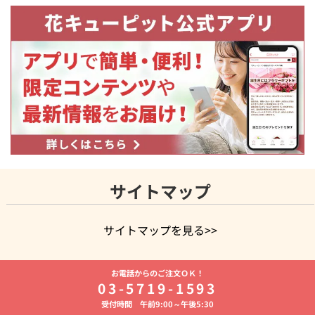
サイトマップ
サイトマップを見る>>
よく贈られる花
お祝いの花特集
誕生日フラワーギフト特集
お電話からのご注文ＯＫ！
8月の誕生花(トルコキキョウ)
開店・開業祝い
退職祝い
結
03-5719-1593
婚記念日
お供え・お悔やみ
お供え・お悔やみの花
四十九日
受付時間 午前9:00～午後5:30
法要以降に贈る花
通夜・葬儀に贈る花
胡蝶蘭・花鉢
プリザ