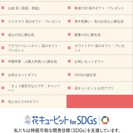
トギフト
お供え プリザーブドフラワー
ペットのお供えフラワー
お盆 花（新盆・初盆）
敬老の日 花のギフト・プレゼント
お盆（新盆・初盆）
その他
お祝い返し
お見舞い
お取り
寄せギフト
ビジネス用
ご自宅用
観葉植物
ミディ胡蝶蘭
クリスマス 花のギフト・プレゼント
喪中見舞い・冬のお供えに贈る花
スタイルから探す
プリザーブドフラワー
アレンジメント
花束
スタンド花
お祝い
お供え・お悔やみ
胡蝶蘭
胡蝶
成人の日に贈る花
愛妻の日に贈る花
蘭・花鉢
ミディ胡蝶蘭・お祝い
ミディ胡蝶蘭・お供え
世界初
の青色胡蝶蘭
観葉植物
観葉植物
産直多肉植物
プリザーブ
フラワーバレンタイン 花のギフト・
ホワイトデー 花のギフト・プレゼ
ドフラワー
お祝い
お供え・お悔やみ
花とセットギフト
セ
プレゼント
ント
ミオーダー
プチギフト（hanamore -ハナモア-）
花とみどりの
eギフト
花キューピットのeGfit
カラー
ピンク
イエローオ
卒園卒業・入園入学祝いに贈る花
お祝いセットギフト
予
レンジ
レッド
お花の種類
バラ
ユリ
トルコキキョウ
算から探す
お祝い
お祝い・
3000円～
お祝い・
4000円～
お供えセットギフト
365日の誕生花
お祝い・
5000円～
お祝い・
7000円～
お祝い・
10000円～
「きょう誕生日なんです」キャンペ
お供え・お悔やみ
お供え・お悔やみ・
3000円～
お供え・お
花キューピット公式アプリ
ーン
悔やみ・
5000円～
お供え・お悔やみ・
7000円～
お供え・お悔
読み物
やみ・
10000円～
花とみどりのeギフト
注目されている記事
365日の誕生花カレンダー
開店・開業祝
いのマナー
定年退職祝いのマナー
お祝いを贈るときのマナー・
ルール
花キューピットのお祝いコラム一覧
誕生日のお花を「色
彩心理学」で選ぶ方法
結婚祝いの予算相場
出産祝いお役立ち情
報
転職祝いのマナー基礎知識
ペットのお祝いワンポイントアド