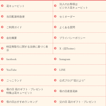
ーブドフラワー
季節のイベント
ひまわり ギフト・プレゼント
法人のお客様は
季節のイベント
花キューピット
特集
お盆 花（新盆・初盆）
お盆 花（新
ビジネス花キューピット
盆・初盆）
お盆 花（新盆・初盆）
お盆・お供え 花とセットギ
フト
お盆・お供え プリザーブドフラワー
ひまわり ギフト・プ
当日配達特急便
セミオーダー
レゼント特集
夏の花贈り・お中元・暑中見舞い 花のギフト特集
敬老の日におくる花ギフト・プレゼント特集
敬老の日におくる
ご利用ガイド
よくある質問
花ギフト・プレゼント特集
敬老の日 花のおすすめランキング
敬
老の日 花鉢植えのギフト・プレゼント特集
敬老の日 花とセットギ
会社概要
プライバシーポリシー
フト・プレゼント特集
敬老の日の花 全てのギフト一覧
キャン
誕生日の花を
特定商取引に関する法律に基づく表
ペーン
「きょう誕生日なんです」キャンペーン
X（旧Twitter）
示
探す
誕生日フラワーギフト
誕生日フラワーギフト特集
誕生
日フラワーギフト商品一覧
バラ
ユリ
トルコキキョウ
8月の
facebook
Instagram
誕生花(トルコキキョウ)
9月の誕生花(リンドウ)
誕生日セット
ギフト
キャンペーン
「きょう誕生日なんです」キャンペーン
YouTube
LINE
用途から探す
お祝いの花特集
当日配達特急便
お祝い商品
一覧
お祝い
開店・開業祝い
新築・引っ越し祝い
退職祝い
ごっこランド
公式ブログ“花だより”
結婚記念日
結婚祝い
出産祝い
退院祝い・快気祝い
還暦
祝い・長寿祝い
プチギフト
ペットのお祝いフラワー
お中
母の日 花のギフト・プレゼント
母の日産直花鉢
特集は花キューピット
元・暑中見舞い
敬老の日
お供え・お悔やみ
当日配達特急便
お供え
お供え・お悔やみ商品一覧
お供え・お悔やみの花
四
母の日おすすめランキング
父の日 花のギフト・プレゼント
十九日法要以降に贈る花
通夜・葬儀に贈る花
お供え お花とセッ