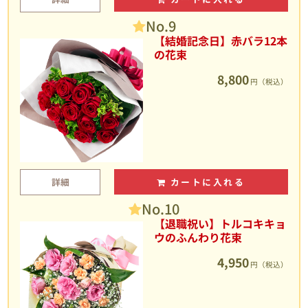
No.9
【結婚記念日】赤バラ12本
の花束
8,800
円（税込）
詳細
カートに入れる
No.10
【退職祝い】トルコキキョ
ウのふんわり花束
4,950
円（税込）