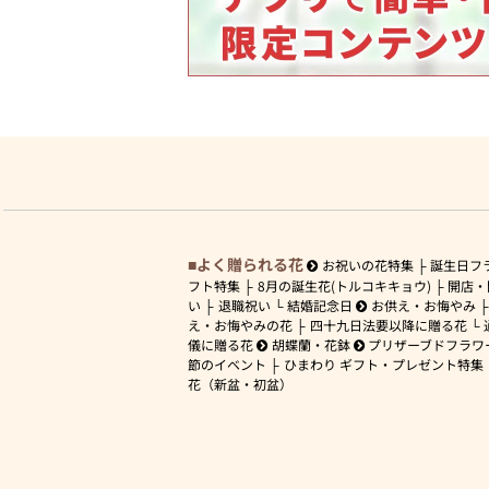
よく贈られる花
お祝いの花特集
誕生日フ
フト特集
8月の誕生花(トルコキキョウ)
開店・
い
退職祝い
結婚記念日
お供え・お悔やみ
え・お悔やみの花
四十九日法要以降に贈る花
儀に贈る花
胡蝶蘭・花鉢
プリザーブドフラワ
節のイベント
ひまわり ギフト・プレゼント特集
花（新盆・初盆）