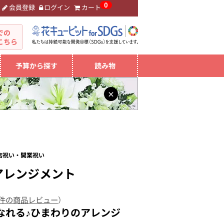
0
会員登録
ログイン
カート
。
での
こちら
予算から探す
読み物
×
開店祝い・開業祝い
アレンジメント
 件の商品レビュー
）
なれる♪ひまわりのアレンジ