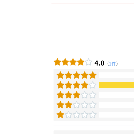
4.0
（
1件
）