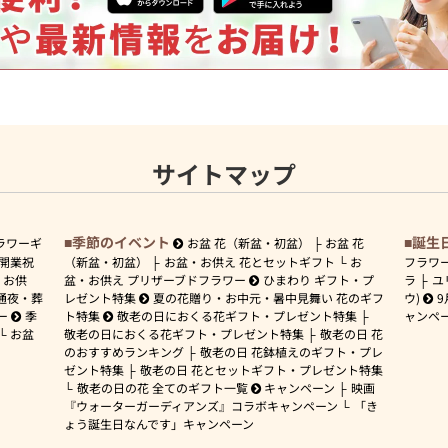
サイトマップ
季節のイベント
誕生
ラワーギ
お盆 花（新盆・初盆）
お盆 花
開業祝
（新盆・初盆）
お盆・お供え 花とセットギフト
お
フラワ
お供
盆・お供え プリザーブドフラワー
ひまわり ギフト・プ
ラ
ユ
通夜・葬
レゼント特集
夏の花贈り・お中元・暑中見舞い 花のギフ
ウ)
9
ー
季
ト特集
敬老の日におくる花ギフト・プレゼント特集
ャンペ
お盆
敬老の日におくる花ギフト・プレゼント特集
敬老の日 花
のおすすめランキング
敬老の日 花鉢植えのギフト・プレ
ゼント特集
敬老の日 花とセットギフト・プレゼント特集
敬老の日の花 全てのギフト一覧
キャンペーン
映画
『ウォーターガーディアンズ』コラボキャンペーン
「き
ょう誕生日なんです」キャンペーン