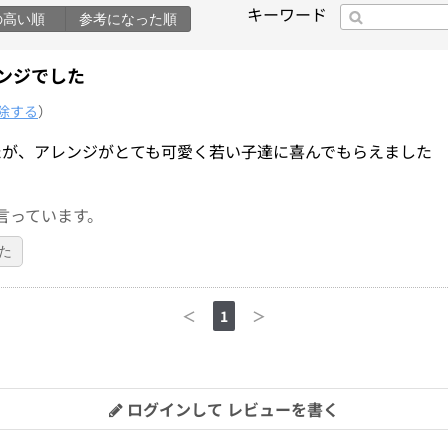
キーワード
の高い順
参考になった順
ンジでした
除する
）
たが、アレンジがとても可愛く若い子達に喜んでもらえました
言っています。
た
＜
1
＞
ログインして レビューを書く