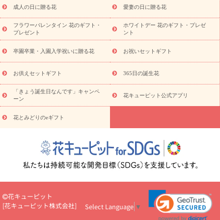
ンド花
お祝い
お供え・お悔やみ
胡蝶蘭
胡蝶蘭・花鉢
ミ
成人の日に贈る花
愛妻の日に贈る花
ディ胡蝶蘭・お祝い
ミディ胡蝶蘭・お供え
世界初の青色胡蝶蘭
フラワーバレンタイン 花のギフト・
ホワイトデー 花のギフト・プレゼ
観葉植物
観葉植物
産直多肉植物
プリザーブドフラワー
プレゼント
ント
お祝い
お供え・お悔やみ
花とセットギフト
セミオーダー
プチギフト（hanamore -ハナモア-）
花とみどりのeギフト
花
卒園卒業・入園入学祝いに贈る花
お祝いセットギフト
キューピットのeGfit
カラー
ピンク
イエローオレンジ
レッ
予算から探す
ド
お花の種類
バラ
ユリ
トルコキキョウ
お供えセットギフト
365日の誕生花
お祝い
お祝い・
3000円～
お祝い・
4000円～
お祝い・
5000円～
お祝い・
7000円～
お祝い・
10000円～
お供え・お
「きょう誕生日なんです」キャンペ
花キューピット公式アプリ
ーン
悔やみ
お供え・お悔やみ・
3000円～
お供え・お悔やみ・
5000
円～
お供え・お悔やみ・
7000円～
お供え・お悔やみ・
10000
花とみどりのeギフト
読み物
円～
注目されている記事
365日の誕生花カレンダー
開店・開業祝
いのマナー
定年退職祝いのマナー
お祝いを贈るときのマナー・
ルール
花キューピットのお祝いコラム一覧
誕生日のお花を「色
彩心理学」で選ぶ方法
結婚祝いの予算相場
出産祝いお役立ち情
報
転職祝いのマナー基礎知識
ペットのお祝いワンポイントアド
バイス
スタンド花（フラスタ）のマナー
お見舞いのマナーとル
花キューピット
ール
新築引っ越し祝いコラム
お祝い花のマナー総まとめ
職
[
花キューピット株式会社
]
Select Language
▼
場上司や先輩へ贈るお祝い花の正解は？
開店祝いの花 選び方ガイ
ド（早見表あり）