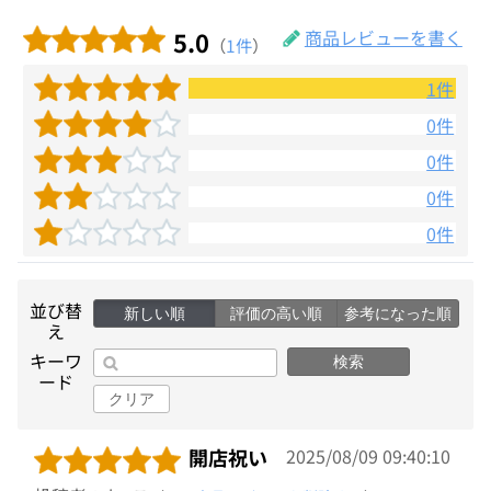
5.0
商品レビューを書く
（
1件
）
1件
0件
0件
0件
0件
並び替
新しい順
評価の高い順
参考になった順
え
キーワ
検索
ード
クリア
開店祝い
2025/08/09 09:40:10