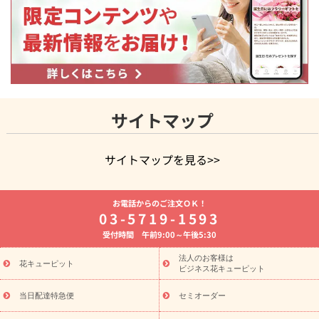
サイトマップ
サイトマップを見る>>
よく贈られる花
お祝いの花特集
誕生日フラワーギフト特集
お電話からのご注文ＯＫ！
8月の誕生花(トルコキキョウ)
開店・開業祝い
退職祝い
結
03-5719-1593
婚記念日
お供え・お悔やみ
お供え・お悔やみの花
四十九日
受付時間 午前9:00～午後5:30
法要以降に贈る花
通夜・葬儀に贈る花
胡蝶蘭・花鉢
プリザ
ーブドフラワー
季節のイベント
ひまわり ギフト・プレゼント
法人のお客様は
季節のイベント
花キューピット
特集
お盆 花（新盆・初盆）
お盆 花（新
ビジネス花キューピット
盆・初盆）
お盆 花（新盆・初盆）
お盆・お供え 花とセットギ
フト
お盆・お供え プリザーブドフラワー
ひまわり ギフト・プ
当日配達特急便
セミオーダー
レゼント特集
夏の花贈り・お中元・暑中見舞い 花のギフト特集