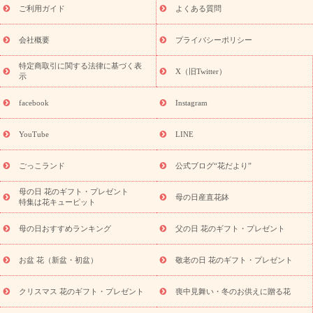
敬老の日におくる花ギフト・プレゼント特集
敬老の日におくる
ご利用ガイド
よくある質問
花ギフト・プレゼント特集
敬老の日 花のおすすめランキング
敬
老の日 花鉢植えのギフト・プレゼント特集
敬老の日 花とセットギ
会社概要
プライバシーポリシー
フト・プレゼント特集
敬老の日の花 全てのギフト一覧
キャン
ペーン
映画『ウォーターガーディアンズ』コラボキャンペーン
特定商取引に関する法律に基づく表
X（旧Twitter）
示
誕生日の花を探す
「きょう誕生日なんです」キャンペーン
誕生日フラワーギフト
誕生日フラワーギフト特集
誕生日フラワ
facebook
Instagram
ーギフト商品一覧
バラ
ユリ
トルコキキョウ
8月の誕生花
(トルコキキョウ)
9月の誕生花(リンドウ)
誕生日セットギフト
YouTube
LINE
用途か
キャンペーン
「きょう誕生日なんです」キャンペーン
ら探す
お祝いの花特集
当日配達特急便
お祝い商品一覧
お
ごっこランド
公式ブログ“花だより”
祝い
開店・開業祝い
新築・引っ越し祝い
退職祝い
結婚記
念日
結婚祝い
出産祝い
退院祝い・快気祝い
還暦祝い・長
母の日 花のギフト・プレゼント
母の日産直花鉢
特集は花キューピット
寿祝い
プチギフト
ペットのお祝いフラワー
お中元・暑中見
舞い
敬老の日
お供え・お悔やみ
当日配達特急便 お供え
お
母の日おすすめランキング
父の日 花のギフト・プレゼント
供え・お悔やみ商品一覧
お供え・お悔やみの花
四十九日法要以
降に贈る花
通夜・葬儀に贈る花
お供え お花とセットギフト
お盆 花（新盆・初盆）
敬老の日 花のギフト・プレゼント
お供え プリザーブドフラワー
ペットのお供えフラワー
お盆（新
盆・初盆）
その他
お祝い返し
お見舞い
お取り寄せギフト
ビジネス用
ご自宅用
観葉植物
ミディ胡蝶蘭
プリザーブ
クリスマス 花のギフト・プレゼント
喪中見舞い・冬のお供えに贈る花
スタイルから探す
ドフラワー
アレンジメント
花束
スタ