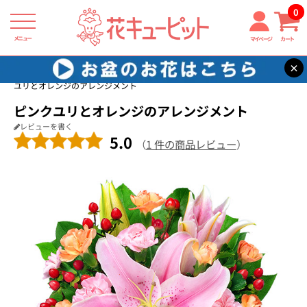
0
メニュー
マイページ
カート
×
花キューピット
開店祝い・開業祝い
【開店祝い・開業祝い】ピンク
ユリとオレンジのアレンジメント
ピンクユリとオレンジのアレンジメント
レビューを書く
5.0
（
1 件の商品レビュー
）