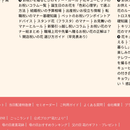
お祝いコラム一覧
誕生日のお花を「色彩心理学」で選ぶ
お供え
方法
結婚祝いの予算相場
出産祝いお役立ち情報
転
花のルー
職祝いのマナー基礎知識
ペットのお祝いワンポイントア
トロス
ドバイス
スタンド花（フラスタ）のマナー
お見舞いの
礎知識
マナーとルール
新築引っ越し祝いコラム
お祝い花のマ
キリ
ナー総まとめ
職場上司や先輩へ贈るお祝い花の正解は？
花のマ
開店祝いの花 選び方ガイド（早見表あり）
花キ
える
暮らし
楽しみ
テレワ
を撮る
キュー
の付き
キョウ
い
感
ット
当日配達特急便
セミオーダー
ご利用ガイド
よくある質問
会社概要
プ
INE
ごっこランド
公式ブログ“花だより”
母の日産直花鉢
母の日おすすめランキング
父の日 花のギフト・プレゼント