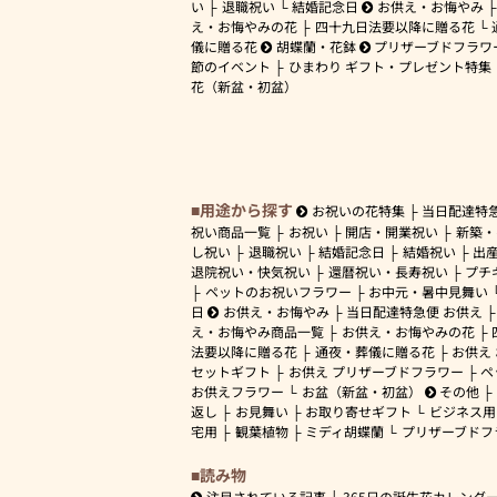
い
退職祝い
結婚記念日
お供え・お悔やみ
え・お悔やみの花
四十九日法要以降に贈る花
儀に贈る花
胡蝶蘭・花鉢
プリザーブドフラワ
節のイベント
ひまわり ギフト・プレゼント特集
花（新盆・初盆）
用途から探す
お祝いの花特集
当日配達特
祝い商品一覧
お祝い
開店・開業祝い
新築・
し祝い
退職祝い
結婚記念日
結婚祝い
出
退院祝い・快気祝い
還暦祝い・長寿祝い
プチ
ペットのお祝いフラワー
お中元・暑中見舞い
日
お供え・お悔やみ
当日配達特急便 お供え
え・お悔やみ商品一覧
お供え・お悔やみの花
法要以降に贈る花
通夜・葬儀に贈る花
お供え
セットギフト
お供え プリザーブドフラワー
ペ
お供えフラワー
お盆（新盆・初盆）
その他
返し
お見舞い
お取り寄せギフト
ビジネス用
宅用
観葉植物
ミディ胡蝶蘭
プリザーブドフ
読み物
注目されている記事
365日の誕生花カレンダ