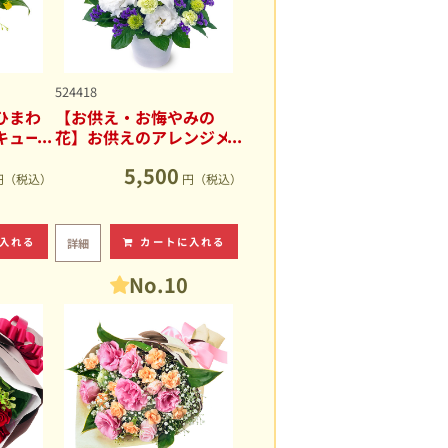
524418
ひまわ
【お供え・お悔やみの
キュー
花】お供えのアレンジメ
ント
5,500
円（税込）
円（税込）
入れる
カートに入れる
詳細
No.10