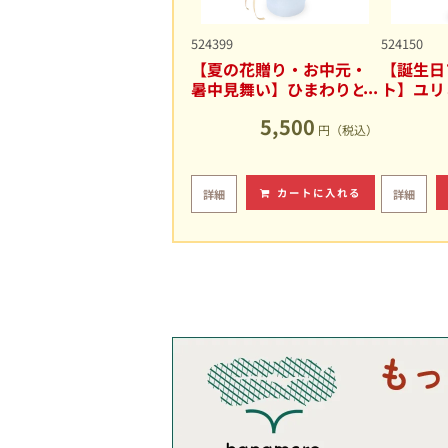
524399
524150
【夏の花贈り・お中元・
【誕生日
暑中見舞い】ひまわりと
ト】ユリ
ユリの爽やかなアレンジ
キュート
5,500
メント
円（税込）
カートに入れる
詳細
詳細