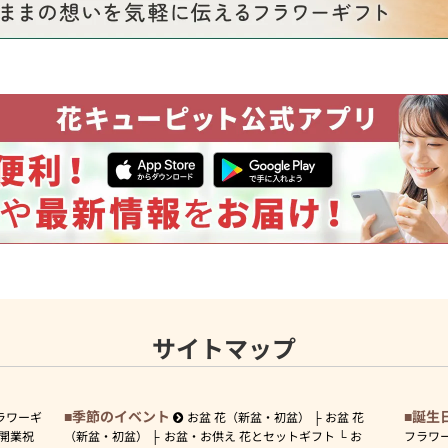
サイトマップ
季節のイベント
誕生
ラワーギ
お盆 花（新盆・初盆）
お盆 花
開業祝
（新盆・初盆）
お盆・お供え 花とセットギフト
お
フラワ