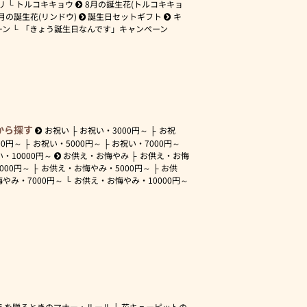
リ
トルコキキョウ
8月の誕生花(トルコキキョ
月の誕生花(リンドウ)
誕生日セットギフト
キ
ーン
「きょう誕生日なんです」キャンペーン
から探す
お祝い
お祝い・
3000円～
お祝
00円～
お祝い・
5000円～
お祝い・
7000円～
い・
10000円～
お供え・お悔やみ
お供え・お悔
3000円～
お供え・お悔やみ・
5000円～
お供
悔やみ・
7000円～
お供え・お悔やみ・
10000円～
えを贈るときのマナー・ルール
花キューピットの