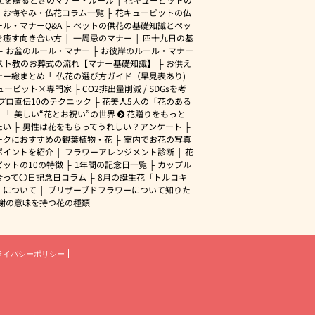
・お悔やみ・仏花コラム一覧
花キューピットの仏
ル・マナーQ&A
ペットの供花の基礎知識とペッ
を癒す向き合い方
一周忌のマナー
四十九日の基
お盆のルール・マナー
お彼岸のルール・マナー
スト教のお葬式の流れ【マナー基礎知識】
お供え
ナー総まとめ
仏花の選び方ガイド（早見表あり)
ューピット×専門家
CO2排出量削減 / SDGsを考
プロ直伝10のテクニック
花美人5人の「花のある
」
美しい“花とお祝い”の世界
花贈りをもっと
たい
男性は花をもらってうれしい？アンケート
ークにおすすめの観葉植物・花
室内でお花の写真
ポイントを紹介
フラワーアレンジメント診断
花
ピットの10の特徴
1年間の記念日一覧
カップル
合って〇日記念日コラム
8月の誕生花「トルコキ
」について
プリザーブドフラワーについて知りた
謝の意味を持つ花の種類
ライバシーポリシー