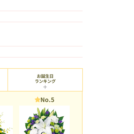
お誕生日
ランキング
No.5