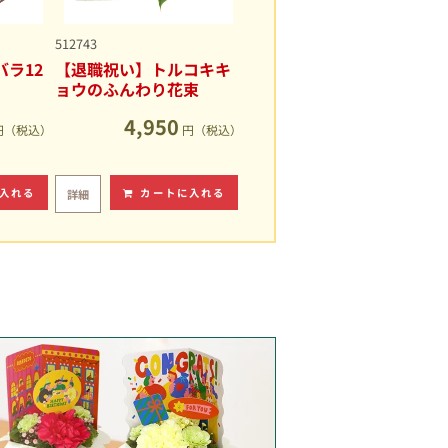
512743
ラ12
【退職祝い】トルコキキ
ョウのふんわり花束
4,950
円（税込）
円（税込）
入れる
カートに入れる
詳細