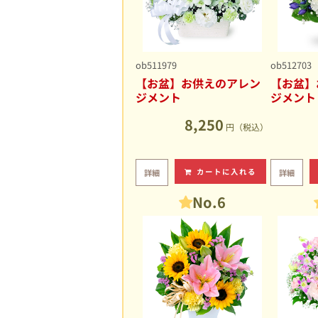
ob511979
ob512703
【お盆】お供えのアレン
【お盆】
ジメント
ジメント
8,250
円（税込）
カートに入れる
詳細
詳細
No.6