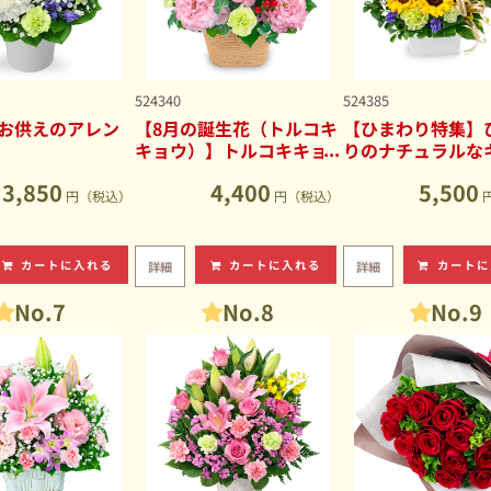
524340
524385
お供えのアレン
【8月の誕生花（トルコキ
【ひまわり特集】
キョウ）】トルコキキョ
りのナチュラルな
ウのナチュラルなアレン
ブアレンジメント
3,850
4,400
5,500
ジメント
円（税込）
円（税込）
カートに入れる
カートに入れる
カートに
詳細
詳細
No.7
No.8
No.9