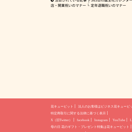
店・開業祝いのマナー
定年退職祝いのマナー
花キューピット
法人のお客様は
ビジネス花キューピ
特定商取引に関する法律に基づく表示
X（旧Twitter）
facebook
Instagram
YouTube
L
母の日 花のギフト・プレゼント
特集は花キューピット