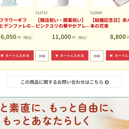
512715
512045
フラワーギフ
【開店祝い・開業祝い】
【結婚記念日】赤バ
とデンファレの
ピンクユリの華やかアレ
本の花束
アレンジメント
ンジメント
6,050
11,000
8,800
円（税込）
円（税込）
カートに入れる
カートに入れる
カートに
詳細
詳細
この商品に関するお問い合わせはこちら