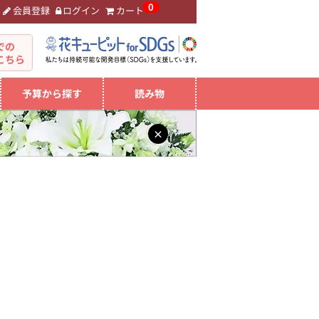
0
会員登録
ログイン
カート
。
での
こちら
予算から探す
読み物
×