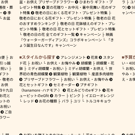
お供
盆・お供え プリザーブドフラワー
ひまわり ギフト・プ
ラ
ユ
通夜・葬
レゼント特集
夏の花贈り・お中元・暑中見舞い 花のギフ
ウ)
9
ー
季
ト特集
敬老の日におくる花ギフト・プレゼント特集
ャンペ
お盆
敬老の日におくる花ギフト・プレゼント特集
敬老の日 花
のおすすめランキング
敬老の日 花鉢植えのギフト・プレ
ゼント特集
敬老の日 花とセットギフト・プレゼント特集
敬老の日の花 全てのギフト一覧
キャンペーン
映画
『ウォーターガーディアンズ』コラボキャンペーン
「き
ょう誕生日なんです」キャンペーン
スタイルから探す
予算
急便
お
アレンジメント
花束
スタン
引っ越
ド花
お祝い
お供え・お悔やみ
胡蝶蘭
胡蝶蘭・花
い・
40
産祝い
鉢
ミディ胡蝶蘭・お祝い
ミディ胡蝶蘭・お供え
世
お祝
ギフト
界初の青色胡蝶蘭
観葉植物
観葉植物
産直多肉植物
やみ・
敬老の
プリザーブドフラワー
お祝い
お供え・お悔やみ
え・お
お供
花とセットギフト
セミオーダー
プチギフト
四十九日
（hanamore -ハナモア-）
花とみどりのeギフト
花キ
 お花と
ューピットのeGfit
カラー
ピンク
イエローオレンジ
ットの
レッド
お花の種類
バラ
ユリ
トルコキキョウ
お祝い
ご自
ラワー
ー
開
お祝いを贈るときのマナー・ルール
花キューピットの
お供