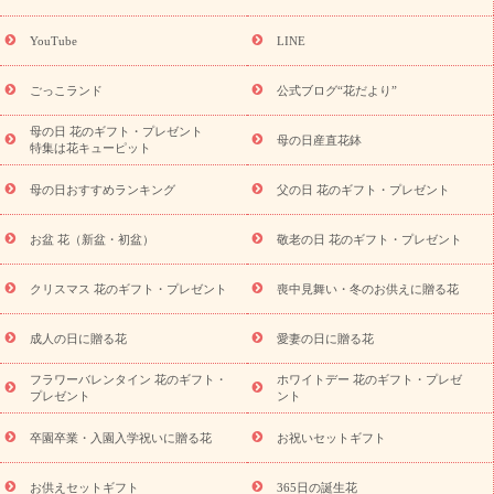
ーギフト商品一覧
バラ
ユリ
トルコキキョウ
8月の誕生花
(トルコキキョウ)
9月の誕生花(リンドウ)
誕生日セットギフト
YouTube
LINE
用途か
キャンペーン
「きょう誕生日なんです」キャンペーン
ら探す
お祝いの花特集
当日配達特急便
お祝い商品一覧
お
ごっこランド
公式ブログ“花だより”
祝い
開店・開業祝い
新築・引っ越し祝い
退職祝い
結婚記
念日
結婚祝い
出産祝い
退院祝い・快気祝い
還暦祝い・長
母の日 花のギフト・プレゼント
母の日産直花鉢
特集は花キューピット
寿祝い
プチギフト
ペットのお祝いフラワー
お中元・暑中見
舞い
敬老の日
お供え・お悔やみ
お供え・お悔やみ商品一覧
母の日おすすめランキング
父の日 花のギフト・プレゼント
お供え・お悔やみの花
四十九日法要以降に贈る花
通夜・葬儀
に贈る花
お供え お花とセットギフト
お供え プリザーブドフラ
お盆 花（新盆・初盆）
敬老の日 花のギフト・プレゼント
ワー
ペットのお供えフラワー
お盆（新盆・初盆）
その他
お祝い返し
お見舞い
お取り寄せギフト
ビジネス用
ご自宅
スタイル
クリスマス 花のギフト・プレゼント
喪中見舞い・冬のお供えに贈る花
用
観葉植物
ミディ胡蝶蘭
プリザーブドフラワー
から探す
アレンジメント
花束
スタンド花
お祝い
お供
成人の日に贈る花
愛妻の日に贈る花
え・お悔やみ
胡蝶蘭
胡蝶蘭・花鉢
ミディ胡蝶蘭・お祝い
ミディ胡蝶蘭・お供え
世界初の青色胡蝶蘭
観葉植物
観葉植
フラワーバレンタイン 花のギフト・
ホワイトデー 花のギフト・プレゼ
物
産直多肉植物
プリザーブドフラワー
お祝い
お供え・お
プレゼント
ント
悔やみ
花とセットギフト
セミオーダー
プチギフト
（hanamore -ハナモア-）
花とみどりのeギフト
花キューピッ
卒園卒業・入園入学祝いに贈る花
お祝いセットギフト
トのeGfit
カラー
ピンク
イエローオレンジ
レッド
お花の
予算から探す
種類
バラ
ユリ
トルコキキョウ
お祝い
お供えセットギフト
365日の誕生花