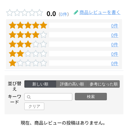
0.0
商品レビューを書く
（
0件
）
0件
0件
0件
0件
0件
並び替
新しい順
評価の高い順
参考になった順
え
キーワ
検索
ード
クリア
現在、商品レビューの投稿はありません。