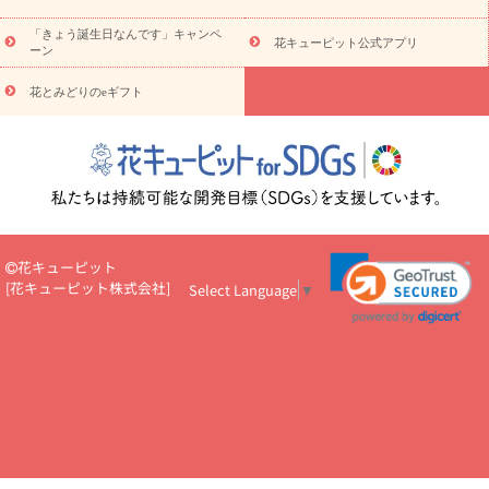
お祝い・
3000円～
お祝い・
4000円～
お祝い・
5000円～
お
「きょう誕生日なんです」キャンペ
祝い・
7000円～
お祝い・
10000円～
お供え・お悔やみ
お供
花キューピット公式アプリ
ーン
え・お悔やみ・
3000円～
お供え・お悔やみ・
5000円～
お供
読み
え・お悔やみ・
7000円～
お供え・お悔やみ・
10000円～
花とみどりのeギフト
物
注目されている記事
365日の誕生花カレンダー
開店・開業祝
いのマナー
定年退職祝いのマナー
お祝いを贈るときのマナー・
ルール
花キューピットのお祝いコラム一覧
誕生日のお花を「色
彩心理学」で選ぶ方法
結婚祝いの予算相場
出産祝いお役立ち情
報
転職祝いのマナー基礎知識
ペットのお祝いワンポイントアド
バイス
スタンド花（フラスタ）のマナー
お見舞いのマナーとル
花キューピット
ール
新築引っ越し祝いコラム
お祝い花のマナー総まとめ
職
[
花キューピット株式会社
]
Select Language
▼
場上司や先輩へ贈るお祝い花の正解は？
開店祝いの花 選び方ガイ
ド（早見表あり）
お供えを贈るときのマナー・ルール
花キューピットのお供え・
お悔やみ・仏花コラム一覧
花キューピットの仏花のルール・マナ
ーQ&A
ペットの供花の基礎知識とペットロスを癒す向き合い方
一周忌のマナー
四十九日の基礎知識
お盆のルール・マナー
お彼岸のルール・マナー
キリスト教のお葬式の流れ【マナー基礎
知識】
お供え花のマナー総まとめ
仏花の選び方ガイド（早見表
あり)
花キューピット×専門家
CO2排出量削減 / SDGsを考える