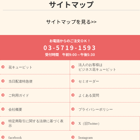
サイトマップ
サイトマップを見る>>
よく贈られる花
お祝いの花特集
誕生日フラワーギフト特集
お電話からのご注文ＯＫ！
8月の誕生花(トルコキキョウ)
開店・開業祝い
退職祝い
結
03-5719-1593
婚記念日
お供え・お悔やみ
お供え・お悔やみの花
四十九日
受付時間 午前9:00～午後5:30
法要以降に贈る花
通夜・葬儀に贈る花
胡蝶蘭・花鉢
プリザ
ーブドフラワー
季節のイベント
ひまわり ギフト・プレゼント
法人のお客様は
季節のイベント
花キューピット
特集
お盆 花（新盆・初盆）
お盆 花（新
ビジネス花キューピット
盆・初盆）
お盆 花（新盆・初盆）
お盆・お供え 花とセットギ
フト
お盆・お供え プリザーブドフラワー
ひまわり ギフト・プ
当日配達特急便
セミオーダー
レゼント特集
夏の花贈り・お中元・暑中見舞い 花のギフト特集
敬老の日におくる花ギフト・プレゼント特集
敬老の日におくる
ご利用ガイド
よくある質問
花ギフト・プレゼント特集
敬老の日 花のおすすめランキング
敬
老の日 花鉢植えのギフト・プレゼント特集
敬老の日 花とセットギ
会社概要
プライバシーポリシー
フト・プレゼント特集
敬老の日の花 全てのギフト一覧
キャン
ペーン
映画『ウォーターガーディアンズ』コラボキャンペーン
特定商取引に関する法律に基づく表
X（旧Twitter）
示
誕生日の花を探す
「きょう誕生日なんです」キャンペーン
誕生日フラワーギフト
誕生日フラワーギフト特集
誕生日フラワ
facebook
Instagram