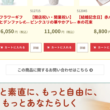
512715
512045
フラワーギフ
【開店祝い・開業祝い】
【結婚記念日】赤バ
とデンファレの
ピンクユリの華やかアレ
本の花束
アレンジメント
ンジメント
6,050
11,000
8,800
円（税込）
円（税込）
カートに入れる
カートに入れる
カートに
詳細
詳細
この商品に関するお問い合わせはこちら