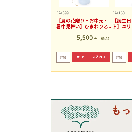
524399
524150
【夏の花贈り・お中元・
【誕生日
暑中見舞い】ひまわりと
ト】ユリ
ユリの爽やかなアレンジ
キュート
5,500
メント
円（税込）
カートに入れる
詳細
詳細