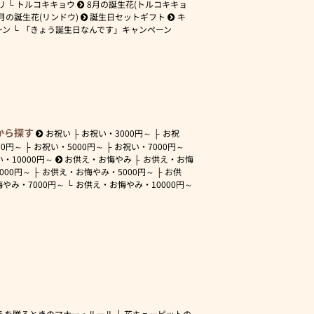
リ
トルコキキョウ
8月の誕生花(トルコキキョ
月の誕生花(リンドウ)
誕生日セットギフト
キ
ーン
「きょう誕生日なんです」キャンペーン
から探す
お祝い
お祝い・
3000円～
お祝
00円～
お祝い・
5000円～
お祝い・
7000円～
い・
10000円～
お供え・お悔やみ
お供え・お悔
3000円～
お供え・お悔やみ・
5000円～
お供
悔やみ・
7000円～
お供え・お悔やみ・
10000円～
えを贈るときのマナー・ルール
花キューピットの