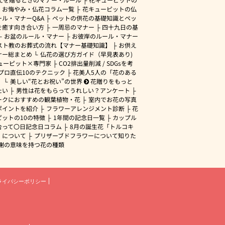
・お悔やみ・仏花コラム一覧
花キューピットの仏
ル・マナーQ&A
ペットの供花の基礎知識とペッ
を癒す向き合い方
一周忌のマナー
四十九日の基
お盆のルール・マナー
お彼岸のルール・マナー
スト教のお葬式の流れ【マナー基礎知識】
お供え
ナー総まとめ
仏花の選び方ガイド（早見表あり)
ューピット×専門家
CO2排出量削減 / SDGsを考
プロ直伝10のテクニック
花美人5人の「花のある
」
美しい“花とお祝い”の世界
花贈りをもっと
たい
男性は花をもらってうれしい？アンケート
ークにおすすめの観葉植物・花
室内でお花の写真
ポイントを紹介
フラワーアレンジメント診断
花
ピットの10の特徴
1年間の記念日一覧
カップル
合って〇日記念日コラム
8月の誕生花「トルコキ
」について
プリザーブドフラワーについて知りた
謝の意味を持つ花の種類
ライバシーポリシー