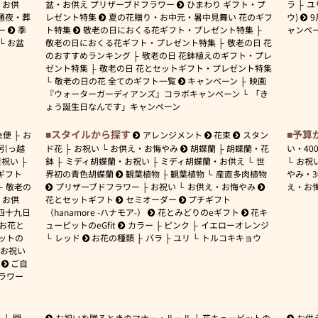
お供
盆・お供え プリザーブドフラワー
ひまわり ギフト・プ
ラ
ユ
通夜・葬
レゼント特集
夏の花贈り・お中元・暑中見舞い 花のギフ
ウ)
9
ー
季
ト特集
敬老の日におくる花ギフト・プレゼント特集
ャンペ
お盆
敬老の日におくる花ギフト・プレゼント特集
敬老の日 花
のおすすめランキング
敬老の日 花鉢植えのギフト・プレ
ゼント特集
敬老の日 花とセットギフト・プレゼント特集
敬老の日の花 全てのギフト一覧
キャンペーン
映画
『ウォーターガーディアンズ』コラボキャンペーン
「き
ょう誕生日なんです」キャンペーン
スタイルから探す
予算
急便
お
アレンジメント
花束
スタン
引っ越
ド花
お祝い
お供え・お悔やみ
胡蝶蘭
胡蝶蘭・花
い・
40
産祝い
鉢
ミディ胡蝶蘭・お祝い
ミディ胡蝶蘭・お供え
世
お祝
ギフト
界初の青色胡蝶蘭
観葉植物
観葉植物
産直多肉植物
やみ・
敬老の
プリザーブドフラワー
お祝い
お供え・お悔やみ
え・お
お供
花とセットギフト
セミオーダー
プチギフト
四十九日
（hanamore -ハナモア-）
花とみどりのeギフト
花キ
 お花と
ューピットのeGfit
カラー
ピンク
イエローオレンジ
ットの
レッド
お花の種類
バラ
ユリ
トルコキキョウ
お祝い
ご自
ラワー
ー
開
お祝いを贈るときのマナー・ルール
花キューピットの
お供