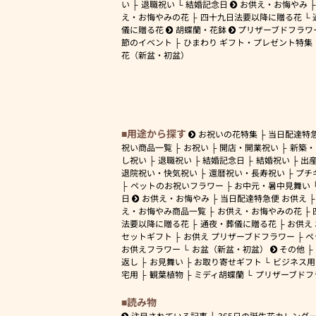
い
退職祝い
結婚記念日
お供え・お悔やみ
え・お悔やみの花
四十九日法要以降に贈る花
儀に贈る花
胡蝶蘭・花鉢
プリザーブドフラワ
節のイベント
ひまわり ギフト・プレゼント特集
花（新盆・初盆）
用途から探す
お祝いの花特集
当日配達特
祝い商品一覧
お祝い
開店・開業祝い
新築・
し祝い
退職祝い
結婚記念日
結婚祝い
出
退院祝い・快気祝い
還暦祝い・長寿祝い
プチ
ペットのお祝いフラワー
お中元・暑中見舞い
日
お供え・お悔やみ
当日配達特急便 お供え
え・お悔やみ商品一覧
お供え・お悔やみの花
法要以降に贈る花
通夜・葬儀に贈る花
お供え
セットギフト
お供え プリザーブドフラワー
ペ
お供えフラワー
お盆（新盆・初盆）
その他
返し
お見舞い
お取り寄せギフト
ビジネス用
宅用
観葉植物
ミディ胡蝶蘭
プリザーブドフ
読み物
注目されている記事
365日の誕生花カレンダ