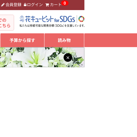
0
会員登録
ログイン
カート
。
での
こちら
予算から探す
読み物
×