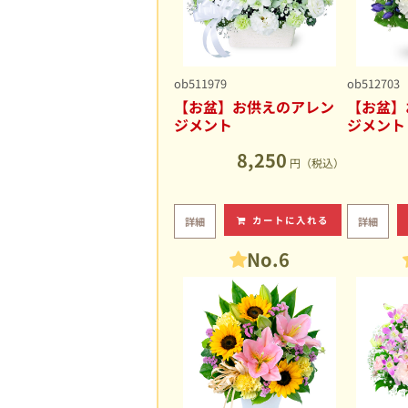
ob511979
ob512703
【お盆】お供えのアレン
【お盆】
ジメント
ジメント
8,250
円（税込）
カートに入れる
詳細
詳細
No.6