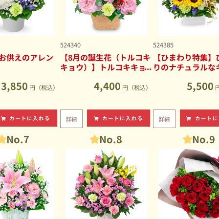
524340
524385
お供えのアレン
【8月の誕生花（トルコキ
【ひまわり特集】
キョウ）】トルコキキョ
りのナチュラルな
ウのナチュラルなアレン
ブアレンジメント
3,850
4,400
5,500
ジメント
円（税込）
円（税込）
カートに入れる
カートに入れる
カートに
詳細
詳細
No.7
No.8
No.9