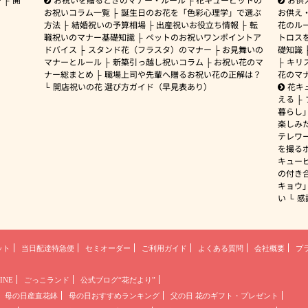
お祝いコラム一覧
誕生日のお花を「色彩心理学」で選ぶ
お供え
方法
結婚祝いの予算相場
出産祝いお役立ち情報
転
花のルー
職祝いのマナー基礎知識
ペットのお祝いワンポイントア
トロス
ドバイス
スタンド花（フラスタ）のマナー
お見舞いの
礎知識
マナーとルール
新築引っ越し祝いコラム
お祝い花のマ
キリ
ナー総まとめ
職場上司や先輩へ贈るお祝い花の正解は？
花のマ
開店祝いの花 選び方ガイド（早見表あり）
花キ
える
暮らし
楽しみ
テレワ
を撮る
キュー
の付き
キョウ
い
感
ット
当日配達特急便
セミオーダー
ご利用ガイド
よくある質問
会社概要
プ
INE
ごっこランド
公式ブログ“花だより”
母の日産直花鉢
母の日おすすめランキング
父の日 花のギフト・プレゼント