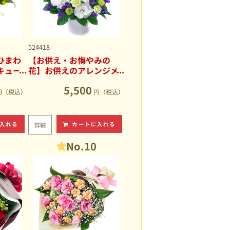
524418
ひまわ
【お供え・お悔やみの
キュー
花】お供えのアレンジメ
ント
5,500
円（税込）
円（税込）
入れる
カートに入れる
詳細
No.10