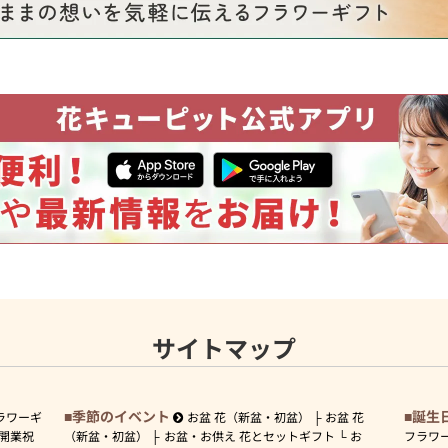
サイトマップ
季節のイベント
誕生
ラワーギ
お盆 花（新盆・初盆）
お盆 花
開業祝
（新盆・初盆）
お盆・お供え 花とセットギフト
お
フラワ