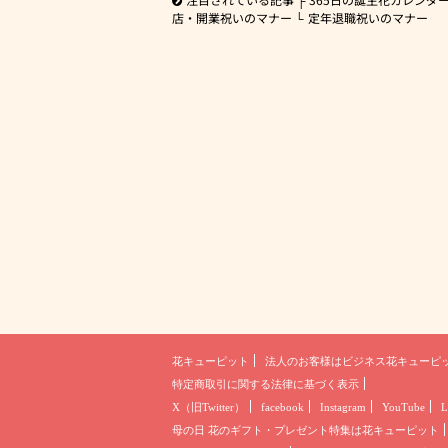
店・開業祝いのマナー
定年退職祝いのマナー
花キューピット
法人のお客様は
ビジネス花キューピ
特定商取引に関する法律に基づく表示
X（旧Twitter）
facebook
Instagram
YouTube
L
母の日 花のギフト・プレゼント
特集は花キューピット