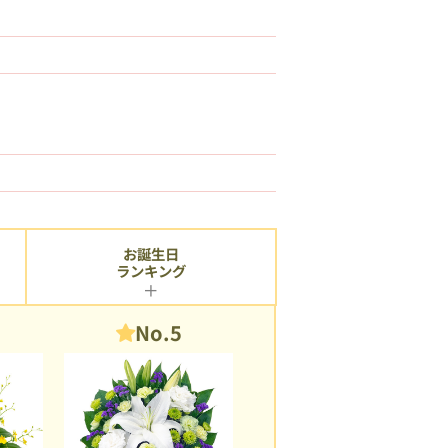
お誕生日
ランキング
No.5