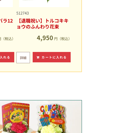
512743
ラ12
【退職祝い】トルコキキ
ョウのふんわり花束
4,950
円（税込）
円（税込）
入れる
カートに入れる
詳細