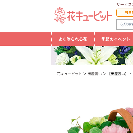
サービス
当日
よく贈られる花
季節のイベント
花キューピット
出産祝い
【出産祝い】ト