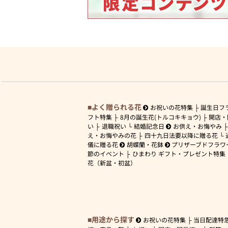
よく贈られる花
お祝いの花特集
誕生日フ
フト特集
8月の誕生花(トルコキキョウ)
開店・
い
退職祝い
結婚記念日
お供え・お悔やみ
え・お悔やみの花
四十九日法要以降に贈る花
儀に贈る花
胡蝶蘭・花鉢
プリザーブドフラワ
節のイベント
ひまわり ギフト・プレゼント特集
花（新盆・初盆）
用途から探す
お祝いの花特集
当日配達特