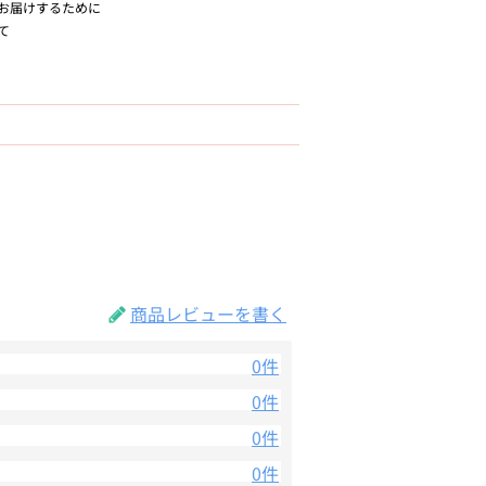
お届けするために
て
商品レビューを書く
0件
0件
0件
0件