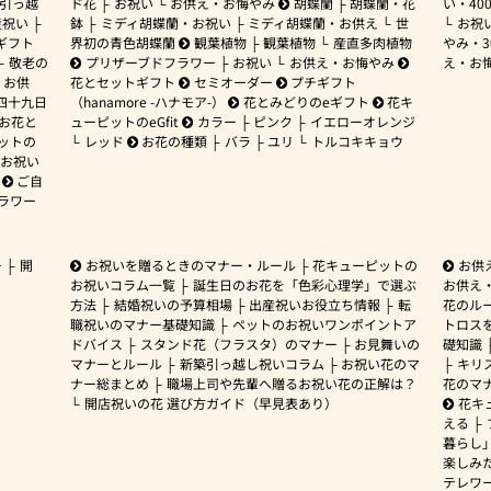
引っ越
ド花
お祝い
お供え・お悔やみ
胡蝶蘭
胡蝶蘭・花
い・
40
産祝い
鉢
ミディ胡蝶蘭・お祝い
ミディ胡蝶蘭・お供え
世
お祝
ギフト
界初の青色胡蝶蘭
観葉植物
観葉植物
産直多肉植物
やみ・
敬老の
プリザーブドフラワー
お祝い
お供え・お悔やみ
え・お
お供
花とセットギフト
セミオーダー
プチギフト
四十九日
（hanamore -ハナモア-）
花とみどりのeギフト
花キ
 お花と
ューピットのeGfit
カラー
ピンク
イエローオレンジ
ットの
レッド
お花の種類
バラ
ユリ
トルコキキョウ
お祝い
ご自
ラワー
ー
開
お祝いを贈るときのマナー・ルール
花キューピットの
お供
お祝いコラム一覧
誕生日のお花を「色彩心理学」で選ぶ
お供え
方法
結婚祝いの予算相場
出産祝いお役立ち情報
転
花のルー
職祝いのマナー基礎知識
ペットのお祝いワンポイントア
トロス
ドバイス
スタンド花（フラスタ）のマナー
お見舞いの
礎知識
マナーとルール
新築引っ越し祝いコラム
お祝い花のマ
キリ
ナー総まとめ
職場上司や先輩へ贈るお祝い花の正解は？
花のマ
開店祝いの花 選び方ガイド（早見表あり）
花キ
える
暮らし
楽しみ
テレワ