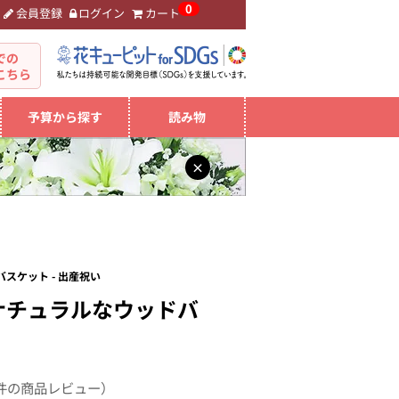
0
会員登録
ログイン
カート
。
での
こちら
予算から探す
読み物
×
スケット - 出産祝い
ナチュラルなウッドバ
件の商品レビュー）