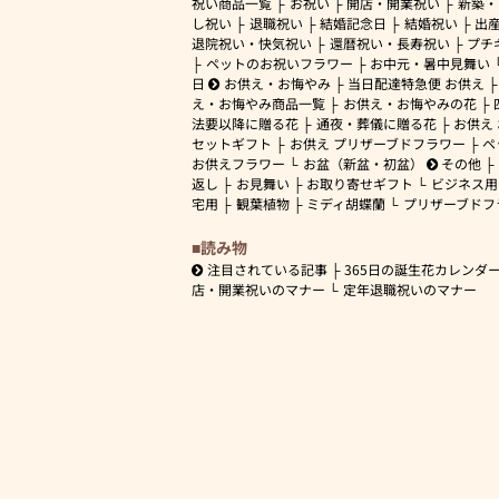
祝い商品一覧
お祝い
開店・開業祝い
新築・
し祝い
退職祝い
結婚記念日
結婚祝い
出
退院祝い・快気祝い
還暦祝い・長寿祝い
プチ
ペットのお祝いフラワー
お中元・暑中見舞い
日
お供え・お悔やみ
当日配達特急便 お供え
え・お悔やみ商品一覧
お供え・お悔やみの花
法要以降に贈る花
通夜・葬儀に贈る花
お供え
セットギフト
お供え プリザーブドフラワー
ペ
お供えフラワー
お盆（新盆・初盆）
その他
返し
お見舞い
お取り寄せギフト
ビジネス用
宅用
観葉植物
ミディ胡蝶蘭
プリザーブドフ
読み物
注目されている記事
365日の誕生花カレンダ
店・開業祝いのマナー
定年退職祝いのマナー