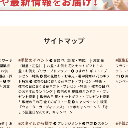
サイトマップ
季節のイベント
誕生
ラワーギ
お盆 花（新盆・初盆）
お盆 花
開業祝
（新盆・初盆）
お盆・お供え 花とセットギフト
お
フラワ
お供
盆・お供え プリザーブドフラワー
ひまわり ギフト・プ
ラ
ユ
通夜・葬
レゼント特集
夏の花贈り・お中元・暑中見舞い 花のギフ
ウ)
9
ー
季
ト特集
敬老の日におくる花ギフト・プレゼント特集
ャンペ
お盆
敬老の日におくる花ギフト・プレゼント特集
敬老の日 花
のおすすめランキング
敬老の日 花鉢植えのギフト・プレ
ゼント特集
敬老の日 花とセットギフト・プレゼント特集
敬老の日の花 全てのギフト一覧
キャンペーン
映画
『ウォーターガーディアンズ』コラボキャンペーン
「き
ょう誕生日なんです」キャンペーン
スタイルから探す
予算
急便
お
アレンジメント
花束
スタン