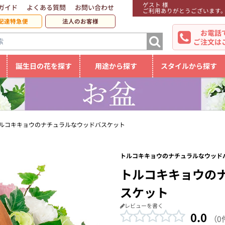
ゲスト 様
ガイド
よくある質問
お問い合わせ
ご利用ありがとうございます
配達特急便
法人のお客様
お電話
ご注文は
誕生日の花を探す
用途から探す
スタイルから探す
ルコキキョウのナチュラルなウッドバスケット
トルコキキョウのナチュラルなウッドバ
トルコキキョウの
スケット
レビューを書く
0.0
（0