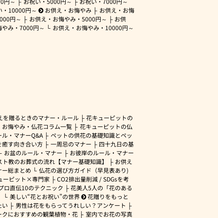
00円～
お祝い・
5000円～
お祝い・
7000円～
い・
10000円～
お供え・お悔やみ
お供え・お悔
3000円～
お供え・お悔やみ・
5000円～
お供
悔やみ・
7000円～
お供え・お悔やみ・
10000円～
えを贈るときのマナー・ルール
花キューピットの
・お悔やみ・仏花コラム一覧
花キューピットの仏
ル・マナーQ&A
ペットの供花の基礎知識とペッ
を癒す向き合い方
一周忌のマナー
四十九日の基
お盆のルール・マナー
お彼岸のルール・マナー
スト教のお葬式の流れ【マナー基礎知識】
お供え
ナー総まとめ
仏花の選び方ガイド（早見表あり)
ューピット×専門家
CO2排出量削減 / SDGsを考
プロ直伝10のテクニック
花美人5人の「花のある
」
美しい“花とお祝い”の世界
花贈りをもっと
たい
男性は花をもらってうれしい？アンケート
ークにおすすめの観葉植物・花
室内でお花の写真