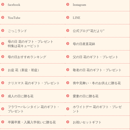
誕生日フラワーギフト
誕生日フラワーギフト特集
誕生日フラワ
facebook
Instagram
ーギフト商品一覧
バラ
ユリ
トルコキキョウ
8月の誕生花
(トルコキキョウ)
9月の誕生花(リンドウ)
誕生日セットギフト
YouTube
LINE
用途か
キャンペーン
「きょう誕生日なんです」キャンペーン
ら探す
お祝いの花特集
当日配達特急便
お祝い商品一覧
お
ごっこランド
公式ブログ“花だより”
祝い
開店・開業祝い
新築・引っ越し祝い
退職祝い
結婚記
念日
結婚祝い
出産祝い
退院祝い・快気祝い
還暦祝い・長
母の日 花のギフト・プレゼント
母の日産直花鉢
特集は花キューピット
寿祝い
プチギフト
ペットのお祝いフラワー
お中元・暑中見
舞い
敬老の日
お供え・お悔やみ
当日配達特急便 お供え
お
母の日おすすめランキング
父の日 花のギフト・プレゼント
供え・お悔やみ商品一覧
お供え・お悔やみの花
四十九日法要以
降に贈る花
通夜・葬儀に贈る花
お供え お花とセットギフト
お盆 花（新盆・初盆）
敬老の日 花のギフト・プレゼント
お供え プリザーブドフラワー
ペットのお供えフラワー
お盆（新
盆・初盆）
その他
お祝い返し
お見舞い
お取り寄せギフト
ビジネス用
ご自宅用
観葉植物
ミディ胡蝶蘭
プリザーブ
クリスマス 花のギフト・プレゼント
喪中見舞い・冬のお供えに贈る花
スタイルから探す
ドフラワー
アレンジメント
花束
スタ
ンド花
お祝い
お供え・お悔やみ
胡蝶蘭
胡蝶蘭・花鉢
ミ
成人の日に贈る花
愛妻の日に贈る花
ディ胡蝶蘭・お祝い
ミディ胡蝶蘭・お供え
世界初の青色胡蝶蘭
フラワーバレンタイン 花のギフト・
ホワイトデー 花のギフト・プレゼ
観葉植物
観葉植物
産直多肉植物
プリザーブドフラワー
プレゼント
ント
お祝い
お供え・お悔やみ
花とセットギフト
セミオーダー
プチギフト（hanamore -ハナモア-）
花とみどりのeギフト
花
卒園卒業・入園入学祝いに贈る花
お祝いセットギフト
キューピットのeGfit
カラー
ピンク
イエローオレンジ
レッ