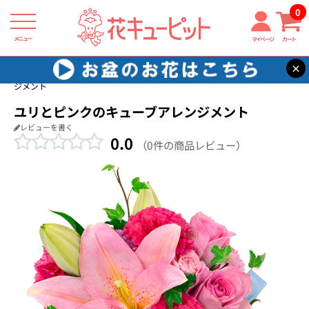
0
メニュー
マイページ
カート
×
花キューピット
出産祝い
【出産祝い】ユリとピンクのキューブアレン
ジメント
ユリとピンクのキューブアレンジメント
レビューを書く
0.0
（0件の商品レビュー）