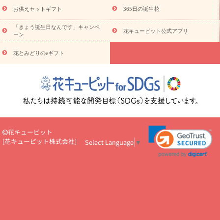
予算から探す
ド
お花の種類
バラ
ユリ
トルコキキョウ
お供えセットギフト
365日の誕生花
お祝い
お祝い・
3000円～
お祝い・
4000円～
お祝い・
5000円～
お祝い・
7000円～
お祝い・
10000円～
お供え・お
「きょう誕生日なんです」キャンペ
花キューピット公式アプリ
ーン
悔やみ
お供え・お悔やみ・
3000円～
お供え・お悔やみ・
5000
円～
お供え・お悔やみ・
7000円～
お供え・お悔やみ・
10000
花とみどりのeギフト
読み物
円～
注目されている記事
365日の誕生花カレンダー
開店・開業祝
いのマナー
定年退職祝いのマナー
お祝いを贈るときのマナー・
ルール
花キューピットのお祝いコラム一覧
誕生日のお花を「色
彩心理学」で選ぶ方法
結婚祝いの予算相場
出産祝いお役立ち情
報
転職祝いのマナー基礎知識
ペットのお祝いワンポイントアド
バイス
スタンド花（フラスタ）のマナー
お見舞いのマナーとル
花キューピット
ール
新築引っ越し祝いコラム
お祝い花のマナー総まとめ
職
[
花キューピット株式会社
]
Select Language
▼
場上司や先輩へ贈るお祝い花の正解は？
開店祝いの花 選び方ガイ
ド（早見表あり）
お供えを贈るときのマナー・ルール
花キューピットのお供え・
お悔やみ・仏花コラム一覧
花キューピットの仏花のルール・マナ
ーQ&A
ペットの供花の基礎知識とペットロスを癒す向き合い方
一周忌のマナー
四十九日の基礎知識
お盆のルール・マナー
お彼岸のルール・マナー
キリスト教のお葬式の流れ【マナー基礎
知識】
お供え花のマナー総まとめ
仏花の選び方ガイド（早見表