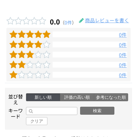
0.0
商品レビューを書く
（
0件
）
0件
0件
0件
0件
0件
並び替
新しい順
評価の高い順
参考になった順
え
キーワ
検索
ード
クリア