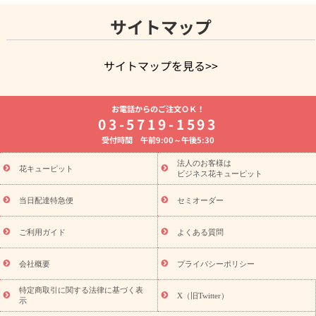
サイトマップ
サイトマップを見る>>
よく贈られる花
お祝いの花特集
誕生日フラワーギフト特集
お電話からのご注文ＯＫ！
8月の誕生花(トルコキキョウ)
開店・開業祝い
退職祝い
結
03-5719-1593
婚記念日
お供え・お悔やみ
お供え・お悔やみの花
四十九日
受付時間 午前9:00～午後5:30
法要以降に贈る花
通夜・葬儀に贈る花
胡蝶蘭・花鉢
プリザ
ーブドフラワー
季節のイベント
ひまわり ギフト・プレゼント
法人のお客様は
季節のイベント
花キューピット
特集
お盆 花（新盆・初盆）
お盆 花（新
ビジネス花キューピット
盆・初盆）
お盆 花（新盆・初盆）
お盆・お供え 花とセットギ
フト
お盆・お供え プリザーブドフラワー
ひまわり ギフト・プ
当日配達特急便
セミオーダー
レゼント特集
夏の花贈り・お中元・暑中見舞い 花のギフト特集
敬老の日におくる花ギフト・プレゼント特集
敬老の日におくる
ご利用ガイド
よくある質問
花ギフト・プレゼント特集
敬老の日 花のおすすめランキング
敬
老の日 花鉢植えのギフト・プレゼント特集
敬老の日 花とセットギ
会社概要
プライバシーポリシー
フト・プレゼント特集
敬老の日の花 全てのギフト一覧
キャン
ペーン
映画『ウォーターガーディアンズ』コラボキャンペーン
特定商取引に関する法律に基づく表
X（旧Twitter）
示
誕生日の花を探す
「きょう誕生日なんです」キャンペーン