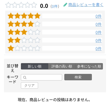
0.0
商品レビューを書く
（
0件
）
0件
0件
0件
0件
0件
並び替
新しい順
評価の高い順
参考になった順
え
キーワ
検索
ード
クリア
現在、商品レビューの投稿はありません。