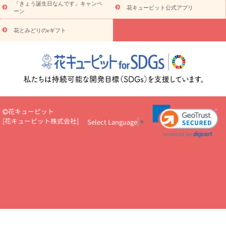
「きょう誕生日なんです」キャンペ
お供え・お悔やみ
お供え・お悔やみ・
3000円～
お供え・お
花キューピット公式アプリ
ーン
悔やみ・
5000円～
お供え・お悔やみ・
7000円～
お供え・お悔
読み物
やみ・
10000円～
花とみどりのeギフト
注目されている記事
365日の誕生花カレンダー
開店・開業祝
いのマナー
定年退職祝いのマナー
お祝いを贈るときのマナー・
ルール
花キューピットのお祝いコラム一覧
誕生日のお花を「色
彩心理学」で選ぶ方法
結婚祝いの予算相場
出産祝いお役立ち情
報
転職祝いのマナー基礎知識
ペットのお祝いワンポイントアド
バイス
スタンド花（フラスタ）のマナー
お見舞いのマナーとル
ール
新築引っ越し祝いコラム
お祝い花のマナー総まとめ
職
花キューピット
場上司や先輩へ贈るお祝い花の正解は？
開店祝いの花 選び方ガイ
[
花キューピット株式会社
]
Select Language
▼
ド（早見表あり）
お供えを贈るときのマナー・ルール
花キューピットのお供え・
お悔やみ・仏花コラム一覧
花キューピットの仏花のルール・マナ
ーQ&A
ペットの供花の基礎知識とペットロスを癒す向き合い方
一周忌のマナー
四十九日の基礎知識
お盆のルール・マナー
お彼岸のルール・マナー
キリスト教のお葬式の流れ【マナー基礎
知識】
お供え花のマナー総まとめ
仏花の選び方ガイド（早見表
あり)
花キューピット×専門家
CO2排出量削減 / SDGsを考える
プロ直伝10のテクニック
花美人5人の「花のある暮らし」
美
しい“花とお祝い”の世界
花贈りをもっと楽しみたい
男性は花を