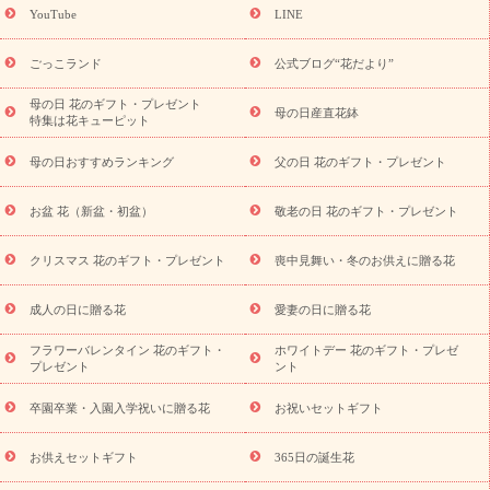
ギフト
キャンペーン
「きょう誕生日なんです」キャンペーン
YouTube
LINE
用途から探す
お祝いの花特集
当日配達特急便
お祝い商品
一覧
お祝い
開店・開業祝い
新築・引っ越し祝い
退職祝い
ごっこランド
公式ブログ“花だより”
結婚記念日
結婚祝い
出産祝い
退院祝い・快気祝い
還暦
祝い・長寿祝い
プチギフト
ペットのお祝いフラワー
お中
母の日 花のギフト・プレゼント
母の日産直花鉢
特集は花キューピット
元・暑中見舞い
敬老の日
お供え・お悔やみ
当日配達特急便
お供え
お供え・お悔やみ商品一覧
お供え・お悔やみの花
四
母の日おすすめランキング
父の日 花のギフト・プレゼント
十九日法要以降に贈る花
通夜・葬儀に贈る花
お供え お花とセッ
トギフト
お供え プリザーブドフラワー
ペットのお供えフラワー
お盆 花（新盆・初盆）
敬老の日 花のギフト・プレゼント
お盆（新盆・初盆）
その他
お祝い返し
お見舞い
お取り
寄せギフト
ビジネス用
ご自宅用
観葉植物
ミディ胡蝶蘭
クリスマス 花のギフト・プレゼント
喪中見舞い・冬のお供えに贈る花
スタイルから探す
プリザーブドフラワー
アレンジメント
花束
スタンド花
お祝い
お供え・お悔やみ
胡蝶蘭
胡蝶
成人の日に贈る花
愛妻の日に贈る花
蘭・花鉢
ミディ胡蝶蘭・お祝い
ミディ胡蝶蘭・お供え
世界初
の青色胡蝶蘭
観葉植物
観葉植物
産直多肉植物
プリザーブ
フラワーバレンタイン 花のギフト・
ホワイトデー 花のギフト・プレゼ
ドフラワー
お祝い
お供え・お悔やみ
花とセットギフト
セ
プレゼント
ント
ミオーダー
プチギフト（hanamore -ハナモア-）
花とみどりの
eギフト
花キューピットのeGfit
カラー
ピンク
イエローオ
卒園卒業・入園入学祝いに贈る花
お祝いセットギフト
予
レンジ
レッド
お花の種類
バラ
ユリ
トルコキキョウ
算から探す
お祝い
お祝い・
3000円～
お祝い・
4000円～
お供えセットギフト
365日の誕生花
お祝い・
5000円～
お祝い・
7000円～
お祝い・
10000円～