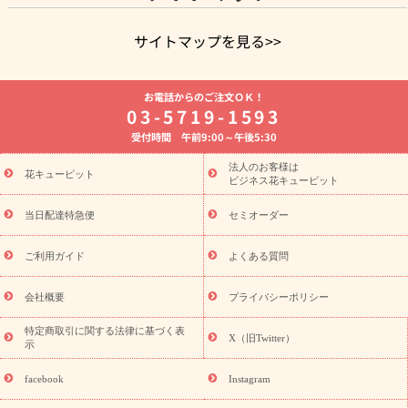
サイトマップを見る>>
よく贈られる花
お祝いの花特集
誕生日フラワーギフト特集
お電話からのご注文ＯＫ！
8月の誕生花(トルコキキョウ)
開店・開業祝い
退職祝い
結
03-5719-1593
婚記念日
お供え・お悔やみ
お供え・お悔やみの花
四十九日
受付時間 午前9:00～午後5:30
法要以降に贈る花
通夜・葬儀に贈る花
胡蝶蘭・花鉢
プリザ
ーブドフラワー
季節のイベント
ひまわり ギフト・プレゼント
法人のお客様は
季節のイベント
花キューピット
特集
お盆 花（新盆・初盆）
お盆 花（新
ビジネス花キューピット
盆・初盆）
お盆 花（新盆・初盆）
お盆・お供え 花とセットギ
フト
お盆・お供え プリザーブドフラワー
ひまわり ギフト・プ
当日配達特急便
セミオーダー
レゼント特集
夏の花贈り・お中元・暑中見舞い 花のギフト特集
敬老の日におくる花ギフト・プレゼント特集
敬老の日におくる
ご利用ガイド
よくある質問
花ギフト・プレゼント特集
敬老の日 花のおすすめランキング
敬
老の日 花鉢植えのギフト・プレゼント特集
敬老の日 花とセットギ
会社概要
プライバシーポリシー
フト・プレゼント特集
敬老の日の花 全てのギフト一覧
キャン
誕生日の花を
特定商取引に関する法律に基づく表
ペーン
「きょう誕生日なんです」キャンペーン
X（旧Twitter）
示
探す
誕生日フラワーギフト
誕生日フラワーギフト特集
誕生
日フラワーギフト商品一覧
バラ
ユリ
トルコキキョウ
8月の
facebook
Instagram
誕生花(トルコキキョウ)
9月の誕生花(リンドウ)
誕生日セット