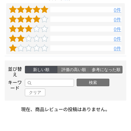
0件
0件
0件
0件
0件
並び替
新しい順
評価の高い順
参考になった順
え
キーワ
検索
ード
クリア
現在、商品レビューの投稿はありません。