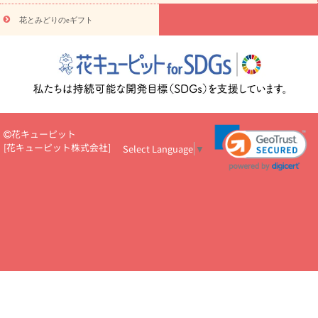
え・お悔やみ・
3000円～
お供え・お悔やみ・
5000円～
お供
読み
え・お悔やみ・
7000円～
お供え・お悔やみ・
10000円～
花とみどりのeギフト
物
注目されている記事
365日の誕生花カレンダー
開店・開業祝
いのマナー
定年退職祝いのマナー
お祝いを贈るときのマナー・
ルール
花キューピットのお祝いコラム一覧
誕生日のお花を「色
彩心理学」で選ぶ方法
結婚祝いの予算相場
出産祝いお役立ち情
報
転職祝いのマナー基礎知識
ペットのお祝いワンポイントアド
バイス
スタンド花（フラスタ）のマナー
お見舞いのマナーとル
花キューピット
ール
新築引っ越し祝いコラム
お祝い花のマナー総まとめ
職
[
花キューピット株式会社
]
Select Language
▼
場上司や先輩へ贈るお祝い花の正解は？
開店祝いの花 選び方ガイ
ド（早見表あり）
お供えを贈るときのマナー・ルール
花キューピットのお供え・
お悔やみ・仏花コラム一覧
花キューピットの仏花のルール・マナ
ーQ&A
ペットの供花の基礎知識とペットロスを癒す向き合い方
一周忌のマナー
四十九日の基礎知識
お盆のルール・マナー
お彼岸のルール・マナー
キリスト教のお葬式の流れ【マナー基礎
知識】
お供え花のマナー総まとめ
仏花の選び方ガイド（早見表
あり)
花キューピット×専門家
CO2排出量削減 / SDGsを考える
プロ直伝10のテクニック
花美人5人の「花のある暮らし」
美
しい“花とお祝い”の世界
花贈りをもっと楽しみたい
男性は花を