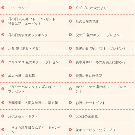
ら探す
お祝いの花特集
当日配達特急便
お祝い商品一覧
お
ごっこランド
公式ブログ“花だより”
祝い
開店・開業祝い
新築・引っ越し祝い
退職祝い
結婚記
念日
結婚祝い
出産祝い
退院祝い・快気祝い
還暦祝い・長
母の日 花のギフト・プレゼント
母の日産直花鉢
特集は花キューピット
寿祝い
プチギフト
ペットのお祝いフラワー
お中元・暑中見
舞い
敬老の日
お供え・お悔やみ
お供え・お悔やみ商品一覧
母の日おすすめランキング
父の日 花のギフト・プレゼント
お供え・お悔やみの花
四十九日法要以降に贈る花
通夜・葬儀
に贈る花
お供え お花とセットギフト
お供え プリザーブドフラ
お盆 花（新盆・初盆）
敬老の日 花のギフト・プレゼント
ワー
ペットのお供えフラワー
お盆（新盆・初盆）
その他
お祝い返し
お見舞い
お取り寄せギフト
ビジネス用
ご自宅
スタイル
クリスマス 花のギフト・プレゼント
喪中見舞い・冬のお供えに贈る花
用
観葉植物
ミディ胡蝶蘭
プリザーブドフラワー
から探す
アレンジメント
花束
スタンド花
お祝い
お供
成人の日に贈る花
愛妻の日に贈る花
え・お悔やみ
胡蝶蘭
胡蝶蘭・花鉢
ミディ胡蝶蘭・お祝い
ミディ胡蝶蘭・お供え
世界初の青色胡蝶蘭
観葉植物
観葉植
フラワーバレンタイン 花のギフト・
ホワイトデー 花のギフト・プレゼ
物
産直多肉植物
プリザーブドフラワー
お祝い
お供え・お
プレゼント
ント
悔やみ
花とセットギフト
セミオーダー
プチギフト
（hanamore -ハナモア-）
花とみどりのeギフト
花キューピッ
卒園卒業・入園入学祝いに贈る花
お祝いセットギフト
トのeGfit
カラー
ピンク
イエローオレンジ
レッド
お花の
予算から探す
種類
バラ
ユリ
トルコキキョウ
お祝い
お供えセットギフト
365日の誕生花
お祝い・
3000円～
お祝い・
4000円～
お祝い・
5000円～
お
「きょう誕生日なんです」キャンペ
祝い・
7000円～
お祝い・
10000円～
お供え・お悔やみ
お供
花キューピット公式アプリ
ーン