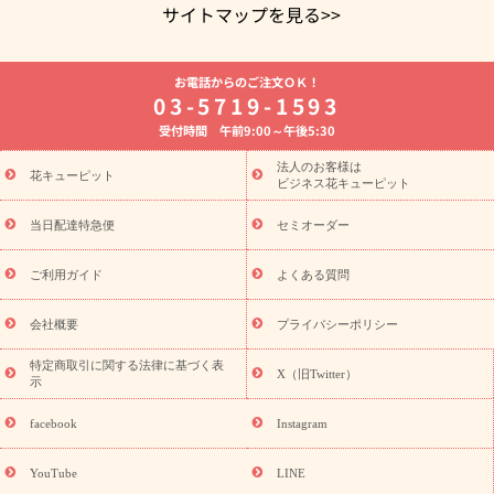
サイトマップを見る>>
よく贈られる花
お祝いの花特集
誕生日フラワーギフト特集
お電話からのご注文ＯＫ！
8月の誕生花(トルコキキョウ)
開店・開業祝い
退職祝い
結
03-5719-1593
婚記念日
お供え・お悔やみ
お供え・お悔やみの花
四十九日
受付時間 午前9:00～午後5:30
法要以降に贈る花
通夜・葬儀に贈る花
胡蝶蘭・花鉢
プリザ
ーブドフラワー
季節のイベント
ひまわり ギフト・プレゼント
法人のお客様は
季節のイベント
花キューピット
特集
お盆 花（新盆・初盆）
お盆 花（新
ビジネス花キューピット
盆・初盆）
お盆 花（新盆・初盆）
お盆・お供え 花とセットギ
フト
お盆・お供え プリザーブドフラワー
ひまわり ギフト・プ
当日配達特急便
セミオーダー
レゼント特集
夏の花贈り・お中元・暑中見舞い 花のギフト特集
敬老の日におくる花ギフト・プレゼント特集
敬老の日におくる
ご利用ガイド
よくある質問
花ギフト・プレゼント特集
敬老の日 花のおすすめランキング
敬
老の日 花鉢植えのギフト・プレゼント特集
敬老の日 花とセットギ
会社概要
プライバシーポリシー
フト・プレゼント特集
敬老の日の花 全てのギフト一覧
キャン
ペーン
映画『ウォーターガーディアンズ』コラボキャンペーン
特定商取引に関する法律に基づく表
X（旧Twitter）
示
誕生日の花を探す
「きょう誕生日なんです」キャンペーン
誕生日フラワーギフト
誕生日フラワーギフト特集
誕生日フラワ
facebook
Instagram
ーギフト商品一覧
バラ
ユリ
トルコキキョウ
8月の誕生花
(トルコキキョウ)
9月の誕生花(リンドウ)
誕生日セットギフト
YouTube
LINE
用途か
キャンペーン
「きょう誕生日なんです」キャンペーン