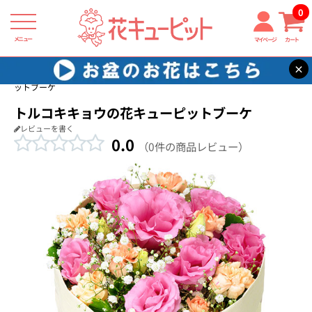
0
メニュー
マイページ
カート
×
花キューピット
出産祝い
【出産祝い】トルコキキョウの花キューピ
ットブーケ
トルコキキョウの花キューピットブーケ
レビューを書く
0.0
（0件の商品レビュー）