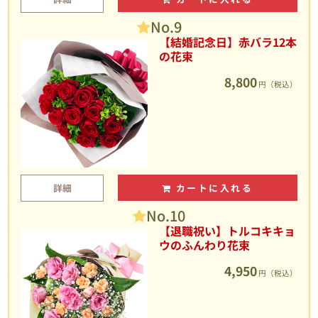
No.9
【結婚記念日】赤バラ12本
の花束
8,800
円（税込）
詳細
カートに入れる
No.10
【退職祝い】トルコキキョ
ウのふんわり花束
4,950
円（税込）