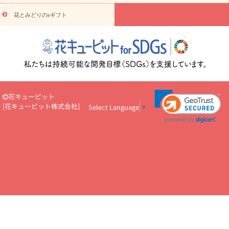
円～
お供え・お悔やみ・
7000円～
お供え・お悔やみ・
10000
花とみどりのeギフト
読み物
円～
注目されている記事
365日の誕生花カレンダー
開店・開業祝
いのマナー
定年退職祝いのマナー
お祝いを贈るときのマナー・
ルール
花キューピットのお祝いコラム一覧
誕生日のお花を「色
彩心理学」で選ぶ方法
結婚祝いの予算相場
出産祝いお役立ち情
報
転職祝いのマナー基礎知識
ペットのお祝いワンポイントアド
バイス
スタンド花（フラスタ）のマナー
お見舞いのマナーとル
花キューピット
ール
新築引っ越し祝いコラム
お祝い花のマナー総まとめ
職
[
花キューピット株式会社
]
Select Language
▼
場上司や先輩へ贈るお祝い花の正解は？
開店祝いの花 選び方ガイ
ド（早見表あり）
お供えを贈るときのマナー・ルール
花キューピットのお供え・
お悔やみ・仏花コラム一覧
花キューピットの仏花のルール・マナ
ーQ&A
ペットの供花の基礎知識とペットロスを癒す向き合い方
一周忌のマナー
四十九日の基礎知識
お盆のルール・マナー
お彼岸のルール・マナー
キリスト教のお葬式の流れ【マナー基礎
知識】
お供え花のマナー総まとめ
仏花の選び方ガイド（早見表
あり)
花キューピット×専門家
CO2排出量削減 / SDGsを考える
プロ直伝10のテクニック
花美人5人の「花のある暮らし」
美
しい“花とお祝い”の世界
花贈りをもっと楽しみたい
男性は花を
もらってうれしい？アンケート
テレワークにおすすめの観葉植