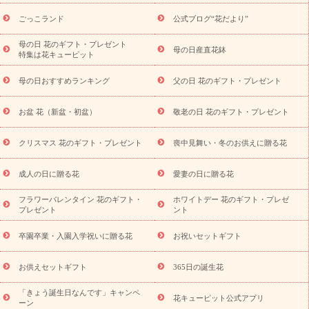
ら探す
お祝いの花特集
当日配達特急便
お祝い商品一覧
お
ごっこランド
公式ブログ“花だより”
祝い
開店・開業祝い
新築・引っ越し祝い
退職祝い
結婚記
念日
結婚祝い
出産祝い
退院祝い・快気祝い
還暦祝い・長
母の日 花のギフト・プレゼント
母の日産直花鉢
特集は花キューピット
寿祝い
プチギフト
ペットのお祝いフラワー
お中元・暑中見
舞い
敬老の日
お供え・お悔やみ
当日配達特急便 お供え
お
母の日おすすめランキング
父の日 花のギフト・プレゼント
供え・お悔やみ商品一覧
お供え・お悔やみの花
四十九日法要以
降に贈る花
通夜・葬儀に贈る花
お供え お花とセットギフト
お盆 花（新盆・初盆）
敬老の日 花のギフト・プレゼント
お供え プリザーブドフラワー
ペットのお供えフラワー
お盆（新
盆・初盆）
その他
お祝い返し
お見舞い
お取り寄せギフト
ビジネス用
ご自宅用
観葉植物
ミディ胡蝶蘭
プリザーブ
クリスマス 花のギフト・プレゼント
喪中見舞い・冬のお供えに贈る花
スタイルから探す
ドフラワー
アレンジメント
花束
スタ
ンド花
お祝い
お供え・お悔やみ
胡蝶蘭
胡蝶蘭・花鉢
ミ
成人の日に贈る花
愛妻の日に贈る花
ディ胡蝶蘭・お祝い
ミディ胡蝶蘭・お供え
世界初の青色胡蝶蘭
フラワーバレンタイン 花のギフト・
ホワイトデー 花のギフト・プレゼ
観葉植物
観葉植物
産直多肉植物
プリザーブドフラワー
プレゼント
ント
お祝い
お供え・お悔やみ
花とセットギフト
セミオーダー
プチギフト（hanamore -ハナモア-）
花とみどりのeギフト
花
卒園卒業・入園入学祝いに贈る花
お祝いセットギフト
キューピットのeGfit
カラー
ピンク
イエローオレンジ
レッ
予算から探す
ド
お花の種類
バラ
ユリ
トルコキキョウ
お供えセットギフト
365日の誕生花
お祝い
お祝い・
3000円～
お祝い・
4000円～
お祝い・
5000円～
お祝い・
7000円～
お祝い・
10000円～
お供え・お
「きょう誕生日なんです」キャンペ
花キューピット公式アプリ
ーン
悔やみ
お供え・お悔やみ・
3000円～
お供え・お悔やみ・
5000