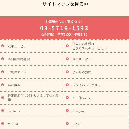
サイトマップを見る>>
よく贈られる花
お祝いの花特集
誕生日フラワーギフト特集
お電話からのご注文ＯＫ！
8月の誕生花(トルコキキョウ)
開店・開業祝い
退職祝い
結
03-5719-1593
婚記念日
お供え・お悔やみ
お供え・お悔やみの花
四十九日
受付時間 午前9:00～午後5:30
法要以降に贈る花
通夜・葬儀に贈る花
胡蝶蘭・花鉢
プリザ
ーブドフラワー
季節のイベント
ひまわり ギフト・プレゼント
法人のお客様は
季節のイベント
花キューピット
特集
お盆 花（新盆・初盆）
お盆 花（新
ビジネス花キューピット
盆・初盆）
お盆 花（新盆・初盆）
お盆・お供え 花とセットギ
フト
お盆・お供え プリザーブドフラワー
ひまわり ギフト・プ
当日配達特急便
セミオーダー
レゼント特集
夏の花贈り・お中元・暑中見舞い 花のギフト特集
敬老の日におくる花ギフト・プレゼント特集
敬老の日におくる
ご利用ガイド
よくある質問
花ギフト・プレゼント特集
敬老の日 花のおすすめランキング
敬
老の日 花鉢植えのギフト・プレゼント特集
敬老の日 花とセットギ
会社概要
プライバシーポリシー
フト・プレゼント特集
敬老の日の花 全てのギフト一覧
キャン
ペーン
映画『ウォーターガーディアンズ』コラボキャンペーン
特定商取引に関する法律に基づく表
X（旧Twitter）
示
誕生日の花を探す
「きょう誕生日なんです」キャンペーン
誕生日フラワーギフト
誕生日フラワーギフト特集
誕生日フラワ
facebook
Instagram
ーギフト商品一覧
バラ
ユリ
トルコキキョウ
8月の誕生花
(トルコキキョウ)
9月の誕生花(リンドウ)
誕生日セットギフト
YouTube
LINE
用途か
キャンペーン
「きょう誕生日なんです」キャンペーン