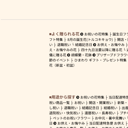
よく贈られる花
お祝いの花特集
誕生日フ
フト特集
8月の誕生花(トルコキキョウ)
開店・
い
退職祝い
結婚記念日
お供え・お悔やみ
え・お悔やみの花
四十九日法要以降に贈る花
儀に贈る花
胡蝶蘭・花鉢
プリザーブドフラワ
節のイベント
ひまわり ギフト・プレゼント特集
花（新盆・初盆）
用途から探す
お祝いの花特集
当日配達特
祝い商品一覧
お祝い
開店・開業祝い
新築・
し祝い
退職祝い
結婚記念日
結婚祝い
出
退院祝い・快気祝い
還暦祝い・長寿祝い
プチ
ペットのお祝いフラワー
お中元・暑中見舞い
日
お供え・お悔やみ
当日配達特急便 お供え