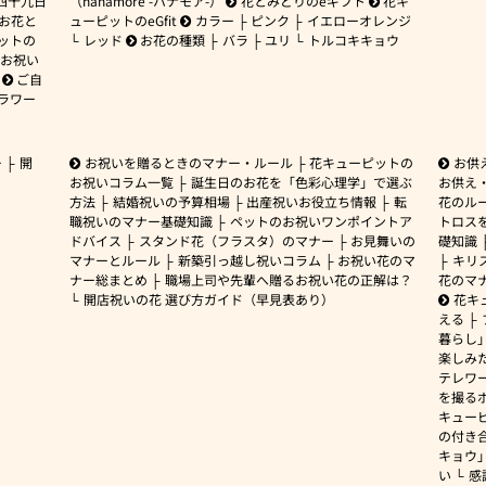
四十九日
（hanamore -ハナモア-）
花とみどりのeギフト
花キ
 お花と
ューピットのeGfit
カラー
ピンク
イエローオレンジ
ットの
レッド
お花の種類
バラ
ユリ
トルコキキョウ
お祝い
ご自
ラワー
ー
開
お祝いを贈るときのマナー・ルール
花キューピットの
お供
お祝いコラム一覧
誕生日のお花を「色彩心理学」で選ぶ
お供え
方法
結婚祝いの予算相場
出産祝いお役立ち情報
転
花のルー
職祝いのマナー基礎知識
ペットのお祝いワンポイントア
トロス
ドバイス
スタンド花（フラスタ）のマナー
お見舞いの
礎知識
マナーとルール
新築引っ越し祝いコラム
お祝い花のマ
キリ
ナー総まとめ
職場上司や先輩へ贈るお祝い花の正解は？
花のマ
開店祝いの花 選び方ガイド（早見表あり）
花キ
える
暮らし
楽しみ
テレワ
を撮る
キュー
の付き
キョウ
い
感