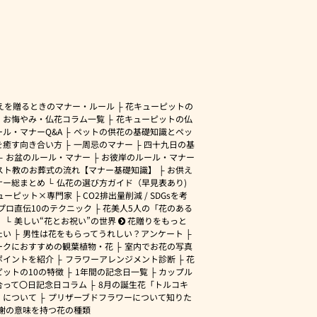
えを贈るときのマナー・ルール
花キューピットの
・お悔やみ・仏花コラム一覧
花キューピットの仏
ル・マナーQ&A
ペットの供花の基礎知識とペッ
を癒す向き合い方
一周忌のマナー
四十九日の基
お盆のルール・マナー
お彼岸のルール・マナー
スト教のお葬式の流れ【マナー基礎知識】
お供え
ナー総まとめ
仏花の選び方ガイド（早見表あり)
ューピット×専門家
CO2排出量削減 / SDGsを考
プロ直伝10のテクニック
花美人5人の「花のある
」
美しい“花とお祝い”の世界
花贈りをもっと
たい
男性は花をもらってうれしい？アンケート
ークにおすすめの観葉植物・花
室内でお花の写真
ポイントを紹介
フラワーアレンジメント診断
花
ピットの10の特徴
1年間の記念日一覧
カップル
合って〇日記念日コラム
8月の誕生花「トルコキ
」について
プリザーブドフラワーについて知りた
謝の意味を持つ花の種類