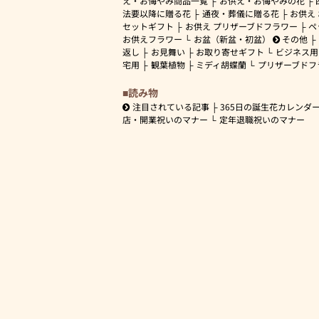
え・お悔やみ商品一覧
お供え・お悔やみの花
法要以降に贈る花
通夜・葬儀に贈る花
お供え
セットギフト
お供え プリザーブドフラワー
ペ
お供えフラワー
お盆（新盆・初盆）
その他
返し
お見舞い
お取り寄せギフト
ビジネス用
宅用
観葉植物
ミディ胡蝶蘭
プリザーブドフ
読み物
注目されている記事
365日の誕生花カレンダ
店・開業祝いのマナー
定年退職祝いのマナー