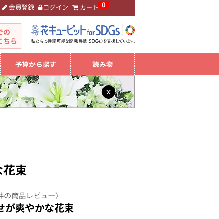
0
会員登録
ログイン
カート
。
での
こちら
予算から探す
読み物
×
な花束
件の商品レビュー）
せが爽やかな花束