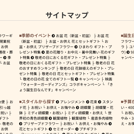
サイトマップ
季節のイベント
誕生
ラワーギ
お盆 花（新盆・初盆）
お盆 花
開業祝
（新盆・初盆）
お盆・お供え 花とセットギフト
お
フラワ
お供
盆・お供え プリザーブドフラワー
ひまわり ギフト・プ
ラ
ユ
通夜・葬
レゼント特集
夏の花贈り・お中元・暑中見舞い 花のギフ
ウ)
9
ー
季
ト特集
敬老の日におくる花ギフト・プレゼント特集
ャンペ
お盆
敬老の日におくる花ギフト・プレゼント特集
敬老の日 花
のおすすめランキング
敬老の日 花鉢植えのギフト・プレ
ゼント特集
敬老の日 花とセットギフト・プレゼント特集
敬老の日の花 全てのギフト一覧
キャンペーン
映画
『ウォーターガーディアンズ』コラボキャンペーン
「き
ょう誕生日なんです」キャンペーン
スタイルから探す
予算
急便
お
アレンジメント
花束
スタン
引っ越
ド花
お祝い
お供え・お悔やみ
胡蝶蘭
胡蝶蘭・花
い・
40
産祝い
鉢
ミディ胡蝶蘭・お祝い
ミディ胡蝶蘭・お供え
世
お祝
ギフト
界初の青色胡蝶蘭
観葉植物
観葉植物
産直多肉植物
やみ・
敬老の
プリザーブドフラワー
お祝い
お供え・お悔やみ
え・お
お供
花とセットギフト
セミオーダー
プチギフト