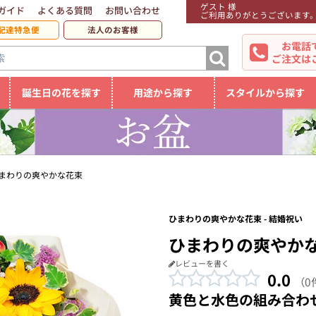
ゲスト 様
ガイド
よくある質問
お問い合わせ
ご利用ありがとうございます
配達特急便
法人のお客様
お電話
ご注文は
誕生日の花を探す
用途から探す
スタイルから探す
まわりの爽やかな花束
ひまわりの爽やかな花束 - 結婚祝い
ひまわりの爽やか
レビューを書く
0.0
（0
黄色と水色の組み合わ