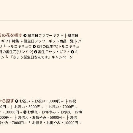
日の花を探す
誕生日フラワーギフト
誕生日
ーギフト特集
誕生日フラワーギフト商品一覧
バ
リ
トルコキキョウ
8月の誕生花(トルコキキョ
月の誕生花(リンドウ)
誕生日セットギフト
キ
ーン
「きょう誕生日なんです」キャンペーン
から探す
お祝い
お祝い・
3000円～
お祝
00円～
お祝い・
5000円～
お祝い・
7000円～
い・
10000円～
お供え・お悔やみ
お供え・お悔
3000円～
お供え・お悔やみ・
5000円～
お供
悔やみ・
7000円～
お供え・お悔やみ・
10000円～