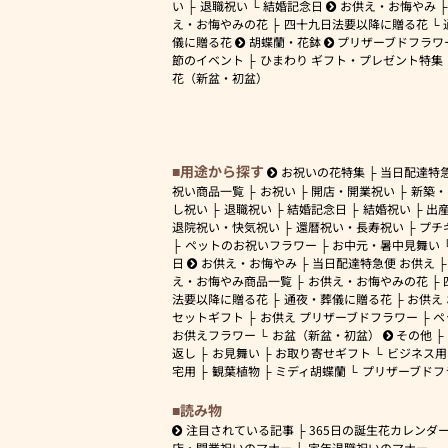
い
退職祝い
結婚記念日
お供え・お悔やみ
え・お悔やみの花
四十九日法要以降に贈る花
儀に贈る花
胡蝶蘭・花鉢
プリザーブドフラワ
節のイベント
ひまわり ギフト・プレゼント特集
花（新盆・初盆）
用途から探す
お祝いの花特集
当日配達特
祝い商品一覧
お祝い
開店・開業祝い
新築・
し祝い
退職祝い
結婚記念日
結婚祝い
出
退院祝い・快気祝い
還暦祝い・長寿祝い
プチ
ペットのお祝いフラワー
お中元・暑中見舞い
日
お供え・お悔やみ
当日配達特急便 お供え
え・お悔やみ商品一覧
お供え・お悔やみの花
法要以降に贈る花
通夜・葬儀に贈る花
お供え
セットギフト
お供え プリザーブドフラワー
ペ
お供えフラワー
お盆（新盆・初盆）
その他
返し
お見舞い
お取り寄せギフト
ビジネス用
宅用
観葉植物
ミディ胡蝶蘭
プリザーブドフ
読み物
注目されている記事
365日の誕生花カレンダ
店・開業祝いのマナー
定年退職祝いのマナー