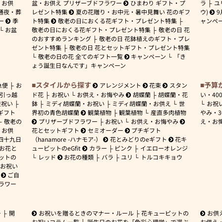
お供
盆・お供え プリザーブドフラワー
ひまわり ギフト・プ
ラ
ユ
通夜・葬
レゼント特集
夏の花贈り・お中元・暑中見舞い 花のギフ
ウ)
9
ー
季
ト特集
敬老の日におくる花ギフト・プレゼント特集
ャンペ
お盆
敬老の日におくる花ギフト・プレゼント特集
敬老の日 花
のおすすめランキング
敬老の日 花鉢植えのギフト・プレ
ゼント特集
敬老の日 花とセットギフト・プレゼント特集
敬老の日の花 全てのギフト一覧
キャンペーン
「き
ょう誕生日なんです」キャンペーン
スタイルから探す
予算
急便
お
アレンジメント
花束
スタン
引っ越
ド花
お祝い
お供え・お悔やみ
胡蝶蘭
胡蝶蘭・花
い・
40
産祝い
鉢
ミディ胡蝶蘭・お祝い
ミディ胡蝶蘭・お供え
世
お祝
ギフト
界初の青色胡蝶蘭
観葉植物
観葉植物
産直多肉植物
やみ・
敬老の
プリザーブドフラワー
お祝い
お供え・お悔やみ
え・お
お供
花とセットギフト
セミオーダー
プチギフト
四十九日
（hanamore -ハナモア-）
花とみどりのeギフト
花キ
 お花と
ューピットのeGfit
カラー
ピンク
イエローオレンジ
ットの
レッド
お花の種類
バラ
ユリ
トルコキキョウ
お祝い
ご自
ラワー
ー
開
お祝いを贈るときのマナー・ルール
花キューピットの
お供
お祝いコラム一覧
誕生日のお花を「色彩心理学」で選ぶ
お供え