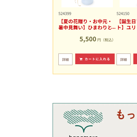
524399
524150
【夏の花贈り・お中元・
【誕生日
暑中見舞い】ひまわりと
ト】ユリ
ユリの爽やかなアレンジ
キュート
5,500
メント
円（税込）
カートに入れる
詳細
詳細