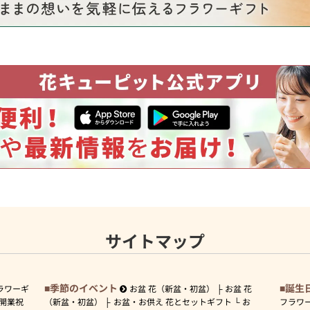
サイトマップ
季節のイベント
誕生
ラワーギ
お盆 花（新盆・初盆）
お盆 花
開業祝
（新盆・初盆）
お盆・お供え 花とセットギフト
お
フラワ