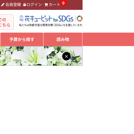
0
会員登録
ログイン
カート
。
での
こちら
予算から探す
読み物
×