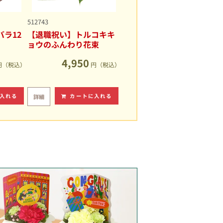
512743
ラ12
【退職祝い】トルコキキ
ョウのふんわり花束
4,950
円（税込）
円（税込）
入れる
カートに入れる
詳細