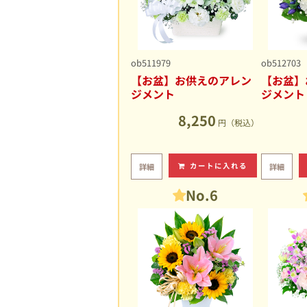
ob511979
ob512703
【お盆】お供えのアレン
【お盆】
ジメント
ジメント
8,250
円（税込）
カートに入れる
詳細
詳細
No.6