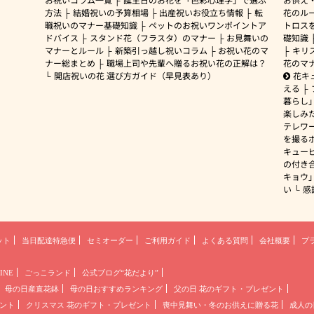
方法
結婚祝いの予算相場
出産祝いお役立ち情報
転
花のルー
職祝いのマナー基礎知識
ペットのお祝いワンポイントア
トロス
ドバイス
スタンド花（フラスタ）のマナー
お見舞いの
礎知識
マナーとルール
新築引っ越し祝いコラム
お祝い花のマ
キリ
ナー総まとめ
職場上司や先輩へ贈るお祝い花の正解は？
花のマ
開店祝いの花 選び方ガイド（早見表あり）
花キ
える
暮らし
楽しみ
テレワ
を撮る
キュー
の付き
キョウ
い
感
ット
当日配達特急便
セミオーダー
ご利用ガイド
よくある質問
会社概要
プ
INE
ごっこランド
公式ブログ“花だより”
母の日産直花鉢
母の日おすすめランキング
父の日 花のギフト・プレゼント
ント
クリスマス 花のギフト・プレゼント
喪中見舞い・冬のお供えに贈る花
成人の