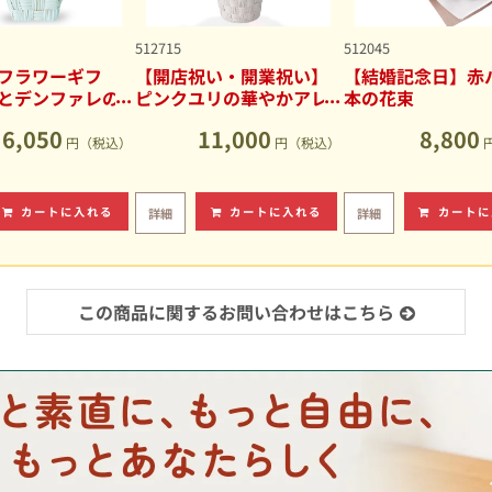
512715
512045
フラワーギフ
【開店祝い・開業祝い】
【結婚記念日】赤バ
とデンファレの
ピンクユリの華やかアレ
本の花束
アレンジメント
ンジメント
6,050
11,000
8,800
円（税込）
円（税込）
カートに入れる
カートに入れる
カートに
詳細
詳細
この商品に関するお問い合わせはこちら