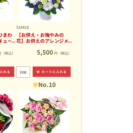
524418
ひまわ
【お供え・お悔やみの
キュー
花】お供えのアレンジメ
ント
5,500
円（税込）
円（税込）
入れる
カートに入れる
詳細
No.10