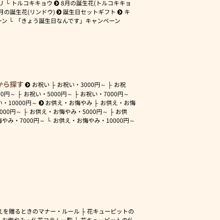
リ
トルコキキョウ
8月の誕生花(トルコキキョ
月の誕生花(リンドウ)
誕生日セットギフト
キ
ーン
「きょう誕生日なんです」キャンペーン
から探す
お祝い
お祝い・
3000円～
お祝
00円～
お祝い・
5000円～
お祝い・
7000円～
い・
10000円～
お供え・お悔やみ
お供え・お悔
3000円～
お供え・お悔やみ・
5000円～
お供
悔やみ・
7000円～
お供え・お悔やみ・
10000円～
えを贈るときのマナー・ルール
花キューピットの
・お悔やみ・仏花コラム一覧
花キューピットの仏