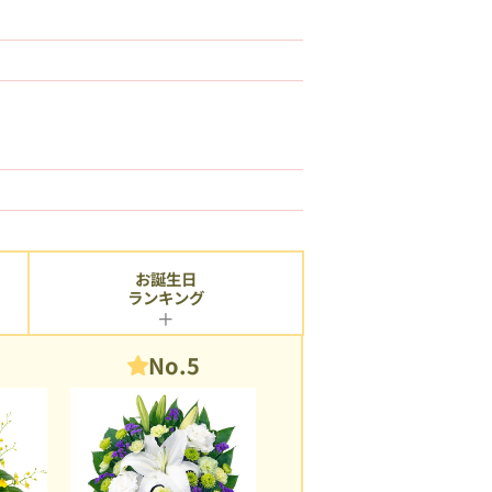
お誕生日
ランキング
No.5