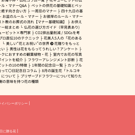
ル・マナーQ&A
ペットの供花の基礎知識とペッ
を癒す向き合い方
一周忌のマナー
四十九日の基
お盆のルール・マナー
お彼岸のルール・マナー
スト教のお葬式の流れ【マナー基礎知識】
お供え
ナー総まとめ
仏花の選び方ガイド（早見表あり)
ューピット×専門家
CO2排出量削減 / SDGsを考
プロ直伝10のテクニック
花美人5人の「花のある
」
美しい“花とお祝い”の世界
花贈りをもっと
たい
男性は花をもらってうれしい？アンケート
ークにおすすめの観葉植物・花
室内でお花の写真
ポイントを紹介
フラワーアレンジメント診断
花
ピットの10の特徴
1年間の記念日一覧
カップル
合って〇日記念日コラム
8月の誕生花「トルコキ
」について
プリザーブドフラワーについて知りた
謝の意味を持つ花の種類
ライバシーポリシー
日に贈る花