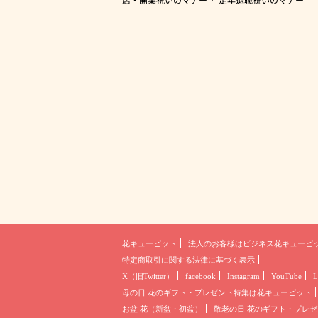
花キューピット
法人のお客様は
ビジネス花キューピ
特定商取引に関する法律に基づく表示
X（旧Twitter）
facebook
Instagram
YouTube
L
母の日 花のギフト・プレゼント
特集は花キューピット
お盆 花（新盆・初盆）
敬老の日 花のギフト・プレゼ