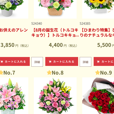
524340
524385
お供えのアレン
【8月の誕生花（トルコキ
【ひまわり特集】
キョウ）】トルコキキョ
りのナチュラルな
ウのナチュラルなアレン
ブアレンジメント
3,850
4,400
5,500
ジメント
円（税込）
円（税込）
カートに入れる
カートに入れる
カートに
詳細
詳細
No.7
No.8
No.9