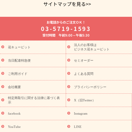
サイトマップを見る>>
よく贈られる花
お祝いの花特集
誕生日フラワーギフト特集
お電話からのご注文ＯＫ！
8月の誕生花(トルコキキョウ)
開店・開業祝い
退職祝い
結
03-5719-1593
婚記念日
お供え・お悔やみ
お供え・お悔やみの花
四十九日
受付時間 午前9:00～午後5:30
法要以降に贈る花
通夜・葬儀に贈る花
胡蝶蘭・花鉢
プリザ
ーブドフラワー
季節のイベント
ひまわり ギフト・プレゼント
法人のお客様は
季節のイベント
花キューピット
特集
お盆 花（新盆・初盆）
お盆 花（新
ビジネス花キューピット
盆・初盆）
お盆 花（新盆・初盆）
お盆・お供え 花とセットギ
フト
お盆・お供え プリザーブドフラワー
ひまわり ギフト・プ
当日配達特急便
セミオーダー
レゼント特集
夏の花贈り・お中元・暑中見舞い 花のギフト特集
敬老の日におくる花ギフト・プレゼント特集
敬老の日におくる
ご利用ガイド
よくある質問
花ギフト・プレゼント特集
敬老の日 花のおすすめランキング
敬
老の日 花鉢植えのギフト・プレゼント特集
敬老の日 花とセットギ
会社概要
プライバシーポリシー
フト・プレゼント特集
敬老の日の花 全てのギフト一覧
キャン
ペーン
映画『ウォーターガーディアンズ』コラボキャンペーン
特定商取引に関する法律に基づく表
X（旧Twitter）
示
誕生日の花を探す
「きょう誕生日なんです」キャンペーン
誕生日フラワーギフト
誕生日フラワーギフト特集
誕生日フラワ
facebook
Instagram
ーギフト商品一覧
バラ
ユリ
トルコキキョウ
8月の誕生花
(トルコキキョウ)
9月の誕生花(リンドウ)
誕生日セットギフト
YouTube
LINE
用途か
キャンペーン
「きょう誕生日なんです」キャンペーン