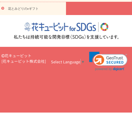
円～
お供え・お悔やみ・
7000円～
お供え・お悔やみ・
10000
花とみどりのeギフト
読み物
円～
注目されている記事
365日の誕生花カレンダー
開店・開業祝
いのマナー
定年退職祝いのマナー
お祝いを贈るときのマナー・
ルール
花キューピットのお祝いコラム一覧
誕生日のお花を「色
彩心理学」で選ぶ方法
結婚祝いの予算相場
出産祝いお役立ち情
報
転職祝いのマナー基礎知識
ペットのお祝いワンポイントアド
バイス
スタンド花（フラスタ）のマナー
お見舞いのマナーとル
花キューピット
ール
新築引っ越し祝いコラム
お祝い花のマナー総まとめ
職
[
花キューピット株式会社
]
Select Language
▼
場上司や先輩へ贈るお祝い花の正解は？
開店祝いの花 選び方ガイ
ド（早見表あり）
お供えを贈るときのマナー・ルール
花キューピットのお供え・
お悔やみ・仏花コラム一覧
花キューピットの仏花のルール・マナ
ーQ&A
ペットの供花の基礎知識とペットロスを癒す向き合い方
一周忌のマナー
四十九日の基礎知識
お盆のルール・マナー
お彼岸のルール・マナー
キリスト教のお葬式の流れ【マナー基礎
知識】
お供え花のマナー総まとめ
仏花の選び方ガイド（早見表
あり)
花キューピット×専門家
CO2排出量削減 / SDGsを考える
プロ直伝10のテクニック
花美人5人の「花のある暮らし」
美
しい“花とお祝い”の世界
花贈りをもっと楽しみたい
男性は花を
もらってうれしい？アンケート
テレワークにおすすめの観葉植