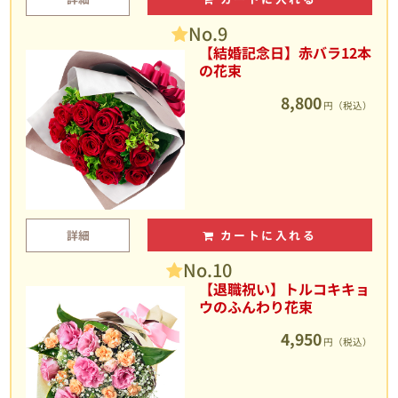
No.9
【結婚記念日】赤バラ12本
の花束
8,800
円（税込）
詳細
カートに入れる
No.10
【退職祝い】トルコキキョ
ウのふんわり花束
4,950
円（税込）