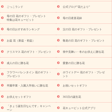
ら探す
お祝いの花特集
当日配達特急便
お祝い商品一覧
お
ごっこランド
公式ブログ“花だより”
祝い
開店・開業祝い
新築・引っ越し祝い
退職祝い
結婚記
念日
結婚祝い
出産祝い
退院祝い・快気祝い
還暦祝い・長
母の日 花のギフト・プレゼント
母の日産直花鉢
特集は花キューピット
寿祝い
プチギフト
ペットのお祝いフラワー
お中元・暑中見
舞い
敬老の日
お供え・お悔やみ
当日配達特急便 お供え
お
母の日おすすめランキング
父の日 花のギフト・プレゼント
供え・お悔やみ商品一覧
お供え・お悔やみの花
四十九日法要以
降に贈る花
通夜・葬儀に贈る花
お供え お花とセットギフト
お盆 花（新盆・初盆）
敬老の日 花のギフト・プレゼント
お供え プリザーブドフラワー
ペットのお供えフラワー
お盆（新
盆・初盆）
その他
お祝い返し
お見舞い
お取り寄せギフト
ビジネス用
ご自宅用
観葉植物
ミディ胡蝶蘭
プリザーブ
クリスマス 花のギフト・プレゼント
喪中見舞い・冬のお供えに贈る花
スタイルから探す
ドフラワー
アレンジメント
花束
スタ
ンド花
お祝い
お供え・お悔やみ
胡蝶蘭
胡蝶蘭・花鉢
ミ
成人の日に贈る花
愛妻の日に贈る花
ディ胡蝶蘭・お祝い
ミディ胡蝶蘭・お供え
世界初の青色胡蝶蘭
フラワーバレンタイン 花のギフト・
ホワイトデー 花のギフト・プレゼ
観葉植物
観葉植物
産直多肉植物
プリザーブドフラワー
プレゼント
ント
お祝い
お供え・お悔やみ
花とセットギフト
セミオーダー
プチギフト（hanamore -ハナモア-）
花とみどりのeギフト
花
卒園卒業・入園入学祝いに贈る花
お祝いセットギフト
キューピットのeGfit
カラー
ピンク
イエローオレンジ
レッ
予算から探す
ド
お花の種類
バラ
ユリ
トルコキキョウ
お供えセットギフト
365日の誕生花
お祝い
お祝い・
3000円～
お祝い・
4000円～
お祝い・
5000円～
お祝い・
7000円～
お祝い・
10000円～
お供え・お
「きょう誕生日なんです」キャンペ
花キューピット公式アプリ
ーン
悔やみ
お供え・お悔やみ・
3000円～
お供え・お悔やみ・
5000