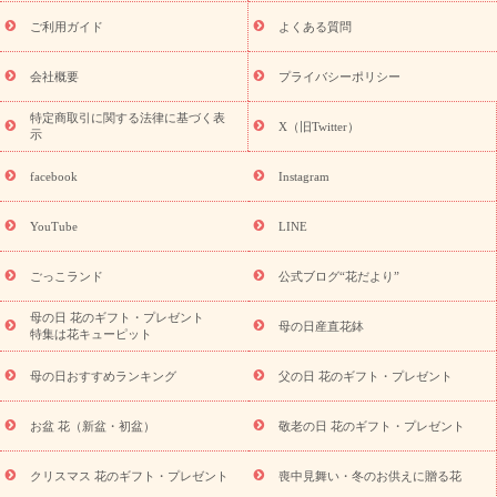
レゼント特集
夏の花贈り・お中元・暑中見舞い 花のギフト特集
敬老の日におくる花ギフト・プレゼント特集
敬老の日におくる
ご利用ガイド
よくある質問
花ギフト・プレゼント特集
敬老の日 花のおすすめランキング
敬
老の日 花鉢植えのギフト・プレゼント特集
敬老の日 花とセットギ
会社概要
プライバシーポリシー
フト・プレゼント特集
敬老の日の花 全てのギフト一覧
キャン
ペーン
映画『ウォーターガーディアンズ』コラボキャンペーン
特定商取引に関する法律に基づく表
X（旧Twitter）
示
誕生日の花を探す
「きょう誕生日なんです」キャンペーン
誕生日フラワーギフト
誕生日フラワーギフト特集
誕生日フラワ
facebook
Instagram
ーギフト商品一覧
バラ
ユリ
トルコキキョウ
8月の誕生花
(トルコキキョウ)
9月の誕生花(リンドウ)
誕生日セットギフト
YouTube
LINE
用途か
キャンペーン
「きょう誕生日なんです」キャンペーン
ら探す
お祝いの花特集
当日配達特急便
お祝い商品一覧
お
ごっこランド
公式ブログ“花だより”
祝い
開店・開業祝い
新築・引っ越し祝い
退職祝い
結婚記
念日
結婚祝い
出産祝い
退院祝い・快気祝い
還暦祝い・長
母の日 花のギフト・プレゼント
母の日産直花鉢
特集は花キューピット
寿祝い
プチギフト
ペットのお祝いフラワー
お中元・暑中見
舞い
敬老の日
お供え・お悔やみ
当日配達特急便 お供え
お
母の日おすすめランキング
父の日 花のギフト・プレゼント
供え・お悔やみ商品一覧
お供え・お悔やみの花
四十九日法要以
降に贈る花
通夜・葬儀に贈る花
お供え お花とセットギフト
お盆 花（新盆・初盆）
敬老の日 花のギフト・プレゼント
お供え プリザーブドフラワー
ペットのお供えフラワー
お盆（新
盆・初盆）
その他
お祝い返し
お見舞い
お取り寄せギフト
ビジネス用
ご自宅用
観葉植物
ミディ胡蝶蘭
プリザーブ
クリスマス 花のギフト・プレゼント
喪中見舞い・冬のお供えに贈る花