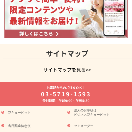
サイトマップ
サイトマップを見る>>
よく贈られる花
お祝いの花特集
誕生日フラワーギフト特集
お電話からのご注文ＯＫ！
8月の誕生花(トルコキキョウ)
開店・開業祝い
退職祝い
結
03-5719-1593
婚記念日
お供え・お悔やみ
お供え・お悔やみの花
四十九日
受付時間 午前9:00～午後5:30
法要以降に贈る花
通夜・葬儀に贈る花
胡蝶蘭・花鉢
プリザ
ーブドフラワー
季節のイベント
ひまわり ギフト・プレゼント
法人のお客様は
季節のイベント
花キューピット
特集
お盆 花（新盆・初盆）
お盆 花（新
ビジネス花キューピット
盆・初盆）
お盆 花（新盆・初盆）
お盆・お供え 花とセットギ
フト
お盆・お供え プリザーブドフラワー
ひまわり ギフト・プ
当日配達特急便
セミオーダー