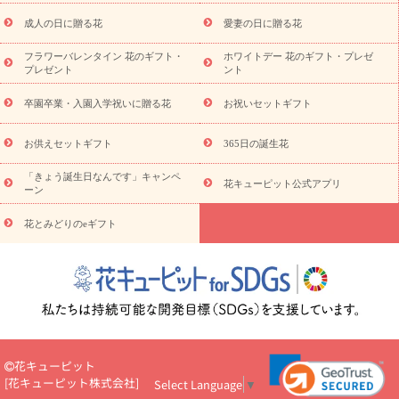
スタイルから探す
ドフラワー
アレンジメント
花束
スタ
ンド花
お祝い
お供え・お悔やみ
胡蝶蘭
胡蝶蘭・花鉢
ミ
成人の日に贈る花
愛妻の日に贈る花
ディ胡蝶蘭・お祝い
ミディ胡蝶蘭・お供え
世界初の青色胡蝶蘭
フラワーバレンタイン 花のギフト・
ホワイトデー 花のギフト・プレゼ
観葉植物
観葉植物
産直多肉植物
プリザーブドフラワー
プレゼント
ント
お祝い
お供え・お悔やみ
花とセットギフト
セミオーダー
プチギフト（hanamore -ハナモア-）
花とみどりのeギフト
花
卒園卒業・入園入学祝いに贈る花
お祝いセットギフト
キューピットのeGfit
カラー
ピンク
イエローオレンジ
レッ
予算から探す
ド
お花の種類
バラ
ユリ
トルコキキョウ
お供えセットギフト
365日の誕生花
お祝い
お祝い・
3000円～
お祝い・
4000円～
お祝い・
5000円～
お祝い・
7000円～
お祝い・
10000円～
お供え・お
「きょう誕生日なんです」キャンペ
花キューピット公式アプリ
ーン
悔やみ
お供え・お悔やみ・
3000円～
お供え・お悔やみ・
5000
円～
お供え・お悔やみ・
7000円～
お供え・お悔やみ・
10000
花とみどりのeギフト
読み物
円～
注目されている記事
365日の誕生花カレンダー
開店・開業祝
いのマナー
定年退職祝いのマナー
お祝いを贈るときのマナー・
ルール
花キューピットのお祝いコラム一覧
誕生日のお花を「色
彩心理学」で選ぶ方法
結婚祝いの予算相場
出産祝いお役立ち情
報
転職祝いのマナー基礎知識
ペットのお祝いワンポイントアド
バイス
スタンド花（フラスタ）のマナー
お見舞いのマナーとル
花キューピット
ール
新築引っ越し祝いコラム
お祝い花のマナー総まとめ
職
[
花キューピット株式会社
]
Select Language
▼
場上司や先輩へ贈るお祝い花の正解は？
開店祝いの花 選び方ガイ