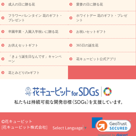
成人の日に贈る花
愛妻の日に贈る花
蘭・花鉢
ミディ胡蝶蘭・お祝い
ミディ胡蝶蘭・お供え
世界初
の青色胡蝶蘭
観葉植物
観葉植物
産直多肉植物
プリザーブ
フラワーバレンタイン 花のギフト・
ホワイトデー 花のギフト・プレゼ
ドフラワー
お祝い
お供え・お悔やみ
花とセットギフト
セ
プレゼント
ント
ミオーダー
プチギフト（hanamore -ハナモア-）
花とみどりの
eギフト
花キューピットのeGfit
カラー
ピンク
イエローオ
卒園卒業・入園入学祝いに贈る花
お祝いセットギフト
予
レンジ
レッド
お花の種類
バラ
ユリ
トルコキキョウ
算から探す
お祝い
お祝い・
3000円～
お祝い・
4000円～
お供えセットギフト
365日の誕生花
お祝い・
5000円～
お祝い・
7000円～
お祝い・
10000円～
「きょう誕生日なんです」キャンペ
お供え・お悔やみ
お供え・お悔やみ・
3000円～
お供え・お
花キューピット公式アプリ
ーン
悔やみ・
5000円～
お供え・お悔やみ・
7000円～
お供え・お悔
読み物
やみ・
10000円～
花とみどりのeギフト
注目されている記事
365日の誕生花カレンダー
開店・開業祝
いのマナー
定年退職祝いのマナー
お祝いを贈るときのマナー・
ルール
花キューピットのお祝いコラム一覧
誕生日のお花を「色
彩心理学」で選ぶ方法
結婚祝いの予算相場
出産祝いお役立ち情
報
転職祝いのマナー基礎知識
ペットのお祝いワンポイントアド
バイス
スタンド花（フラスタ）のマナー
お見舞いのマナーとル
ール
新築引っ越し祝いコラム
お祝い花のマナー総まとめ
職
花キューピット
場上司や先輩へ贈るお祝い花の正解は？
開店祝いの花 選び方ガイ
[
花キューピット株式会社
]
Select Language
▼
ド（早見表あり）