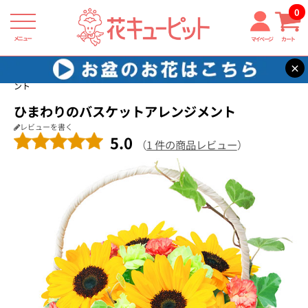
0
メニュー
マイページ
カート
×
花キューピット
お祝い
【お祝い】ひまわりのバスケットアレンジメ
ント
ひまわりのバスケットアレンジメント
レビューを書く
5.0
（
1 件の商品レビュー
）