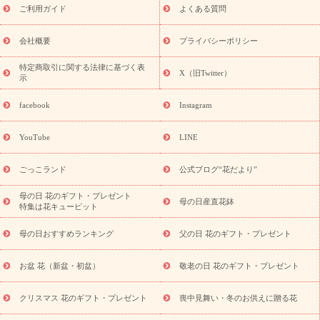
敬老の日におくる花ギフト・プレゼント特集
敬老の日におくる
ご利用ガイド
よくある質問
花ギフト・プレゼント特集
敬老の日 花のおすすめランキング
敬
老の日 花鉢植えのギフト・プレゼント特集
敬老の日 花とセットギ
会社概要
プライバシーポリシー
フト・プレゼント特集
敬老の日の花 全てのギフト一覧
キャン
誕生日の花を
特定商取引に関する法律に基づく表
ペーン
「きょう誕生日なんです」キャンペーン
X（旧Twitter）
示
探す
誕生日フラワーギフト
誕生日フラワーギフト特集
誕生
日フラワーギフト商品一覧
バラ
ユリ
トルコキキョウ
8月の
facebook
Instagram
誕生花(トルコキキョウ)
9月の誕生花(リンドウ)
誕生日セット
ギフト
キャンペーン
「きょう誕生日なんです」キャンペーン
YouTube
LINE
用途から探す
お祝いの花特集
当日配達特急便
お祝い商品
一覧
お祝い
開店・開業祝い
新築・引っ越し祝い
退職祝い
ごっこランド
公式ブログ“花だより”
結婚記念日
結婚祝い
出産祝い
退院祝い・快気祝い
還暦
祝い・長寿祝い
プチギフト
ペットのお祝いフラワー
お中
母の日 花のギフト・プレゼント
母の日産直花鉢
特集は花キューピット
元・暑中見舞い
敬老の日
お供え・お悔やみ
当日配達特急便
お供え
お供え・お悔やみ商品一覧
お供え・お悔やみの花
四
母の日おすすめランキング
父の日 花のギフト・プレゼント
十九日法要以降に贈る花
通夜・葬儀に贈る花
お供え お花とセッ
トギフト
お供え プリザーブドフラワー
ペットのお供えフラワー
お盆 花（新盆・初盆）
敬老の日 花のギフト・プレゼント
お盆（新盆・初盆）
その他
お祝い返し
お見舞い
お取り
寄せギフト
ビジネス用
ご自宅用
観葉植物
ミディ胡蝶蘭
クリスマス 花のギフト・プレゼント
喪中見舞い・冬のお供えに贈る花
スタイルから探す
プリザーブドフラワー
アレンジメント
花束
スタンド花
お祝い
お供え・お悔やみ
胡蝶蘭
胡蝶