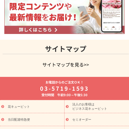
サイトマップ
サイトマップを見る>>
よく贈られる花
お祝いの花特集
誕生日フラワーギフト特集
お電話からのご注文ＯＫ！
8月の誕生花(トルコキキョウ)
開店・開業祝い
退職祝い
結
03-5719-1593
婚記念日
お供え・お悔やみ
お供え・お悔やみの花
四十九日
受付時間 午前9:00～午後5:30
法要以降に贈る花
通夜・葬儀に贈る花
胡蝶蘭・花鉢
プリザ
ーブドフラワー
季節のイベント
ひまわり ギフト・プレゼント
法人のお客様は
季節のイベント
花キューピット
特集
お盆 花（新盆・初盆）
お盆 花（新
ビジネス花キューピット
盆・初盆）
お盆 花（新盆・初盆）
お盆・お供え 花とセットギ
フト
お盆・お供え プリザーブドフラワー
ひまわり ギフト・プ
当日配達特急便
セミオーダー
レゼント特集
夏の花贈り・お中元・暑中見舞い 花のギフト特集