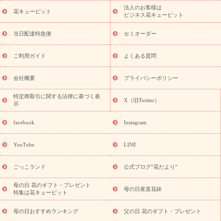
ーブドフラワー
季節のイベント
ひまわり ギフト・プレゼント
法人のお客様は
季節のイベント
花キューピット
特集
お盆 花（新盆・初盆）
お盆 花（新
ビジネス花キューピット
盆・初盆）
お盆 花（新盆・初盆）
お盆・お供え 花とセットギ
フト
お盆・お供え プリザーブドフラワー
ひまわり ギフト・プ
当日配達特急便
セミオーダー
レゼント特集
夏の花贈り・お中元・暑中見舞い 花のギフト特集
敬老の日におくる花ギフト・プレゼント特集
敬老の日におくる
ご利用ガイド
よくある質問
花ギフト・プレゼント特集
敬老の日 花のおすすめランキング
敬
老の日 花鉢植えのギフト・プレゼント特集
敬老の日 花とセットギ
会社概要
プライバシーポリシー
フト・プレゼント特集
敬老の日の花 全てのギフト一覧
キャン
ペーン
映画『ウォーターガーディアンズ』コラボキャンペーン
特定商取引に関する法律に基づく表
X（旧Twitter）
示
誕生日の花を探す
「きょう誕生日なんです」キャンペーン
誕生日フラワーギフト
誕生日フラワーギフト特集
誕生日フラワ
facebook
Instagram
ーギフト商品一覧
バラ
ユリ
トルコキキョウ
8月の誕生花
(トルコキキョウ)
9月の誕生花(リンドウ)
誕生日セットギフト
YouTube
LINE
用途か
キャンペーン
「きょう誕生日なんです」キャンペーン
ら探す
お祝いの花特集
当日配達特急便
お祝い商品一覧
お
ごっこランド
公式ブログ“花だより”
祝い
開店・開業祝い
新築・引っ越し祝い
退職祝い
結婚記
念日
結婚祝い
出産祝い
退院祝い・快気祝い
還暦祝い・長
母の日 花のギフト・プレゼント
母の日産直花鉢
特集は花キューピット
寿祝い
プチギフト
ペットのお祝いフラワー
お中元・暑中見
舞い
敬老の日
お供え・お悔やみ
お供え・お悔やみ商品一覧
母の日おすすめランキング
父の日 花のギフト・プレゼント
お供え・お悔やみの花
四十九日法要以降に贈る花
通夜・葬儀