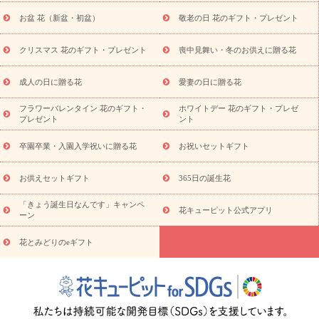
に贈る花
お供え お花とセットギフト
お供え プリザーブドフラ
お盆 花（新盆・初盆）
敬老の日 花のギフト・プレゼント
ワー
ペットのお供えフラワー
お盆（新盆・初盆）
その他
お祝い返し
お見舞い
お取り寄せギフト
ビジネス用
ご自宅
スタイル
クリスマス 花のギフト・プレゼント
喪中見舞い・冬のお供えに贈る花
用
観葉植物
ミディ胡蝶蘭
プリザーブドフラワー
から探す
アレンジメント
花束
スタンド花
お祝い
お供
成人の日に贈る花
愛妻の日に贈る花
え・お悔やみ
胡蝶蘭
胡蝶蘭・花鉢
ミディ胡蝶蘭・お祝い
ミディ胡蝶蘭・お供え
世界初の青色胡蝶蘭
観葉植物
観葉植
フラワーバレンタイン 花のギフト・
ホワイトデー 花のギフト・プレゼ
物
産直多肉植物
プリザーブドフラワー
お祝い
お供え・お
プレゼント
ント
悔やみ
花とセットギフト
セミオーダー
プチギフト
（hanamore -ハナモア-）
花とみどりのeギフト
花キューピッ
卒園卒業・入園入学祝いに贈る花
お祝いセットギフト
トのeGfit
カラー
ピンク
イエローオレンジ
レッド
お花の
予算から探す
種類
バラ
ユリ
トルコキキョウ
お祝い
お供えセットギフト
365日の誕生花
お祝い・
3000円～
お祝い・
4000円～
お祝い・
5000円～
お
「きょう誕生日なんです」キャンペ
祝い・
7000円～
お祝い・
10000円～
お供え・お悔やみ
お供
花キューピット公式アプリ
ーン
え・お悔やみ・
3000円～
お供え・お悔やみ・
5000円～
お供
読み
え・お悔やみ・
7000円～
お供え・お悔やみ・
10000円～
花とみどりのeギフト
物
注目されている記事
365日の誕生花カレンダー
開店・開業祝
いのマナー
定年退職祝いのマナー
お祝いを贈るときのマナー・
ルール
花キューピットのお祝いコラム一覧
誕生日のお花を「色
彩心理学」で選ぶ方法
結婚祝いの予算相場
出産祝いお役立ち情