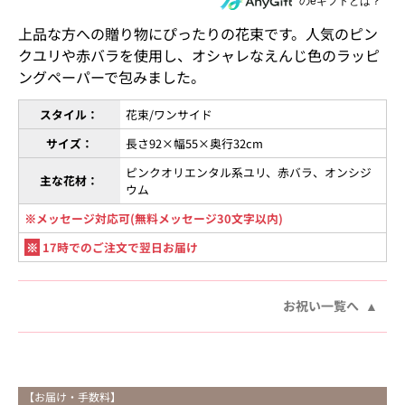
住所を知らない相手にeギフトで贈る
のeギフトとは？
上品な方への贈り物にぴったりの花束です。人気のピン
クユリや赤バラを使用し、オシャレなえんじ色のラッピ
ングペーパーで包みました。
スタイル：
花束/ワンサイド
サイズ：
長さ92×幅55×奥行32cm
ピンクオリエンタル系ユリ、赤バラ、オンシジ
主な花材：
ウム
※メッセージ対応可(無料メッセージ30文字以内)
※
17時でのご注文で翌日お届け
お祝い一覧へ
【お届け・手数料】