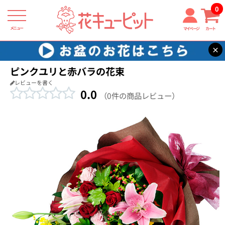
0
メニュー
マイページ
カート
×
花キューピット
お祝い
【お祝い】ピンクユリと赤バラの花束
ピンクユリと赤バラの花束
レビューを書く
0.0
（0件の商品レビュー）