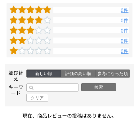
0件
0件
0件
0件
0件
並び替
新しい順
評価の高い順
参考になった順
え
キーワ
検索
ード
クリア
現在、商品レビューの投稿はありません。