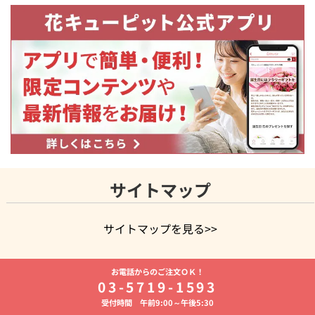
サイトマップ
サイトマップを見る>>
よく贈られる花
お祝いの花特集
誕生日フラワーギフト特集
お電話からのご注文ＯＫ！
8月の誕生花(トルコキキョウ)
開店・開業祝い
退職祝い
結
03-5719-1593
婚記念日
お供え・お悔やみ
お供え・お悔やみの花
四十九日
受付時間 午前9:00～午後5:30
法要以降に贈る花
通夜・葬儀に贈る花
胡蝶蘭・花鉢
プリザ