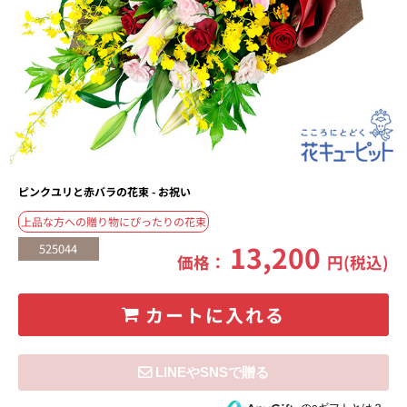
ピンクユリと赤バラの花束 - お祝い
上品な方への贈り物にぴったりの花束
13,200
525044
価格：
円(税込)
カートに入れる