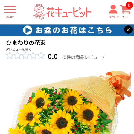
0
メニュー
マイページ
カート
×
花キューピット
お祝い
【お祝い】ひまわりの花束
ひまわりの花束
レビューを書く
0.0
（0件の商品レビュー）