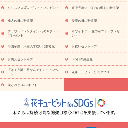
寄せギフト
ビジネス用
ご自宅用
観葉植物
ミディ胡蝶蘭
クリスマス 花のギフト・プレゼント
喪中見舞い・冬のお供えに贈る花
スタイルから探す
プリザーブドフラワー
アレンジメント
花束
スタンド花
お祝い
お供え・お悔やみ
胡蝶蘭
胡蝶
成人の日に贈る花
愛妻の日に贈る花
蘭・花鉢
ミディ胡蝶蘭・お祝い
ミディ胡蝶蘭・お供え
世界初
の青色胡蝶蘭
観葉植物
観葉植物
産直多肉植物
プリザーブ
フラワーバレンタイン 花のギフト・
ホワイトデー 花のギフト・プレゼ
ドフラワー
お祝い
お供え・お悔やみ
花とセットギフト
セ
プレゼント
ント
ミオーダー
プチギフト（hanamore -ハナモア-）
花とみどりの
eギフト
花キューピットのeGfit
カラー
ピンク
イエローオ
卒園卒業・入園入学祝いに贈る花
お祝いセットギフト
予
レンジ
レッド
お花の種類
バラ
ユリ
トルコキキョウ
算から探す
お祝い
お祝い・
3000円～
お祝い・
4000円～
お供えセットギフト
365日の誕生花
お祝い・
5000円～
お祝い・
7000円～
お祝い・
10000円～
「きょう誕生日なんです」キャンペ
お供え・お悔やみ
お供え・お悔やみ・
3000円～
お供え・お
花キューピット公式アプリ
ーン
悔やみ・
5000円～
お供え・お悔やみ・
7000円～
お供え・お悔
読み物
やみ・
10000円～
花とみどりのeギフト
注目されている記事
365日の誕生花カレンダー
開店・開業祝
いのマナー
定年退職祝いのマナー
お祝いを贈るときのマナー・
ルール
花キューピットのお祝いコラム一覧
誕生日のお花を「色
彩心理学」で選ぶ方法
結婚祝いの予算相場
出産祝いお役立ち情
報
転職祝いのマナー基礎知識
ペットのお祝いワンポイントアド
バイス
スタンド花（フラスタ）のマナー
お見舞いのマナーとル
ール
新築引っ越し祝いコラム
お祝い花のマナー総まとめ
職