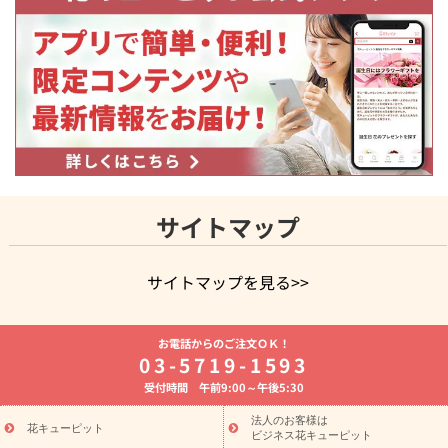
サイトマップ
サイトマップを見る>>
よく贈られる花
お祝いの花特集
誕生日フラワーギフト特集
お電話からのご注文ＯＫ！
8月の誕生花(トルコキキョウ)
開店・開業祝い
退職祝い
結
03-5719-1593
婚記念日
お供え・お悔やみ
お供え・お悔やみの花
四十九日
受付時間 午前9:00～午後5:30
法要以降に贈る花
通夜・葬儀に贈る花
胡蝶蘭・花鉢
プリザ
ーブドフラワー
季節のイベント
ひまわり ギフト・プレゼント
法人のお客様は
季節のイベント
花キューピット
特集
お盆 花（新盆・初盆）
お盆 花（新
ビジネス花キューピット