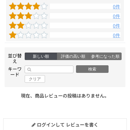
0件
0件
0件
0件
並び替
新しい順
評価の高い順
参考になった順
え
キーワ
検索
ード
クリア
現在、商品レビューの投稿はありません。
ログインして レビューを書く