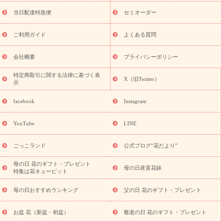
盆・初盆）
お盆 花（新盆・初盆）
お盆・お供え 花とセットギ
フト
お盆・お供え プリザーブドフラワー
ひまわり ギフト・プ
当日配達特急便
セミオーダー
レゼント特集
夏の花贈り・お中元・暑中見舞い 花のギフト特集
敬老の日におくる花ギフト・プレゼント特集
敬老の日におくる
ご利用ガイド
よくある質問
花ギフト・プレゼント特集
敬老の日 花のおすすめランキング
敬
老の日 花鉢植えのギフト・プレゼント特集
敬老の日 花とセットギ
会社概要
プライバシーポリシー
フト・プレゼント特集
敬老の日の花 全てのギフト一覧
キャン
誕生日の花を
特定商取引に関する法律に基づく表
ペーン
「きょう誕生日なんです」キャンペーン
X（旧Twitter）
示
探す
誕生日フラワーギフト
誕生日フラワーギフト特集
誕生
日フラワーギフト商品一覧
バラ
ユリ
トルコキキョウ
8月の
facebook
Instagram
誕生花(トルコキキョウ)
9月の誕生花(リンドウ)
誕生日セット
ギフト
キャンペーン
「きょう誕生日なんです」キャンペーン
YouTube
LINE
用途から探す
お祝いの花特集
当日配達特急便
お祝い商品
一覧
お祝い
開店・開業祝い
新築・引っ越し祝い
退職祝い
ごっこランド
公式ブログ“花だより”
結婚記念日
結婚祝い
出産祝い
退院祝い・快気祝い
還暦
祝い・長寿祝い
プチギフト
ペットのお祝いフラワー
お中
母の日 花のギフト・プレゼント
母の日産直花鉢
特集は花キューピット
元・暑中見舞い
敬老の日
お供え・お悔やみ
当日配達特急便
お供え
お供え・お悔やみ商品一覧
お供え・お悔やみの花
四
母の日おすすめランキング
父の日 花のギフト・プレゼント
十九日法要以降に贈る花
通夜・葬儀に贈る花
お供え お花とセッ
トギフト
お供え プリザーブドフラワー
ペットのお供えフラワー
お盆 花（新盆・初盆）
敬老の日 花のギフト・プレゼント
お盆（新盆・初盆）
その他
お祝い返し
お見舞い
お取り