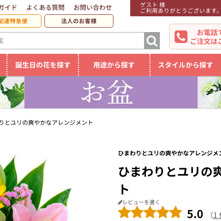
ゲスト 様
ガイド
よくある質問
お問い合わせ
ご利用ありがとうございます
配達特急便
法人のお客様
お電話
ご注文は
誕生日の花を探す
用途から探す
スタイルから探す
りとユリの爽やかなアレンジメント
ひまわりとユリの爽やかなアレンジメント
ひまわりとユリの
ト
レビューを書く
5.0
（
1