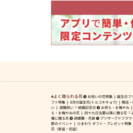
よく贈られる花
お祝いの花特集
誕生日フ
フト特集
8月の誕生花(トルコキキョウ)
開店・
い
退職祝い
結婚記念日
お供え・お悔やみ
え・お悔やみの花
四十九日法要以降に贈る花
儀に贈る花
胡蝶蘭・花鉢
プリザーブドフラワ
節のイベント
ひまわり ギフト・プレゼント特集
花（新盆・初盆）