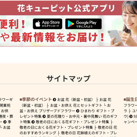
サイトマップ
季節のイベント
誕生
ラワーギ
お盆 花（新盆・初盆）
お盆 花
開業祝
（新盆・初盆）
お盆・お供え 花とセットギフト
お
フラワ
お供
盆・お供え プリザーブドフラワー
ひまわり ギフト・プ
ラ
ユ
通夜・葬
レゼント特集
夏の花贈り・お中元・暑中見舞い 花のギフ
ウ)
9
ー
季
ト特集
敬老の日におくる花ギフト・プレゼント特集
ャンペ
お盆
敬老の日におくる花ギフト・プレゼント特集
敬老の日 花
のおすすめランキング
敬老の日 花鉢植えのギフト・プレ