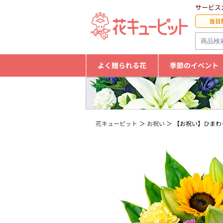
サービス
当日
よく贈られる花
季節のイベント
花キューピット
お祝い
【お祝い】ひまわ