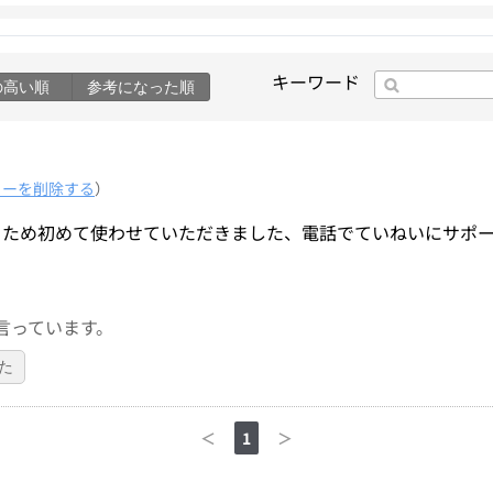
キーワード
の高い順
参考になった順
ューを削除する
）
るため初めて使わせていただきました、電話でていねいにサポ
言っています。
た
＜
1
＞