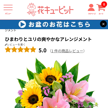
0
メニュー
マイページ
カート
×
花キューピット
お祝い
【お祝い】ひまわりとユリの爽やかなアレン
ジメント
ひまわりとユリの爽やかなアレンジメント
レビューを書く
5.0
（
1 件の商品レビュー
）