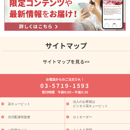
サイトマップ
サイトマップを見る>>
よく贈られる花
お祝いの花特集
誕生日フラワーギフト特集
お電話からのご注文ＯＫ！
8月の誕生花(トルコキキョウ)
開店・開業祝い
退職祝い
結
03-5719-1593
婚記念日
お供え・お悔やみ
お供え・お悔やみの花
四十九日
受付時間 午前9:00～午後5:30
法要以降に贈る花
通夜・葬儀に贈る花
胡蝶蘭・花鉢
プリザ
ーブドフラワー
季節のイベント
ひまわり ギフト・プレゼント
法人のお客様は
季節のイベント
花キューピット
特集
お盆 花（新盆・初盆）
お盆 花（新
ビジネス花キューピット
盆・初盆）
お盆 花（新盆・初盆）
お盆・お供え 花とセットギ
フト
お盆・お供え プリザーブドフラワー
ひまわり ギフト・プ
当日配達特急便
セミオーダー
レゼント特集
夏の花贈り・お中元・暑中見舞い 花のギフト特集
ご利用ガイド
よくある質問