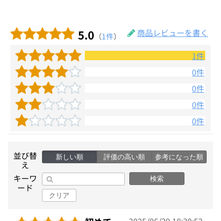
5.0
商品レビューを書く
（
1件
）
1件
0件
0件
0件
0件
並び替
新しい順
評価の高い順
参考になった順
え
キーワ
検索
ード
クリア
2025/06/29 18:30:52