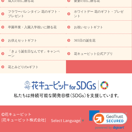
ンド花
お祝い
お供え・お悔やみ
胡蝶蘭
胡蝶蘭・花鉢
ミ
成人の日に贈る花
愛妻の日に贈る花
ディ胡蝶蘭・お祝い
ミディ胡蝶蘭・お供え
世界初の青色胡蝶蘭
フラワーバレンタイン 花のギフト・
ホワイトデー 花のギフト・プレゼ
観葉植物
観葉植物
産直多肉植物
プリザーブドフラワー
プレゼント
ント
お祝い
お供え・お悔やみ
花とセットギフト
セミオーダー
プチギフト（hanamore -ハナモア-）
花とみどりのeギフト
花
卒園卒業・入園入学祝いに贈る花
お祝いセットギフト
キューピットのeGfit
カラー
ピンク
イエローオレンジ
レッ
予算から探す
ド
お花の種類
バラ
ユリ
トルコキキョウ
お供えセットギフト
365日の誕生花
お祝い
お祝い・
3000円～
お祝い・
4000円～
お祝い・
5000円～
お祝い・
7000円～
お祝い・
10000円～
お供え・お
「きょう誕生日なんです」キャンペ
花キューピット公式アプリ
ーン
悔やみ
お供え・お悔やみ・
3000円～
お供え・お悔やみ・
5000
円～
お供え・お悔やみ・
7000円～
お供え・お悔やみ・
10000
花とみどりのeギフト
読み物
円～
注目されている記事
365日の誕生花カレンダー
開店・開業祝
いのマナー
定年退職祝いのマナー
お祝いを贈るときのマナー・
ルール
花キューピットのお祝いコラム一覧
誕生日のお花を「色
彩心理学」で選ぶ方法
結婚祝いの予算相場
出産祝いお役立ち情
報
転職祝いのマナー基礎知識
ペットのお祝いワンポイントアド
バイス
スタンド花（フラスタ）のマナー
お見舞いのマナーとル
花キューピット
ール
新築引っ越し祝いコラム
お祝い花のマナー総まとめ
職
[
花キューピット株式会社
]
Select Language
▼
場上司や先輩へ贈るお祝い花の正解は？
開店祝いの花 選び方ガイ
ド（早見表あり）