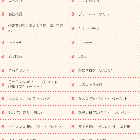
敬老の日におくる花ギフト・プレゼント特集
敬老の日におくる
花ギフト・プレゼント特集
敬老の日 花のおすすめランキング
敬
老の日 花鉢植えのギフト・プレゼント特集
敬老の日 花とセットギ
会社概要
プライバシーポリシー
フト・プレゼント特集
敬老の日の花 全てのギフト一覧
キャン
ペーン
映画『ウォーターガーディアンズ』コラボキャンペーン
特定商取引に関する法律に基づく表
X（旧Twitter）
示
誕生日の花を探す
「きょう誕生日なんです」キャンペーン
誕生日フラワーギフト
誕生日フラワーギフト特集
誕生日フラワ
facebook
Instagram
ーギフト商品一覧
バラ
ユリ
トルコキキョウ
8月の誕生花
(トルコキキョウ)
9月の誕生花(リンドウ)
誕生日セットギフト
YouTube
LINE
用途か
キャンペーン
「きょう誕生日なんです」キャンペーン
ら探す
お祝いの花特集
当日配達特急便
お祝い商品一覧
お
ごっこランド
公式ブログ“花だより”
祝い
開店・開業祝い
新築・引っ越し祝い
退職祝い
結婚記
念日
結婚祝い
出産祝い
退院祝い・快気祝い
還暦祝い・長
母の日 花のギフト・プレゼント
母の日産直花鉢
特集は花キューピット
寿祝い
プチギフト
ペットのお祝いフラワー
お中元・暑中見
舞い
敬老の日
お供え・お悔やみ
当日配達特急便 お供え
お
母の日おすすめランキング
父の日 花のギフト・プレゼント
供え・お悔やみ商品一覧
お供え・お悔やみの花
四十九日法要以
降に贈る花
通夜・葬儀に贈る花
お供え お花とセットギフト
お盆 花（新盆・初盆）
敬老の日 花のギフト・プレゼント
お供え プリザーブドフラワー
ペットのお供えフラワー
お盆（新
盆・初盆）
その他
お祝い返し
お見舞い
お取り寄せギフト
ビジネス用
ご自宅用
観葉植物
ミディ胡蝶蘭
プリザーブ
クリスマス 花のギフト・プレゼント
喪中見舞い・冬のお供えに贈る花
スタイルから探す
ドフラワー
アレンジメント
花束
スタ