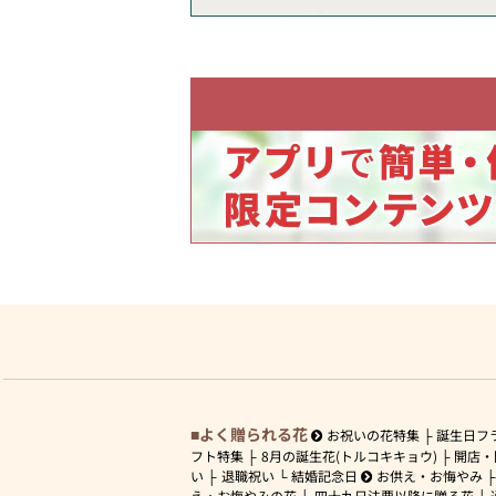
よく贈られる花
お祝いの花特集
誕生日フ
フト特集
8月の誕生花(トルコキキョウ)
開店・
い
退職祝い
結婚記念日
お供え・お悔やみ
え・お悔やみの花
四十九日法要以降に贈る花