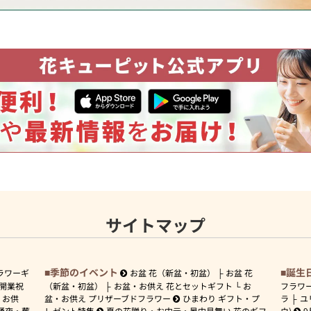
サイトマップ
季節のイベント
誕生
ラワーギ
お盆 花（新盆・初盆）
お盆 花
開業祝
（新盆・初盆）
お盆・お供え 花とセットギフト
お
フラワ
お供
盆・お供え プリザーブドフラワー
ひまわり ギフト・プ
ラ
ユ
通夜・葬
レゼント特集
夏の花贈り・お中元・暑中見舞い 花のギフ
ウ)
9