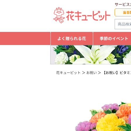
サービス
当日
よく贈られる花
季節のイベント
花キューピット
お祝い
【お祝い】ビタミ