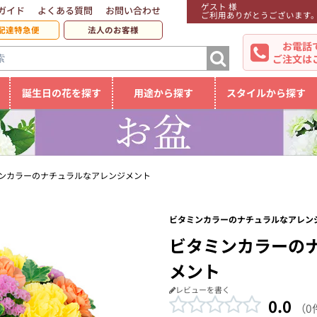
ゲスト 様
ガイド
よくある質問
お問い合わせ
ご利用ありがとうございます
配達特急便
法人のお客様
お電話
ご注文は
誕生日の花を探す
用途から探す
スタイルから探す
ンカラーのナチュラルなアレンジメント
ビタミンカラーのナチュラルなアレンジ
ビタミンカラーの
メント
レビューを書く
0.0
（0