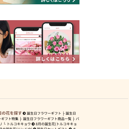
日の花を探す
誕生日フラワーギフト
誕生日
ーギフト特集
誕生日フラワーギフト商品一覧
バ
リ
トルコキキョウ
8月の誕生花(トルコキキョ
月の誕生花(リンドウ)
誕生日セットギフト
キ