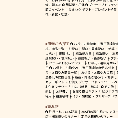
儀に贈る花
胡蝶蘭・花鉢
プリザーブドフラワ
節のイベント
ひまわり ギフト・プレゼント特集
花（新盆・初盆）
用途から探す
お祝いの花特集
当日配達特
祝い商品一覧
お祝い
開店・開業祝い
新築・
し祝い
退職祝い
結婚記念日
結婚祝い
出
退院祝い・快気祝い
還暦祝い・長寿祝い
プチ
ペットのお祝いフラワー
お中元・暑中見舞い
日
お供え・お悔やみ
当日配達特急便 お供え
え・お悔やみ商品一覧
お供え・お悔やみの花
法要以降に贈る花
通夜・葬儀に贈る花
お供え
セットギフト
お供え プリザーブドフラワー
ペ
お供えフラワー
お盆（新盆・初盆）
その他
返し
お見舞い
お取り寄せギフト
ビジネス用
宅用
観葉植物
ミディ胡蝶蘭
プリザーブドフ
読み物
注目されている記事
365日の誕生花カレンダ
店・開業祝いのマナー
定年退職祝いのマナー