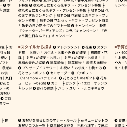
ー
季
ト特集
敬老の日におくる花ギフト・プレゼント特集
ャンペ
お盆
敬老の日におくる花ギフト・プレゼント特集
敬老の日 花
のおすすめランキング
敬老の日 花鉢植えのギフト・プレ
ゼント特集
敬老の日 花とセットギフト・プレゼント特集
敬老の日の花 全てのギフト一覧
キャンペーン
映画
『ウォーターガーディアンズ』コラボキャンペーン
「き
ょう誕生日なんです」キャンペーン
スタイルから探す
予算
急便
お
アレンジメント
花束
スタン
引っ越
ド花
お祝い
お供え・お悔やみ
胡蝶蘭
胡蝶蘭・花
い・
40
産祝い
鉢
ミディ胡蝶蘭・お祝い
ミディ胡蝶蘭・お供え
世
お祝
ギフト
界初の青色胡蝶蘭
観葉植物
観葉植物
産直多肉植物
やみ・
敬老の
プリザーブドフラワー
お祝い
お供え・お悔やみ
え・お
お供
花とセットギフト
セミオーダー
プチギフト
四十九日
（hanamore -ハナモア-）
花とみどりのeギフト
花キ
 お花と
ューピットのeGfit
カラー
ピンク
イエローオレンジ
ットの
レッド
お花の種類
バラ
ユリ
トルコキキョウ
お祝い
ご自
ラワー
ー
開
お祝いを贈るときのマナー・ルール
花キューピットの
お供
お祝いコラム一覧
誕生日のお花を「色彩心理学」で選ぶ
お供え