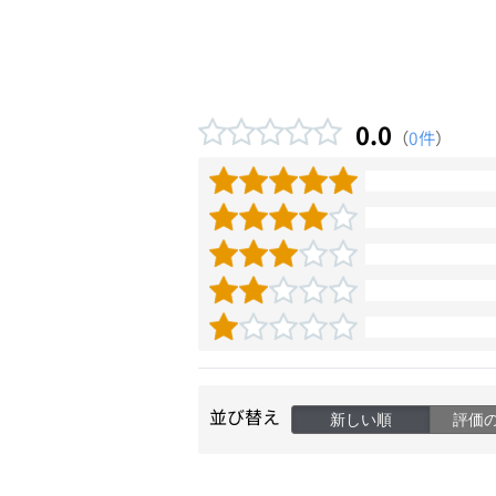
0.0
（
0件
）
並び替え
新しい順
評価