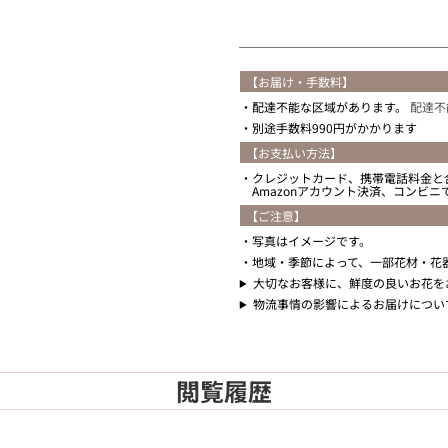
【お届け・手数料】
配達不能な区域があります。
配達不
別途手数料990円がかかります
【お支払い方法】
クレジットカード、携帯電話料金と
Amazonアカウント決済、コンビ
【ご注意】
写真はイメージです。
地域・季節によって、一部花材・花
大切なお客様に、鮮度の良いお花を
物流事情の影響によるお届けについ
閲覧履歴