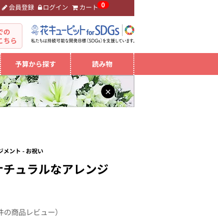
0
会員登録
ログイン
カート
。
での
こちら
予算から探す
読み物
×
メント - お祝い
ナチュラルなアレンジ
件の商品レビュー）