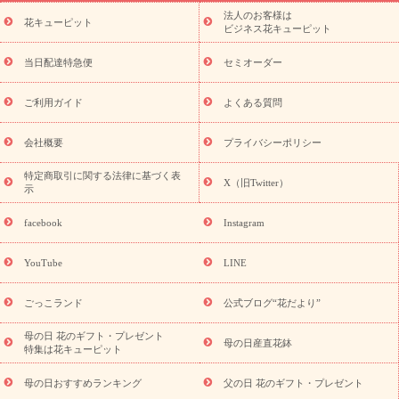
ーブドフラワー
季節のイベント
ひまわり ギフト・プレゼント
法人のお客様は
季節のイベント
花キューピット
特集
お盆 花（新盆・初盆）
お盆 花（新
ビジネス花キューピット
盆・初盆）
お盆 花（新盆・初盆）
お盆・お供え 花とセットギ
フト
お盆・お供え プリザーブドフラワー
ひまわり ギフト・プ
当日配達特急便
セミオーダー
レゼント特集
夏の花贈り・お中元・暑中見舞い 花のギフト特集
敬老の日におくる花ギフト・プレゼント特集
敬老の日におくる
ご利用ガイド
よくある質問
花ギフト・プレゼント特集
敬老の日 花のおすすめランキング
敬
老の日 花鉢植えのギフト・プレゼント特集
敬老の日 花とセットギ
会社概要
プライバシーポリシー
フト・プレゼント特集
敬老の日の花 全てのギフト一覧
キャン
誕生日の花を
特定商取引に関する法律に基づく表
ペーン
「きょう誕生日なんです」キャンペーン
X（旧Twitter）
示
探す
誕生日フラワーギフト
誕生日フラワーギフト特集
誕生
日フラワーギフト商品一覧
バラ
ユリ
トルコキキョウ
8月の
facebook
Instagram
誕生花(トルコキキョウ)
9月の誕生花(リンドウ)
誕生日セット
ギフト
キャンペーン
「きょう誕生日なんです」キャンペーン
YouTube
LINE
用途から探す
お祝いの花特集
当日配達特急便
お祝い商品
一覧
お祝い
開店・開業祝い
新築・引っ越し祝い
退職祝い
ごっこランド
公式ブログ“花だより”
結婚記念日
結婚祝い
出産祝い
退院祝い・快気祝い
還暦
祝い・長寿祝い
プチギフト
ペットのお祝いフラワー
お中
母の日 花のギフト・プレゼント
母の日産直花鉢
特集は花キューピット
元・暑中見舞い
敬老の日
お供え・お悔やみ
当日配達特急便
お供え
お供え・お悔やみ商品一覧
お供え・お悔やみの花
四
母の日おすすめランキング
父の日 花のギフト・プレゼント
十九日法要以降に贈る花
通夜・葬儀に贈る花
お供え お花とセッ