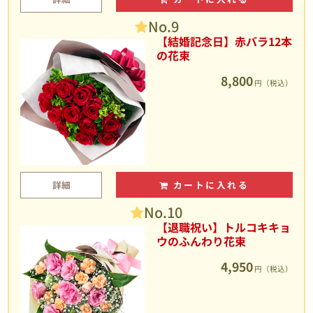
No.9
【結婚記念日】赤バラ12本
の花束
8,800
円（税込）
詳細
カートに入れる
No.10
【退職祝い】トルコキキョ
ウのふんわり花束
4,950
円（税込）