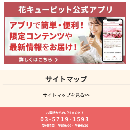
サイトマップ
サイトマップを見る>>
よく贈られる花
お祝いの花特集
誕生日フラワーギフト特集
お電話からのご注文ＯＫ！
8月の誕生花(トルコキキョウ)
開店・開業祝い
退職祝い
結
03-5719-1593
婚記念日
お供え・お悔やみ
お供え・お悔やみの花
四十九日
受付時間 午前9:00～午後5:30
法要以降に贈る花
通夜・葬儀に贈る花
胡蝶蘭・花鉢
プリザ