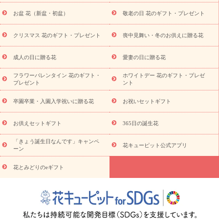
トギフト
お供え プリザーブドフラワー
ペットのお供えフラワー
お盆 花（新盆・初盆）
敬老の日 花のギフト・プレゼント
お盆（新盆・初盆）
その他
お祝い返し
お見舞い
お取り
寄せギフト
ビジネス用
ご自宅用
観葉植物
ミディ胡蝶蘭
クリスマス 花のギフト・プレゼント
喪中見舞い・冬のお供えに贈る花
スタイルから探す
プリザーブドフラワー
アレンジメント
花束
スタンド花
お祝い
お供え・お悔やみ
胡蝶蘭
胡蝶
成人の日に贈る花
愛妻の日に贈る花
蘭・花鉢
ミディ胡蝶蘭・お祝い
ミディ胡蝶蘭・お供え
世界初
の青色胡蝶蘭
観葉植物
観葉植物
産直多肉植物
プリザーブ
フラワーバレンタイン 花のギフト・
ホワイトデー 花のギフト・プレゼ
ドフラワー
お祝い
お供え・お悔やみ
花とセットギフト
セ
プレゼント
ント
ミオーダー
プチギフト（hanamore -ハナモア-）
花とみどりの
eギフト
花キューピットのeGfit
カラー
ピンク
イエローオ
卒園卒業・入園入学祝いに贈る花
お祝いセットギフト
予
レンジ
レッド
お花の種類
バラ
ユリ
トルコキキョウ
算から探す
お祝い
お祝い・
3000円～
お祝い・
4000円～
お供えセットギフト
365日の誕生花
お祝い・
5000円～
お祝い・
7000円～
お祝い・
10000円～
「きょう誕生日なんです」キャンペ
お供え・お悔やみ
お供え・お悔やみ・
3000円～
お供え・お
花キューピット公式アプリ
ーン
悔やみ・
5000円～
お供え・お悔やみ・
7000円～
お供え・お悔
読み物
やみ・
10000円～
花とみどりのeギフト
注目されている記事
365日の誕生花カレンダー
開店・開業祝
いのマナー
定年退職祝いのマナー
お祝いを贈るときのマナー・
ルール
花キューピットのお祝いコラム一覧
誕生日のお花を「色
彩心理学」で選ぶ方法
結婚祝いの予算相場
出産祝いお役立ち情
報
転職祝いのマナー基礎知識
ペットのお祝いワンポイントアド