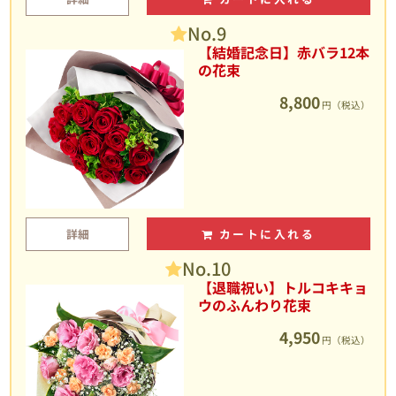
No.9
【結婚記念日】赤バラ12本
の花束
8,800
円（税込）
詳細
カートに入れる
No.10
【退職祝い】トルコキキョ
ウのふんわり花束
4,950
円（税込）