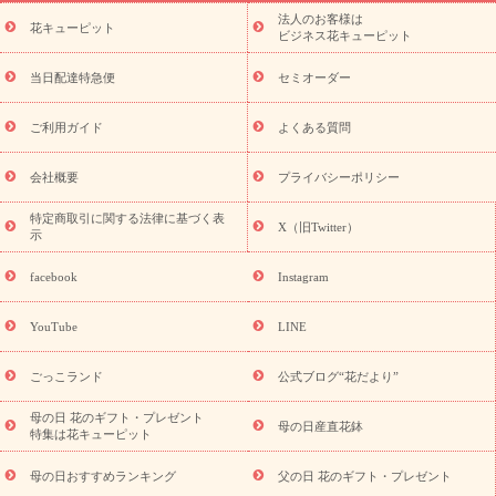
ーブドフラワー
季節のイベント
ひまわり ギフト・プレゼント
法人のお客様は
季節のイベント
花キューピット
特集
お盆 花（新盆・初盆）
お盆 花（新
ビジネス花キューピット
盆・初盆）
お盆 花（新盆・初盆）
お盆・お供え 花とセットギ
フト
お盆・お供え プリザーブドフラワー
ひまわり ギフト・プ
当日配達特急便
セミオーダー
レゼント特集
夏の花贈り・お中元・暑中見舞い 花のギフト特集
敬老の日におくる花ギフト・プレゼント特集
敬老の日におくる
ご利用ガイド
よくある質問
花ギフト・プレゼント特集
敬老の日 花のおすすめランキング
敬
老の日 花鉢植えのギフト・プレゼント特集
敬老の日 花とセットギ
会社概要
プライバシーポリシー
フト・プレゼント特集
敬老の日の花 全てのギフト一覧
キャン
ペーン
映画『ウォーターガーディアンズ』コラボキャンペーン
特定商取引に関する法律に基づく表
X（旧Twitter）
示
誕生日の花を探す
「きょう誕生日なんです」キャンペーン
誕生日フラワーギフト
誕生日フラワーギフト特集
誕生日フラワ
facebook
Instagram
ーギフト商品一覧
バラ
ユリ
トルコキキョウ
8月の誕生花
(トルコキキョウ)
9月の誕生花(リンドウ)
誕生日セットギフト
YouTube
LINE
用途か
キャンペーン
「きょう誕生日なんです」キャンペーン
ら探す
お祝いの花特集
当日配達特急便
お祝い商品一覧
お
ごっこランド
公式ブログ“花だより”
祝い
開店・開業祝い
新築・引っ越し祝い
退職祝い
結婚記
念日
結婚祝い
出産祝い
退院祝い・快気祝い
還暦祝い・長
母の日 花のギフト・プレゼント
母の日産直花鉢
特集は花キューピット
寿祝い
プチギフト
ペットのお祝いフラワー
お中元・暑中見
舞い
敬老の日
お供え・お悔やみ
お供え・お悔やみ商品一覧
母の日おすすめランキング
父の日 花のギフト・プレゼント
お供え・お悔やみの花
四十九日法要以降に贈る花
通夜・葬儀