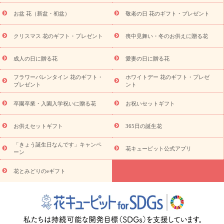
に贈る花
お供え お花とセットギフト
お供え プリザーブドフラ
お盆 花（新盆・初盆）
敬老の日 花のギフト・プレゼント
ワー
ペットのお供えフラワー
お盆（新盆・初盆）
その他
お祝い返し
お見舞い
お取り寄せギフト
ビジネス用
ご自宅
スタイル
クリスマス 花のギフト・プレゼント
喪中見舞い・冬のお供えに贈る花
用
観葉植物
ミディ胡蝶蘭
プリザーブドフラワー
から探す
アレンジメント
花束
スタンド花
お祝い
お供
成人の日に贈る花
愛妻の日に贈る花
え・お悔やみ
胡蝶蘭
胡蝶蘭・花鉢
ミディ胡蝶蘭・お祝い
ミディ胡蝶蘭・お供え
世界初の青色胡蝶蘭
観葉植物
観葉植
フラワーバレンタイン 花のギフト・
ホワイトデー 花のギフト・プレゼ
物
産直多肉植物
プリザーブドフラワー
お祝い
お供え・お
プレゼント
ント
悔やみ
花とセットギフト
セミオーダー
プチギフト
（hanamore -ハナモア-）
花とみどりのeギフト
花キューピッ
卒園卒業・入園入学祝いに贈る花
お祝いセットギフト
トのeGfit
カラー
ピンク
イエローオレンジ
レッド
お花の
予算から探す
種類
バラ
ユリ
トルコキキョウ
お祝い
お供えセットギフト
365日の誕生花
お祝い・
3000円～
お祝い・
4000円～
お祝い・
5000円～
お
「きょう誕生日なんです」キャンペ
祝い・
7000円～
お祝い・
10000円～
お供え・お悔やみ
お供
花キューピット公式アプリ
ーン
え・お悔やみ・
3000円～
お供え・お悔やみ・
5000円～
お供
読み
え・お悔やみ・
7000円～
お供え・お悔やみ・
10000円～
花とみどりのeギフト
物
注目されている記事
365日の誕生花カレンダー
開店・開業祝
いのマナー
定年退職祝いのマナー
お祝いを贈るときのマナー・
ルール
花キューピットのお祝いコラム一覧
誕生日のお花を「色
彩心理学」で選ぶ方法
結婚祝いの予算相場
出産祝いお役立ち情