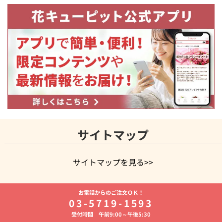
サイトマップ
サイトマップを見る>>
よく贈られる花
お祝いの花特集
誕生日フラワーギフト特集
お電話からのご注文ＯＫ！
8月の誕生花(トルコキキョウ)
開店・開業祝い
退職祝い
結
03-5719-1593
婚記念日
お供え・お悔やみ
お供え・お悔やみの花
四十九日
受付時間 午前9:00～午後5:30
法要以降に贈る花
通夜・葬儀に贈る花
胡蝶蘭・花鉢
プリザ