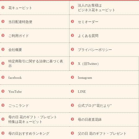
ーブドフラワー
季節のイベント
ひまわり ギフト・プレゼント
法人のお客様は
季節のイベント
花キューピット
特集
お盆 花（新盆・初盆）
お盆 花（新
ビジネス花キューピット
盆・初盆）
お盆 花（新盆・初盆）
お盆・お供え 花とセットギ
フト
お盆・お供え プリザーブドフラワー
ひまわり ギフト・プ
当日配達特急便
セミオーダー
レゼント特集
夏の花贈り・お中元・暑中見舞い 花のギフト特集
敬老の日におくる花ギフト・プレゼント特集
敬老の日におくる
ご利用ガイド
よくある質問
花ギフト・プレゼント特集
敬老の日 花のおすすめランキング
敬
老の日 花鉢植えのギフト・プレゼント特集
敬老の日 花とセットギ
会社概要
プライバシーポリシー
フト・プレゼント特集
敬老の日の花 全てのギフト一覧
キャン
ペーン
映画『ウォーターガーディアンズ』コラボキャンペーン
特定商取引に関する法律に基づく表
X（旧Twitter）
示
誕生日の花を探す
「きょう誕生日なんです」キャンペーン
誕生日フラワーギフト
誕生日フラワーギフト特集
誕生日フラワ
facebook
Instagram
ーギフト商品一覧
バラ
ユリ
トルコキキョウ
8月の誕生花
(トルコキキョウ)
9月の誕生花(リンドウ)
誕生日セットギフト
YouTube
LINE
用途か
キャンペーン
「きょう誕生日なんです」キャンペーン
ら探す
お祝いの花特集
当日配達特急便
お祝い商品一覧
お
ごっこランド
公式ブログ“花だより”
祝い
開店・開業祝い
新築・引っ越し祝い
退職祝い
結婚記
念日
結婚祝い
出産祝い
退院祝い・快気祝い
還暦祝い・長
母の日 花のギフト・プレゼント
母の日産直花鉢
特集は花キューピット
寿祝い
プチギフト
ペットのお祝いフラワー
お中元・暑中見
舞い
敬老の日
お供え・お悔やみ
当日配達特急便 お供え
お
母の日おすすめランキング
父の日 花のギフト・プレゼント
供え・お悔やみ商品一覧
お供え・お悔やみの花
四十九日法要以