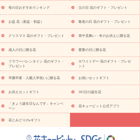
お供え
お供え・お悔やみ商品一覧
お供え・お悔やみの花
四
母の日おすすめランキング
父の日 花のギフト・プレゼント
十九日法要以降に贈る花
通夜・葬儀に贈る花
お供え お花とセッ
トギフト
お供え プリザーブドフラワー
ペットのお供えフラワー
お盆 花（新盆・初盆）
敬老の日 花のギフト・プレゼント
お盆（新盆・初盆）
その他
お祝い返し
お見舞い
お取り
寄せギフト
ビジネス用
ご自宅用
観葉植物
ミディ胡蝶蘭
クリスマス 花のギフト・プレゼント
喪中見舞い・冬のお供えに贈る花
スタイルから探す
プリザーブドフラワー
アレンジメント
花束
スタンド花
お祝い
お供え・お悔やみ
胡蝶蘭
胡蝶
成人の日に贈る花
愛妻の日に贈る花
蘭・花鉢
ミディ胡蝶蘭・お祝い
ミディ胡蝶蘭・お供え
世界初
の青色胡蝶蘭
観葉植物
観葉植物
産直多肉植物
プリザーブ
フラワーバレンタイン 花のギフト・
ホワイトデー 花のギフト・プレゼ
ドフラワー
お祝い
お供え・お悔やみ
花とセットギフト
セ
プレゼント
ント
ミオーダー
プチギフト（hanamore -ハナモア-）
花とみどりの
eギフト
花キューピットのeGfit
カラー
ピンク
イエローオ
卒園卒業・入園入学祝いに贈る花
お祝いセットギフト
予
レンジ
レッド
お花の種類
バラ
ユリ
トルコキキョウ
算から探す
お祝い
お祝い・
3000円～
お祝い・
4000円～
お供えセットギフト
365日の誕生花
お祝い・
5000円～
お祝い・
7000円～
お祝い・
10000円～
「きょう誕生日なんです」キャンペ
お供え・お悔やみ
お供え・お悔やみ・
3000円～
お供え・お
花キューピット公式アプリ
ーン
悔やみ・
5000円～
お供え・お悔やみ・
7000円～
お供え・お悔
読み物
やみ・
10000円～
花とみどりのeギフト
注目されている記事
365日の誕生花カレンダー
開店・開業祝
いのマナー
定年退職祝いのマナー
お祝いを贈るときのマナー・
ルール
花キューピットのお祝いコラム一覧
誕生日のお花を「色