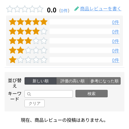
0.0
商品レビューを書く
（
0件
）
0件
0件
0件
0件
0件
並び替
新しい順
評価の高い順
参考になった順
え
キーワ
検索
ード
クリア
現在、商品レビューの投稿はありません。