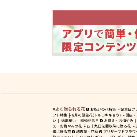
よく贈られる花
お祝いの花特集
誕生日フ
フト特集
8月の誕生花(トルコキキョウ)
開店・
い
退職祝い
結婚記念日
お供え・お悔やみ
え・お悔やみの花
四十九日法要以降に贈る花
儀に贈る花
胡蝶蘭・花鉢
プリザーブドフラワ
節のイベント
ひまわり ギフト・プレゼント特集