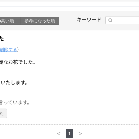
キーワード
の高い順
参考になった順
た
削除する
）
麗なお花でした。
いいたします。
言っています。
た
＜
1
＞