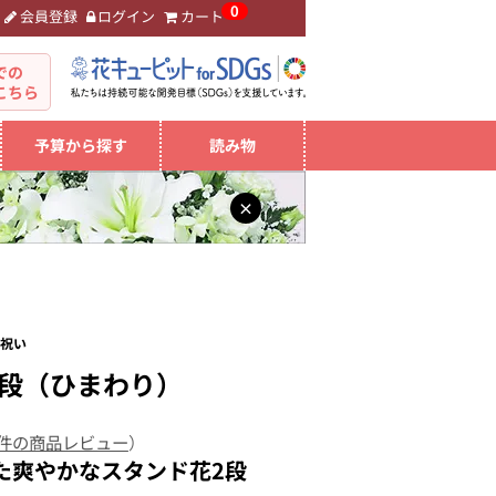
0
会員登録
ログイン
カート
。
での
こちら
予算から探す
読み物
×
お祝い
2段（ひまわり）
 件の商品レビュー
）
た爽やかなスタンド花2段