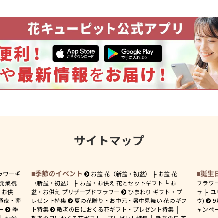
サイトマップ
季節のイベント
誕生
ラワーギ
お盆 花（新盆・初盆）
お盆 花
開業祝
（新盆・初盆）
お盆・お供え 花とセットギフト
お
フラワ
お供
盆・お供え プリザーブドフラワー
ひまわり ギフト・プ
ラ
ユ
通夜・葬
レゼント特集
夏の花贈り・お中元・暑中見舞い 花のギフ
ウ)
9
ー
季
ト特集
敬老の日におくる花ギフト・プレゼント特集
ャンペ
お盆
敬老の日におくる花ギフト・プレゼント特集
敬老の日 花