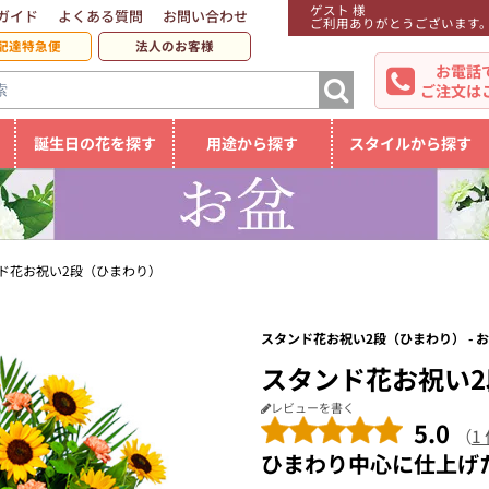
ゲスト 様
ガイド
よくある質問
お問い合わせ
ご利用ありがとうございます
配達特急便
法人のお客様
お電話
ご注文は
誕生日の花を探す
用途から探す
スタイルから探す
ド花お祝い2段（ひまわり）
スタンド花お祝い2段（ひまわり） - 
スタンド花お祝い
レビューを書く
5.0
（
1
ひまわり中心に仕上げ