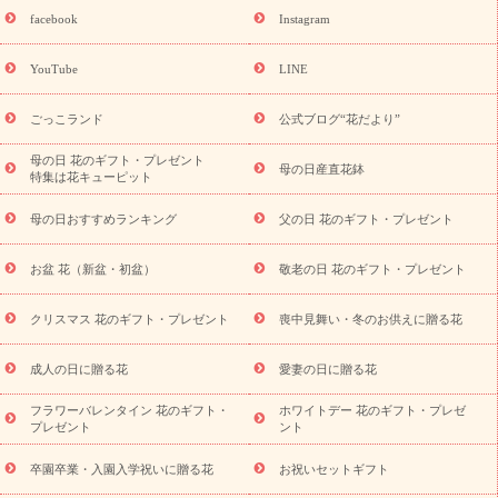
誕生日フラワーギフト
誕生日フラワーギフト特集
誕生日フラワ
facebook
Instagram
ーギフト商品一覧
バラ
ユリ
トルコキキョウ
8月の誕生花
(トルコキキョウ)
9月の誕生花(リンドウ)
誕生日セットギフト
YouTube
LINE
用途か
キャンペーン
「きょう誕生日なんです」キャンペーン
ら探す
お祝いの花特集
当日配達特急便
お祝い商品一覧
お
ごっこランド
公式ブログ“花だより”
祝い
開店・開業祝い
新築・引っ越し祝い
退職祝い
結婚記
念日
結婚祝い
出産祝い
退院祝い・快気祝い
還暦祝い・長
母の日 花のギフト・プレゼント
母の日産直花鉢
特集は花キューピット
寿祝い
プチギフト
ペットのお祝いフラワー
お中元・暑中見
舞い
敬老の日
お供え・お悔やみ
当日配達特急便 お供え
お
母の日おすすめランキング
父の日 花のギフト・プレゼント
供え・お悔やみ商品一覧
お供え・お悔やみの花
四十九日法要以
降に贈る花
通夜・葬儀に贈る花
お供え お花とセットギフト
お盆 花（新盆・初盆）
敬老の日 花のギフト・プレゼント
お供え プリザーブドフラワー
ペットのお供えフラワー
お盆（新
盆・初盆）
その他
お祝い返し
お見舞い
お取り寄せギフト
ビジネス用
ご自宅用
観葉植物
ミディ胡蝶蘭
プリザーブ
クリスマス 花のギフト・プレゼント
喪中見舞い・冬のお供えに贈る花
スタイルから探す
ドフラワー
アレンジメント
花束
スタ
ンド花
お祝い
お供え・お悔やみ
胡蝶蘭
胡蝶蘭・花鉢
ミ
成人の日に贈る花
愛妻の日に贈る花
ディ胡蝶蘭・お祝い
ミディ胡蝶蘭・お供え
世界初の青色胡蝶蘭
フラワーバレンタイン 花のギフト・
ホワイトデー 花のギフト・プレゼ
観葉植物
観葉植物
産直多肉植物
プリザーブドフラワー
プレゼント
ント
お祝い
お供え・お悔やみ
花とセットギフト
セミオーダー
プチギフト（hanamore -ハナモア-）
花とみどりのeギフト
花
卒園卒業・入園入学祝いに贈る花
お祝いセットギフト
キューピットのeGfit
カラー
ピンク
イエローオレンジ
レッ