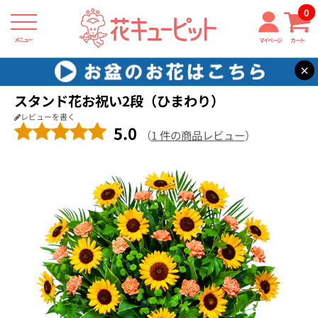
0
メニュー
マイページ
カート
×
花キューピット
お祝い
【お祝い】スタンド花お祝い2段（ひまわり）
スタンド花お祝い2段（ひまわり）
レビューを書く
5.0
（
1 件の商品レビュー
）