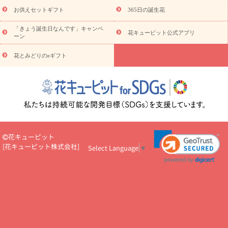
予算から探す
ド
お花の種類
バラ
ユリ
トルコキキョウ
お供えセットギフト
365日の誕生花
お祝い
お祝い・
3000円～
お祝い・
4000円～
お祝い・
5000円～
お祝い・
7000円～
お祝い・
10000円～
お供え・お
「きょう誕生日なんです」キャンペ
花キューピット公式アプリ
ーン
悔やみ
お供え・お悔やみ・
3000円～
お供え・お悔やみ・
5000
円～
お供え・お悔やみ・
7000円～
お供え・お悔やみ・
10000
花とみどりのeギフト
読み物
円～
注目されている記事
365日の誕生花カレンダー
開店・開業祝
いのマナー
定年退職祝いのマナー
お祝いを贈るときのマナー・
ルール
花キューピットのお祝いコラム一覧
誕生日のお花を「色
彩心理学」で選ぶ方法
結婚祝いの予算相場
出産祝いお役立ち情
報
転職祝いのマナー基礎知識
ペットのお祝いワンポイントアド
バイス
スタンド花（フラスタ）のマナー
お見舞いのマナーとル
花キューピット
ール
新築引っ越し祝いコラム
お祝い花のマナー総まとめ
職
[
花キューピット株式会社
]
Select Language
▼
場上司や先輩へ贈るお祝い花の正解は？
開店祝いの花 選び方ガイ
ド（早見表あり）
お供えを贈るときのマナー・ルール
花キューピットのお供え・
お悔やみ・仏花コラム一覧
花キューピットの仏花のルール・マナ
ーQ&A
ペットの供花の基礎知識とペットロスを癒す向き合い方
一周忌のマナー
四十九日の基礎知識
お盆のルール・マナー
お彼岸のルール・マナー
キリスト教のお葬式の流れ【マナー基礎
知識】
お供え花のマナー総まとめ
仏花の選び方ガイド（早見表