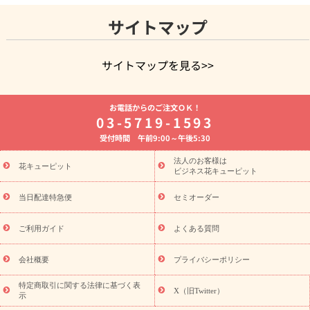
サイトマップ
サイトマップを見る>>
よく贈られる花
お祝いの花特集
誕生日フラワーギフト特集
お電話からのご注文ＯＫ！
8月の誕生花(トルコキキョウ)
開店・開業祝い
退職祝い
結
03-5719-1593
婚記念日
お供え・お悔やみ
お供え・お悔やみの花
四十九日
受付時間 午前9:00～午後5:30
法要以降に贈る花
通夜・葬儀に贈る花
胡蝶蘭・花鉢
プリザ
ーブドフラワー
季節のイベント
ひまわり ギフト・プレゼント
法人のお客様は
季節のイベント
花キューピット
特集
お盆 花（新盆・初盆）
お盆 花（新
ビジネス花キューピット
盆・初盆）
お盆 花（新盆・初盆）
お盆・お供え 花とセットギ
フト
お盆・お供え プリザーブドフラワー
ひまわり ギフト・プ
当日配達特急便
セミオーダー
レゼント特集
夏の花贈り・お中元・暑中見舞い 花のギフト特集
敬老の日におくる花ギフト・プレゼント特集
敬老の日におくる
ご利用ガイド
よくある質問
花ギフト・プレゼント特集
敬老の日 花のおすすめランキング
敬
老の日 花鉢植えのギフト・プレゼント特集
敬老の日 花とセットギ
会社概要
プライバシーポリシー
フト・プレゼント特集
敬老の日の花 全てのギフト一覧
キャン
ペーン
映画『ウォーターガーディアンズ』コラボキャンペーン
特定商取引に関する法律に基づく表
X（旧Twitter）
示
誕生日の花を探す
「きょう誕生日なんです」キャンペーン