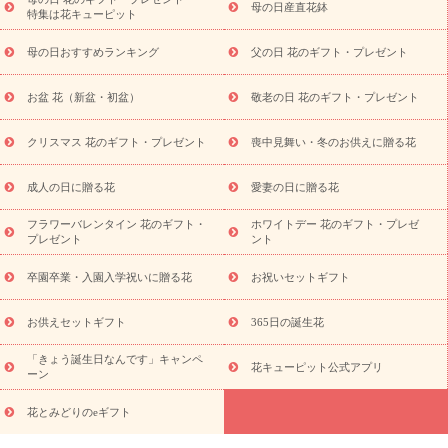
祝い・長寿祝い
プチギフト
ペットのお祝いフラワー
お中
母の日産直花鉢
特集は花キューピット
元・暑中見舞い
敬老の日
お供え・お悔やみ
当日配達特急便
お供え
お供え・お悔やみ商品一覧
お供え・お悔やみの花
四
母の日おすすめランキング
父の日 花のギフト・プレゼント
十九日法要以降に贈る花
通夜・葬儀に贈る花
お供え お花とセッ
トギフト
お供え プリザーブドフラワー
ペットのお供えフラワー
お盆 花（新盆・初盆）
敬老の日 花のギフト・プレゼント
お盆（新盆・初盆）
その他
お祝い返し
お見舞い
お取り
寄せギフト
ビジネス用
ご自宅用
観葉植物
ミディ胡蝶蘭
クリスマス 花のギフト・プレゼント
喪中見舞い・冬のお供えに贈る花
スタイルから探す
プリザーブドフラワー
アレンジメント
花束
スタンド花
お祝い
お供え・お悔やみ
胡蝶蘭
胡蝶
成人の日に贈る花
愛妻の日に贈る花
蘭・花鉢
ミディ胡蝶蘭・お祝い
ミディ胡蝶蘭・お供え
世界初
の青色胡蝶蘭
観葉植物
観葉植物
産直多肉植物
プリザーブ
フラワーバレンタイン 花のギフト・
ホワイトデー 花のギフト・プレゼ
ドフラワー
お祝い
お供え・お悔やみ
花とセットギフト
セ
プレゼント
ント
ミオーダー
プチギフト（hanamore -ハナモア-）
花とみどりの
eギフト
花キューピットのeGfit
カラー
ピンク
イエローオ
卒園卒業・入園入学祝いに贈る花
お祝いセットギフト
予
レンジ
レッド
お花の種類
バラ
ユリ
トルコキキョウ
算から探す
お祝い
お祝い・
3000円～
お祝い・
4000円～
お供えセットギフト
365日の誕生花
お祝い・
5000円～
お祝い・
7000円～
お祝い・
10000円～
「きょう誕生日なんです」キャンペ
お供え・お悔やみ
お供え・お悔やみ・
3000円～
お供え・お
花キューピット公式アプリ
ーン
悔やみ・
5000円～
お供え・お悔やみ・
7000円～
お供え・お悔
読み物
やみ・
10000円～
花とみどりのeギフト
注目されている記事
365日の誕生花カレンダー
開店・開業祝