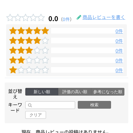
0.0
商品レビューを書く
（
0件
）
0件
0件
0件
0件
0件
並び替
新しい順
評価の高い順
参考になった順
え
キーワ
検索
ード
クリア
現在、商品レビューの投稿はありません。