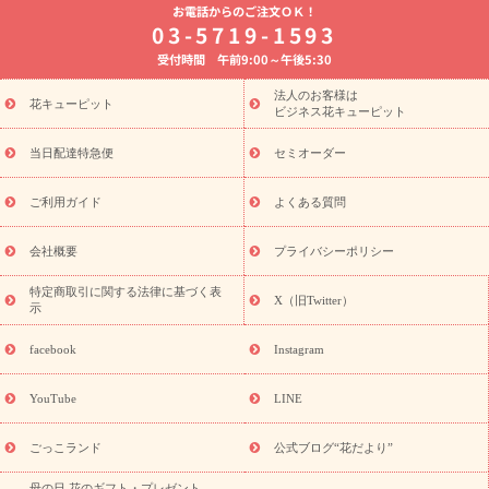
お電話からのご注文ＯＫ！
8月の誕生花(トルコキキョウ)
開店・開業祝い
退職祝い
結
03-5719-1593
婚記念日
お供え・お悔やみ
お供え・お悔やみの花
四十九日
受付時間 午前9:00～午後5:30
法要以降に贈る花
通夜・葬儀に贈る花
胡蝶蘭・花鉢
プリザ
ーブドフラワー
季節のイベント
ひまわり ギフト・プレゼント
法人のお客様は
季節のイベント
花キューピット
特集
お盆 花（新盆・初盆）
お盆 花（新
ビジネス花キューピット
盆・初盆）
お盆 花（新盆・初盆）
お盆・お供え 花とセットギ
フト
お盆・お供え プリザーブドフラワー
ひまわり ギフト・プ
当日配達特急便
セミオーダー
レゼント特集
夏の花贈り・お中元・暑中見舞い 花のギフト特集
敬老の日におくる花ギフト・プレゼント特集
敬老の日におくる
ご利用ガイド
よくある質問
花ギフト・プレゼント特集
敬老の日 花のおすすめランキング
敬
老の日 花鉢植えのギフト・プレゼント特集
敬老の日 花とセットギ
会社概要
プライバシーポリシー
フト・プレゼント特集
敬老の日の花 全てのギフト一覧
キャン
誕生日の花を
特定商取引に関する法律に基づく表
ペーン
「きょう誕生日なんです」キャンペーン
X（旧Twitter）
示
探す
誕生日フラワーギフト
誕生日フラワーギフト特集
誕生
日フラワーギフト商品一覧
バラ
ユリ
トルコキキョウ
8月の
facebook
Instagram
誕生花(トルコキキョウ)
9月の誕生花(リンドウ)
誕生日セット
ギフト
キャンペーン
「きょう誕生日なんです」キャンペーン
YouTube
LINE
用途から探す
お祝いの花特集
当日配達特急便
お祝い商品
一覧
お祝い
開店・開業祝い
新築・引っ越し祝い
退職祝い
ごっこランド
公式ブログ“花だより”
結婚記念日
結婚祝い
出産祝い
退院祝い・快気祝い
還暦
母の日 花のギフト・プレゼント