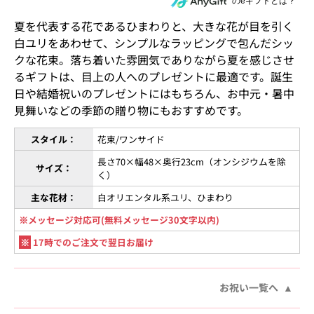
住所を知らない相手にeギフトで贈る
のeギフトとは？
夏を代表する花であるひまわりと、大きな花が目を引く
白ユリをあわせて、シンプルなラッピングで包んだシッ
クな花束。落ち着いた雰囲気でありながら夏を感じさせ
るギフトは、目上の人へのプレゼントに最適です。誕生
日や結婚祝いのプレゼントにはもちろん、お中元・暑中
見舞いなどの季節の贈り物にもおすすめです。
スタイル：
花束/ワンサイド
長さ70×幅48×奥行23cm（オンシジウムを除
サイズ：
く）
主な花材：
白オリエンタル系ユリ、ひまわり
※メッセージ対応可(無料メッセージ30文字以内)
※
17時でのご注文で翌日お届け
お祝い一覧へ