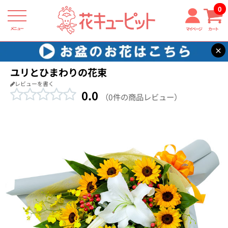
0
メニュー
マイページ
カート
×
花キューピット
お祝い
【お祝い】ユリとひまわりの花束
ユリとひまわりの花束
レビューを書く
0.0
（0件の商品レビュー）