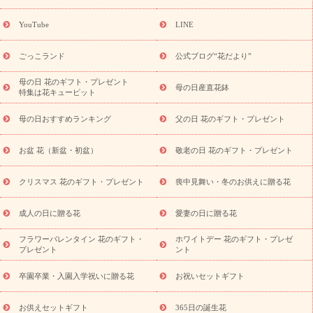
ーギフト商品一覧
バラ
ユリ
トルコキキョウ
8月の誕生花
(トルコキキョウ)
9月の誕生花(リンドウ)
誕生日セットギフト
YouTube
LINE
用途か
キャンペーン
「きょう誕生日なんです」キャンペーン
ら探す
お祝いの花特集
当日配達特急便
お祝い商品一覧
お
ごっこランド
公式ブログ“花だより”
祝い
開店・開業祝い
新築・引っ越し祝い
退職祝い
結婚記
念日
結婚祝い
出産祝い
退院祝い・快気祝い
還暦祝い・長
母の日 花のギフト・プレゼント
母の日産直花鉢
特集は花キューピット
寿祝い
プチギフト
ペットのお祝いフラワー
お中元・暑中見
舞い
敬老の日
お供え・お悔やみ
当日配達特急便 お供え
お
母の日おすすめランキング
父の日 花のギフト・プレゼント
供え・お悔やみ商品一覧
お供え・お悔やみの花
四十九日法要以
降に贈る花
通夜・葬儀に贈る花
お供え お花とセットギフト
お盆 花（新盆・初盆）
敬老の日 花のギフト・プレゼント
お供え プリザーブドフラワー
ペットのお供えフラワー
お盆（新
盆・初盆）
その他
お祝い返し
お見舞い
お取り寄せギフト
ビジネス用
ご自宅用
観葉植物
ミディ胡蝶蘭
プリザーブ
クリスマス 花のギフト・プレゼント
喪中見舞い・冬のお供えに贈る花
スタイルから探す
ドフラワー
アレンジメント
花束
スタ
ンド花
お祝い
お供え・お悔やみ
胡蝶蘭
胡蝶蘭・花鉢
ミ
成人の日に贈る花
愛妻の日に贈る花
ディ胡蝶蘭・お祝い
ミディ胡蝶蘭・お供え
世界初の青色胡蝶蘭
フラワーバレンタイン 花のギフト・
ホワイトデー 花のギフト・プレゼ
観葉植物
観葉植物
産直多肉植物
プリザーブドフラワー
プレゼント
ント
お祝い
お供え・お悔やみ
花とセットギフト
セミオーダー
プチギフト（hanamore -ハナモア-）
花とみどりのeギフト
花
卒園卒業・入園入学祝いに贈る花
お祝いセットギフト
キューピットのeGfit
カラー
ピンク
イエローオレンジ
レッ
予算から探す
ド
お花の種類
バラ
ユリ
トルコキキョウ
お供えセットギフト
365日の誕生花