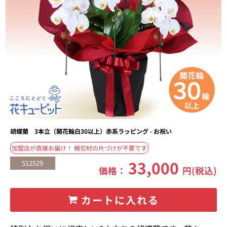
胡蝶蘭 3本立（開花輪白30以上）赤系ラッピング - お祝い
加盟店が直接お届け！ 梱包材の片づけが不要です
33,000
512529
価格：
円(税込)
カートに入れる