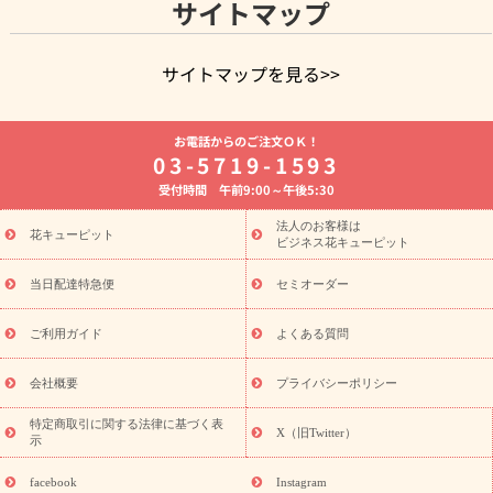
サイトマップ
サイトマップを見る>>
よく贈られる花
お祝いの花特集
誕生日フラワーギフト特集
お電話からのご注文ＯＫ！
8月の誕生花(トルコキキョウ)
開店・開業祝い
退職祝い
結
03-5719-1593
婚記念日
お供え・お悔やみ
お供え・お悔やみの花
四十九日
受付時間 午前9:00～午後5:30
法要以降に贈る花
通夜・葬儀に贈る花
胡蝶蘭・花鉢
プリザ
ーブドフラワー
季節のイベント
ひまわり ギフト・プレゼント
法人のお客様は
季節のイベント
花キューピット
特集
お盆 花（新盆・初盆）
お盆 花（新
ビジネス花キューピット
盆・初盆）
お盆 花（新盆・初盆）
お盆・お供え 花とセットギ
フト
お盆・お供え プリザーブドフラワー
ひまわり ギフト・プ
当日配達特急便
セミオーダー
レゼント特集
夏の花贈り・お中元・暑中見舞い 花のギフト特集
敬老の日におくる花ギフト・プレゼント特集
敬老の日におくる
ご利用ガイド
よくある質問
花ギフト・プレゼント特集
敬老の日 花のおすすめランキング
敬
老の日 花鉢植えのギフト・プレゼント特集
敬老の日 花とセットギ
会社概要
プライバシーポリシー
フト・プレゼント特集
敬老の日の花 全てのギフト一覧
キャン
ペーン
映画『ウォーターガーディアンズ』コラボキャンペーン
特定商取引に関する法律に基づく表
X（旧Twitter）
示
誕生日の花を探す
「きょう誕生日なんです」キャンペーン
誕生日フラワーギフト
誕生日フラワーギフト特集
誕生日フラワ
facebook
Instagram