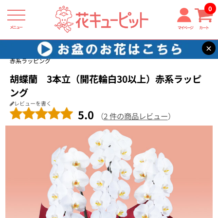
0
メニュー
マイページ
カート
×
花キューピット
お祝い
【お祝い】胡蝶蘭 3本立（開花輪白30以上）
赤系ラッピング
胡蝶蘭 3本立（開花輪白30以上）赤系ラッピ
ング
レビューを書く
5.0
（
2 件の商品レビュー
）