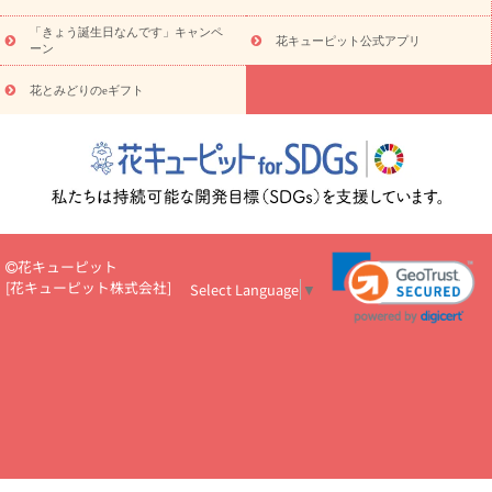
お祝い
お祝い・
3000円～
お祝い・
4000円～
お祝い・
5000円～
お祝い・
7000円～
お祝い・
10000円～
お供え・お
「きょう誕生日なんです」キャンペ
花キューピット公式アプリ
ーン
悔やみ
お供え・お悔やみ・
3000円～
お供え・お悔やみ・
5000
円～
お供え・お悔やみ・
7000円～
お供え・お悔やみ・
10000
花とみどりのeギフト
読み物
円～
注目されている記事
365日の誕生花カレンダー
開店・開業祝
いのマナー
定年退職祝いのマナー
お祝いを贈るときのマナー・
ルール
花キューピットのお祝いコラム一覧
誕生日のお花を「色
彩心理学」で選ぶ方法
結婚祝いの予算相場
出産祝いお役立ち情
報
転職祝いのマナー基礎知識
ペットのお祝いワンポイントアド
バイス
スタンド花（フラスタ）のマナー
お見舞いのマナーとル
花キューピット
ール
新築引っ越し祝いコラム
お祝い花のマナー総まとめ
職
[
花キューピット株式会社
]
Select Language
▼
場上司や先輩へ贈るお祝い花の正解は？
開店祝いの花 選び方ガイ
ド（早見表あり）
お供えを贈るときのマナー・ルール
花キューピットのお供え・
お悔やみ・仏花コラム一覧
花キューピットの仏花のルール・マナ
ーQ&A
ペットの供花の基礎知識とペットロスを癒す向き合い方
一周忌のマナー
四十九日の基礎知識
お盆のルール・マナー
お彼岸のルール・マナー
キリスト教のお葬式の流れ【マナー基礎
知識】
お供え花のマナー総まとめ
仏花の選び方ガイド（早見表
あり)
花キューピット×専門家
CO2排出量削減 / SDGsを考える