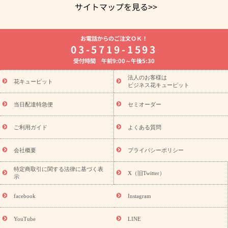
サイトマップを見る>>
よく贈られる花
お祝いの花特集
誕生日フラワーギフト特集
お電話からのご注文ＯＫ！
8月の誕生花(トルコキキョウ)
開店・開業祝い
退職祝い
結
03-5719-1593
婚記念日
お供え・お悔やみ
お供え・お悔やみの花
四十九日
受付時間 午前9:00～午後5:30
法要以降に贈る花
通夜・葬儀に贈る花
胡蝶蘭・花鉢
プリザ
ーブドフラワー
季節のイベント
ひまわり ギフト・プレゼント
法人のお客様は
季節のイベント
花キューピット
特集
お盆 花（新盆・初盆）
お盆 花（新
ビジネス花キューピット
盆・初盆）
お盆 花（新盆・初盆）
お盆・お供え 花とセットギ
フト
お盆・お供え プリザーブドフラワー
ひまわり ギフト・プ
当日配達特急便
セミオーダー
レゼント特集
夏の花贈り・お中元・暑中見舞い 花のギフト特集
敬老の日におくる花ギフト・プレゼント特集
敬老の日におくる
ご利用ガイド
よくある質問
花ギフト・プレゼント特集
敬老の日 花のおすすめランキング
敬
老の日 花鉢植えのギフト・プレゼント特集
敬老の日 花とセットギ
会社概要
プライバシーポリシー
フト・プレゼント特集
敬老の日の花 全てのギフト一覧
キャン
ペーン
映画『ウォーターガーディアンズ』コラボキャンペーン
特定商取引に関する法律に基づく表
X（旧Twitter）
示
誕生日の花を探す
「きょう誕生日なんです」キャンペーン
誕生日フラワーギフト
誕生日フラワーギフト特集
誕生日フラワ
facebook
Instagram
ーギフト商品一覧
バラ
ユリ
トルコキキョウ
8月の誕生花
(トルコキキョウ)
9月の誕生花(リンドウ)
誕生日セットギフト
YouTube
LINE
用途か
キャンペーン
「きょう誕生日なんです」キャンペーン