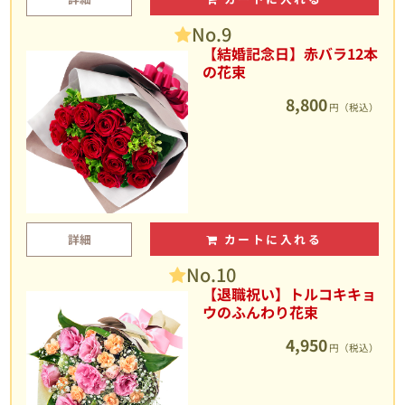
No.9
【結婚記念日】赤バラ12本
の花束
8,800
円（税込）
詳細
カートに入れる
No.10
【退職祝い】トルコキキョ
ウのふんわり花束
4,950
円（税込）