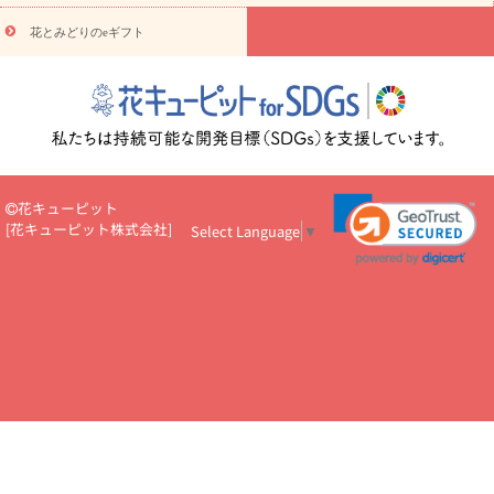
円～
お供え・お悔やみ・
7000円～
お供え・お悔やみ・
10000
花とみどりのeギフト
読み物
円～
注目されている記事
365日の誕生花カレンダー
開店・開業祝
いのマナー
定年退職祝いのマナー
お祝いを贈るときのマナー・
ルール
花キューピットのお祝いコラム一覧
誕生日のお花を「色
彩心理学」で選ぶ方法
結婚祝いの予算相場
出産祝いお役立ち情
報
転職祝いのマナー基礎知識
ペットのお祝いワンポイントアド
バイス
スタンド花（フラスタ）のマナー
お見舞いのマナーとル
花キューピット
ール
新築引っ越し祝いコラム
お祝い花のマナー総まとめ
職
[
花キューピット株式会社
]
Select Language
▼
場上司や先輩へ贈るお祝い花の正解は？
開店祝いの花 選び方ガイ
ド（早見表あり）
お供えを贈るときのマナー・ルール
花キューピットのお供え・
お悔やみ・仏花コラム一覧
花キューピットの仏花のルール・マナ
ーQ&A
ペットの供花の基礎知識とペットロスを癒す向き合い方
一周忌のマナー
四十九日の基礎知識
お盆のルール・マナー
お彼岸のルール・マナー
キリスト教のお葬式の流れ【マナー基礎
知識】
お供え花のマナー総まとめ
仏花の選び方ガイド（早見表
あり)
花キューピット×専門家
CO2排出量削減 / SDGsを考える
プロ直伝10のテクニック
花美人5人の「花のある暮らし」
美
しい“花とお祝い”の世界
花贈りをもっと楽しみたい
男性は花を
もらってうれしい？アンケート
テレワークにおすすめの観葉植