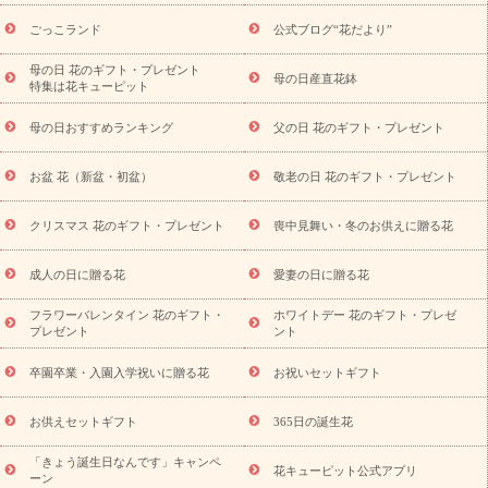
ら探す
お祝いの花特集
当日配達特急便
お祝い商品一覧
お
ごっこランド
公式ブログ“花だより”
祝い
開店・開業祝い
新築・引っ越し祝い
退職祝い
結婚記
念日
結婚祝い
出産祝い
退院祝い・快気祝い
還暦祝い・長
母の日 花のギフト・プレゼント
母の日産直花鉢
特集は花キューピット
寿祝い
プチギフト
ペットのお祝いフラワー
お中元・暑中見
舞い
敬老の日
お供え・お悔やみ
当日配達特急便 お供え
お
母の日おすすめランキング
父の日 花のギフト・プレゼント
供え・お悔やみ商品一覧
お供え・お悔やみの花
四十九日法要以
降に贈る花
通夜・葬儀に贈る花
お供え お花とセットギフト
お盆 花（新盆・初盆）
敬老の日 花のギフト・プレゼント
お供え プリザーブドフラワー
ペットのお供えフラワー
お盆（新
盆・初盆）
その他
お祝い返し
お見舞い
お取り寄せギフト
ビジネス用
ご自宅用
観葉植物
ミディ胡蝶蘭
プリザーブ
クリスマス 花のギフト・プレゼント
喪中見舞い・冬のお供えに贈る花
スタイルから探す
ドフラワー
アレンジメント
花束
スタ
ンド花
お祝い
お供え・お悔やみ
胡蝶蘭
胡蝶蘭・花鉢
ミ
成人の日に贈る花
愛妻の日に贈る花
ディ胡蝶蘭・お祝い
ミディ胡蝶蘭・お供え
世界初の青色胡蝶蘭
フラワーバレンタイン 花のギフト・
ホワイトデー 花のギフト・プレゼ
観葉植物
観葉植物
産直多肉植物
プリザーブドフラワー
プレゼント
ント
お祝い
お供え・お悔やみ
花とセットギフト
セミオーダー
プチギフト（hanamore -ハナモア-）
花とみどりのeギフト
花
卒園卒業・入園入学祝いに贈る花
お祝いセットギフト
キューピットのeGfit
カラー
ピンク
イエローオレンジ
レッ
予算から探す
ド
お花の種類
バラ
ユリ
トルコキキョウ
お供えセットギフト
365日の誕生花
お祝い
お祝い・
3000円～
お祝い・
4000円～
お祝い・
5000円～
お祝い・
7000円～
お祝い・
10000円～
お供え・お
「きょう誕生日なんです」キャンペ
花キューピット公式アプリ
ーン
悔やみ
お供え・お悔やみ・
3000円～
お供え・お悔やみ・
5000