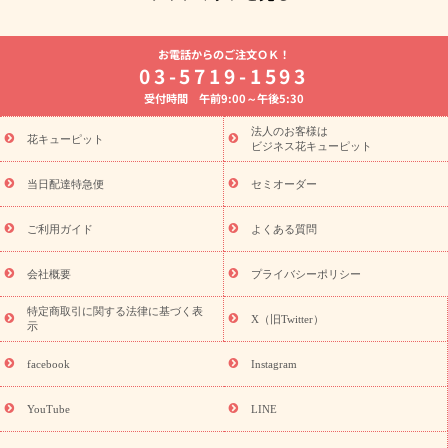
よく贈られる花
お祝いの花特集
誕生日フラワーギフト特集
お電話からのご注文ＯＫ！
8月の誕生花(トルコキキョウ)
開店・開業祝い
退職祝い
結
03-5719-1593
婚記念日
お供え・お悔やみ
お供え・お悔やみの花
四十九日
受付時間 午前9:00～午後5:30
法要以降に贈る花
通夜・葬儀に贈る花
胡蝶蘭・花鉢
プリザ
ーブドフラワー
季節のイベント
ひまわり ギフト・プレゼント
法人のお客様は
季節のイベント
花キューピット
特集
お盆 花（新盆・初盆）
お盆 花（新
ビジネス花キューピット
盆・初盆）
お盆 花（新盆・初盆）
お盆・お供え 花とセットギ
フト
お盆・お供え プリザーブドフラワー
ひまわり ギフト・プ
当日配達特急便
セミオーダー
レゼント特集
夏の花贈り・お中元・暑中見舞い 花のギフト特集
敬老の日におくる花ギフト・プレゼント特集
敬老の日におくる
ご利用ガイド
よくある質問
花ギフト・プレゼント特集
敬老の日 花のおすすめランキング
敬
老の日 花鉢植えのギフト・プレゼント特集
敬老の日 花とセットギ
会社概要
プライバシーポリシー
フト・プレゼント特集
敬老の日の花 全てのギフト一覧
キャン
誕生日の花を
特定商取引に関する法律に基づく表
ペーン
「きょう誕生日なんです」キャンペーン
X（旧Twitter）
示
探す
誕生日フラワーギフト
誕生日フラワーギフト特集
誕生
日フラワーギフト商品一覧
バラ
ユリ
トルコキキョウ
8月の
facebook
Instagram
誕生花(トルコキキョウ)
9月の誕生花(リンドウ)
誕生日セット
ギフト
キャンペーン
「きょう誕生日なんです」キャンペーン
YouTube
LINE
用途から探す
お祝いの花特集
当日配達特急便
お祝い商品