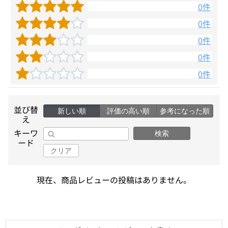
0件
0件
0件
0件
0件
並び替
新しい順
評価の高い順
参考になった順
え
キーワ
検索
ード
クリア
現在、商品レビューの投稿はありません。