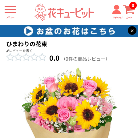
0
メニュー
マイページ
カート
×
花キューピット
結婚記念日
【結婚記念日】ひまわりの花束
ひまわりの花束
レビューを書く
0.0
（0件の商品レビュー）