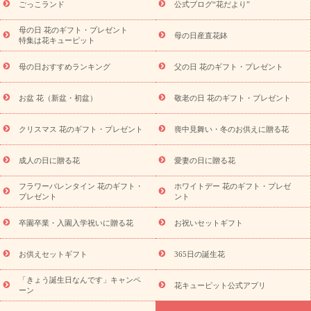
一覧
お祝い
開店・開業祝い
新築・引っ越し祝い
退職祝い
ごっこランド
公式ブログ“花だより”
結婚記念日
結婚祝い
出産祝い
退院祝い・快気祝い
還暦
祝い・長寿祝い
プチギフト
ペットのお祝いフラワー
お中
母の日 花のギフト・プレゼント
母の日産直花鉢
特集は花キューピット
元・暑中見舞い
敬老の日
お供え・お悔やみ
当日配達特急便
お供え
お供え・お悔やみ商品一覧
お供え・お悔やみの花
四
母の日おすすめランキング
父の日 花のギフト・プレゼント
十九日法要以降に贈る花
通夜・葬儀に贈る花
お供え お花とセッ
トギフト
お供え プリザーブドフラワー
ペットのお供えフラワー
お盆 花（新盆・初盆）
敬老の日 花のギフト・プレゼント
お盆（新盆・初盆）
その他
お祝い返し
お見舞い
お取り
寄せギフト
ビジネス用
ご自宅用
観葉植物
ミディ胡蝶蘭
クリスマス 花のギフト・プレゼント
喪中見舞い・冬のお供えに贈る花
スタイルから探す
プリザーブドフラワー
アレンジメント
花束
スタンド花
お祝い
お供え・お悔やみ
胡蝶蘭
胡蝶
成人の日に贈る花
愛妻の日に贈る花
蘭・花鉢
ミディ胡蝶蘭・お祝い
ミディ胡蝶蘭・お供え
世界初
の青色胡蝶蘭
観葉植物
観葉植物
産直多肉植物
プリザーブ
フラワーバレンタイン 花のギフト・
ホワイトデー 花のギフト・プレゼ
ドフラワー
お祝い
お供え・お悔やみ
花とセットギフト
セ
プレゼント
ント
ミオーダー
プチギフト（hanamore -ハナモア-）
花とみどりの
eギフト
花キューピットのeGfit
カラー
ピンク
イエローオ
卒園卒業・入園入学祝いに贈る花
お祝いセットギフト
予
レンジ
レッド
お花の種類
バラ
ユリ
トルコキキョウ
算から探す
お祝い
お祝い・
3000円～
お祝い・
4000円～
お供えセットギフト
365日の誕生花
お祝い・
5000円～
お祝い・
7000円～
お祝い・
10000円～
「きょう誕生日なんです」キャンペ
お供え・お悔やみ
お供え・お悔やみ・
3000円～
お供え・お
花キューピット公式アプリ
ーン
悔やみ・
5000円～
お供え・お悔やみ・
7000円～
お供え・お悔