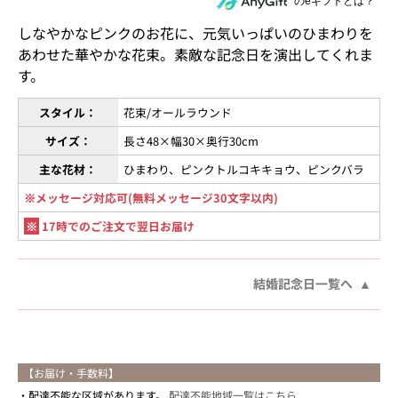
住所を知らない相手にeギフトで贈る
のeギフトとは？
しなやかなピンクのお花に、元気いっぱいのひまわりを
あわせた華やかな花束。素敵な記念日を演出してくれま
す。
スタイル：
花束/オールラウンド
サイズ：
長さ48×幅30×奥行30cm
主な花材：
ひまわり、ピンクトルコキキョウ、ピンクバラ
※メッセージ対応可(無料メッセージ30文字以内)
※
17時でのご注文で翌日お届け
結婚記念日一覧へ
【お届け・手数料】
配達不能な区域があります。
配達不能地域一覧はこちら