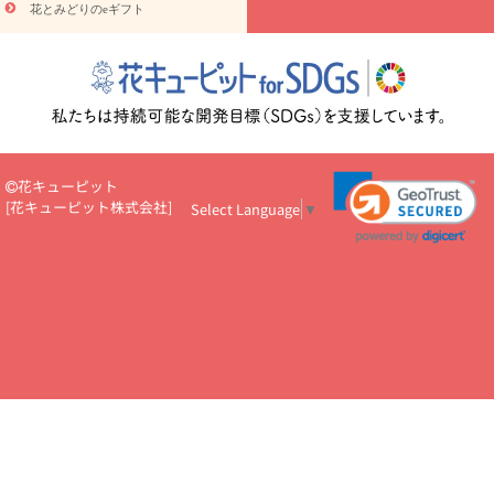
読み物
やみ・
10000円～
花とみどりのeギフト
注目されている記事
365日の誕生花カレンダー
開店・開業祝
いのマナー
定年退職祝いのマナー
お祝いを贈るときのマナー・
ルール
花キューピットのお祝いコラム一覧
誕生日のお花を「色
彩心理学」で選ぶ方法
結婚祝いの予算相場
出産祝いお役立ち情
報
転職祝いのマナー基礎知識
ペットのお祝いワンポイントアド
バイス
スタンド花（フラスタ）のマナー
お見舞いのマナーとル
ール
新築引っ越し祝いコラム
お祝い花のマナー総まとめ
職
花キューピット
場上司や先輩へ贈るお祝い花の正解は？
開店祝いの花 選び方ガイ
[
花キューピット株式会社
]
Select Language
▼
ド（早見表あり）
お供えを贈るときのマナー・ルール
花キューピットのお供え・
お悔やみ・仏花コラム一覧
花キューピットの仏花のルール・マナ
ーQ&A
ペットの供花の基礎知識とペットロスを癒す向き合い方
一周忌のマナー
四十九日の基礎知識
お盆のルール・マナー
お彼岸のルール・マナー
キリスト教のお葬式の流れ【マナー基礎
知識】
お供え花のマナー総まとめ
仏花の選び方ガイド（早見表
あり)
花キューピット×専門家
CO2排出量削減 / SDGsを考える
プロ直伝10のテクニック
花美人5人の「花のある暮らし」
美
しい“花とお祝い”の世界
花贈りをもっと楽しみたい
男性は花を
もらってうれしい？アンケート
テレワークにおすすめの観葉植
物・花
室内でお花の写真を撮るポイントを紹介
フラワーアレン