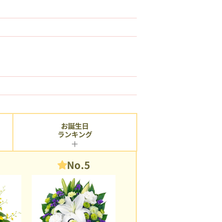
お誕生日
ランキング
No.5