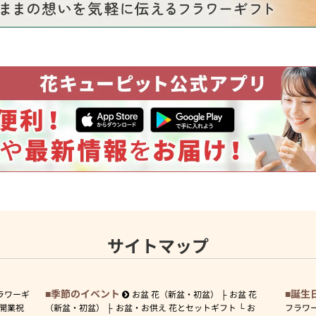
サイトマップ
季節のイベント
誕生
ラワーギ
お盆 花（新盆・初盆）
お盆 花
開業祝
（新盆・初盆）
お盆・お供え 花とセットギフト
お
フラワ