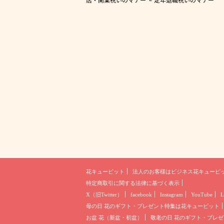
花キューピット
法人のお客様は
ビジネス花キューピ
特定商取引に関する法律に基づく表示
X（旧Twitter）
facebook
Instagram
YouTube
L
母の日 花のギフト・プレゼント
特集は花キューピット
お盆 花（新盆・初盆）
敬老の日 花のギフト・プレゼ