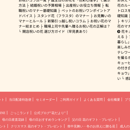
方法
結婚祝いの予算相場
出産祝いお役立ち情報
転
花のルー
職祝いのマナー基礎知識
ペットのお祝いワンポイントア
トロス
ドバイス
スタンド花（フラスタ）のマナー
お見舞いの
礎知識
マナーとルール
新築引っ越し祝いコラム
お祝い花のマ
キリ
ナー総まとめ
職場上司や先輩へ贈るお祝い花の正解は？
花のマ
開店祝いの花 選び方ガイド（早見表あり）
花キ
える
暮らし
楽しみ
テレワ
を撮る
キュー
の付き
キョウ
い
感
ット
当日配達特急便
セミオーダー
ご利用ガイド
よくある質問
会社概要
プ
INE
ごっこランド
公式ブログ“花だより”
母の日産直花鉢
母の日おすすめランキング
父の日 花のギフト・プレゼント
ント
クリスマス 花のギフト・プレゼント
喪中見舞い・冬のお供えに贈る花
成人の