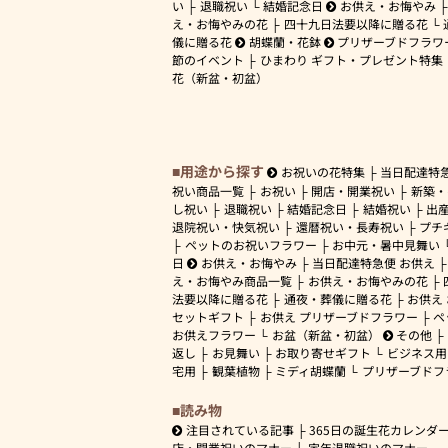
い
退職祝い
結婚記念日
お供え・お悔やみ
え・お悔やみの花
四十九日法要以降に贈る花
儀に贈る花
胡蝶蘭・花鉢
プリザーブドフラワ
節のイベント
ひまわり ギフト・プレゼント特集
花（新盆・初盆）
用途から探す
お祝いの花特集
当日配達特
祝い商品一覧
お祝い
開店・開業祝い
新築・
し祝い
退職祝い
結婚記念日
結婚祝い
出
退院祝い・快気祝い
還暦祝い・長寿祝い
プチ
ペットのお祝いフラワー
お中元・暑中見舞い
日
お供え・お悔やみ
当日配達特急便 お供え
え・お悔やみ商品一覧
お供え・お悔やみの花
法要以降に贈る花
通夜・葬儀に贈る花
お供え
セットギフト
お供え プリザーブドフラワー
ペ
お供えフラワー
お盆（新盆・初盆）
その他
返し
お見舞い
お取り寄せギフト
ビジネス用
宅用
観葉植物
ミディ胡蝶蘭
プリザーブドフ
読み物
注目されている記事
365日の誕生花カレンダ
店・開業祝いのマナー
定年退職祝いのマナー