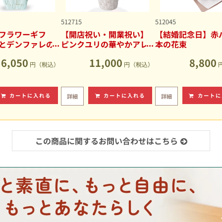
512715
512045
フラワーギフ
【開店祝い・開業祝い】
【結婚記念日】赤バ
とデンファレの
ピンクユリの華やかアレ
本の花束
アレンジメント
ンジメント
6,050
11,000
8,800
円（税込）
円（税込）
カートに入れる
カートに入れる
カートに
詳細
詳細
この商品に関するお問い合わせはこちら