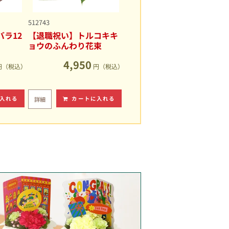
512743
ラ12
【退職祝い】トルコキキ
ョウのふんわり花束
4,950
円（税込）
円（税込）
入れる
カートに入れる
詳細