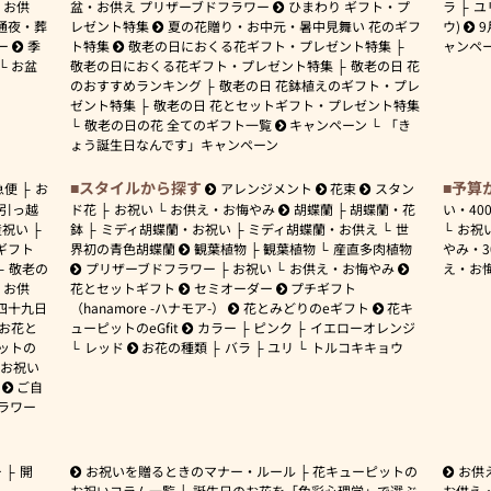
お供
盆・お供え プリザーブドフラワー
ひまわり ギフト・プ
ラ
ユ
通夜・葬
レゼント特集
夏の花贈り・お中元・暑中見舞い 花のギフ
ウ)
9
ー
季
ト特集
敬老の日におくる花ギフト・プレゼント特集
ャンペ
お盆
敬老の日におくる花ギフト・プレゼント特集
敬老の日 花
のおすすめランキング
敬老の日 花鉢植えのギフト・プレ
ゼント特集
敬老の日 花とセットギフト・プレゼント特集
敬老の日の花 全てのギフト一覧
キャンペーン
「き
ょう誕生日なんです」キャンペーン
スタイルから探す
予算
急便
お
アレンジメント
花束
スタン
引っ越
ド花
お祝い
お供え・お悔やみ
胡蝶蘭
胡蝶蘭・花
い・
40
産祝い
鉢
ミディ胡蝶蘭・お祝い
ミディ胡蝶蘭・お供え
世
お祝
ギフト
界初の青色胡蝶蘭
観葉植物
観葉植物
産直多肉植物
やみ・
敬老の
プリザーブドフラワー
お祝い
お供え・お悔やみ
え・お
お供
花とセットギフト
セミオーダー
プチギフト
四十九日
（hanamore -ハナモア-）
花とみどりのeギフト
花キ
 お花と
ューピットのeGfit
カラー
ピンク
イエローオレンジ
ットの
レッド
お花の種類
バラ
ユリ
トルコキキョウ
お祝い
ご自
ラワー
ー
開
お祝いを贈るときのマナー・ルール
花キューピットの
お供
お祝いコラム一覧
誕生日のお花を「色彩心理学」で選ぶ
お供え