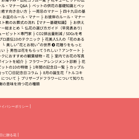
ル・マナーQ&A
ペットの供花の基礎知識とペッ
を癒す向き合い方
一周忌のマナー
四十九日の基
お盆のルール・マナー
お彼岸のルール・マナー
スト教のお葬式の流れ【マナー基礎知識】
お供え
ナー総まとめ
仏花の選び方ガイド（早見表あり)
ューピット×専門家
CO2排出量削減 / SDGsを考
プロ直伝10のテクニック
花美人5人の「花のある
」
美しい“花とお祝い”の世界
花贈りをもっと
たい
男性は花をもらってうれしい？アンケート
ークにおすすめの観葉植物・花
室内でお花の写真
ポイントを紹介
フラワーアレンジメント診断
花
ピットの10の特徴
1年間の記念日一覧
カップル
合って〇日記念日コラム
8月の誕生花「トルコキ
」について
プリザーブドフラワーについて知りた
謝の意味を持つ花の種類
ライバシーポリシー
日に贈る花