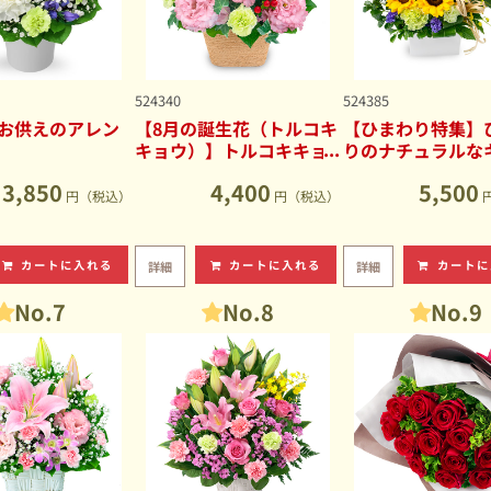
524340
524385
お供えのアレン
【8月の誕生花（トルコキ
【ひまわり特集】
キョウ）】トルコキキョ
りのナチュラルな
ウのナチュラルなアレン
ブアレンジメント
3,850
4,400
5,500
ジメント
円（税込）
円（税込）
カートに入れる
カートに入れる
カートに
詳細
詳細
No.7
No.8
No.9