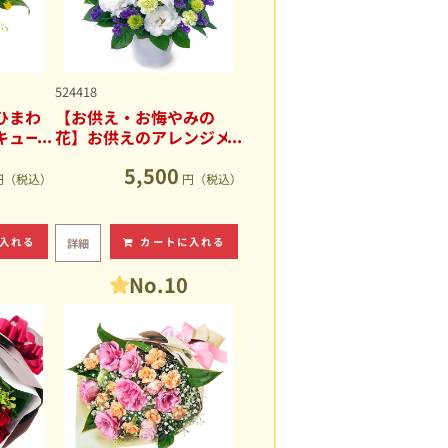
524418
ひまわ
【お供え・お悔やみの
キュー
花】お供えのアレンジメ
ント
5,500
円（税込）
円（税込）
入れる
カートに入れる
詳細
No.10