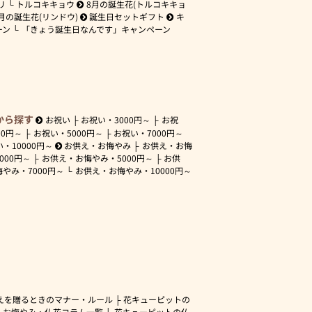
リ
トルコキキョウ
8月の誕生花(トルコキキョ
月の誕生花(リンドウ)
誕生日セットギフト
キ
ーン
「きょう誕生日なんです」キャンペーン
から探す
お祝い
お祝い・
3000円～
お祝
00円～
お祝い・
5000円～
お祝い・
7000円～
い・
10000円～
お供え・お悔やみ
お供え・お悔
3000円～
お供え・お悔やみ・
5000円～
お供
悔やみ・
7000円～
お供え・お悔やみ・
10000円～
えを贈るときのマナー・ルール
花キューピットの
・お悔やみ・仏花コラム一覧
花キューピットの仏