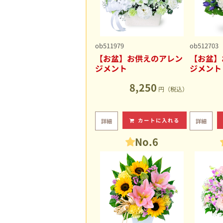
ob511979
ob512703
【お盆】お供えのアレン
【お盆】
ジメント
ジメント
8,250
円（税込）
カートに入れる
詳細
詳細
No.6