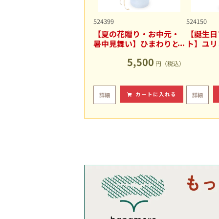
524399
524150
【夏の花贈り・お中元・
【誕生日
暑中見舞い】ひまわりと
ト】ユリ
ユリの爽やかなアレンジ
キュート
5,500
メント
円（税込）
カートに入れる
詳細
詳細