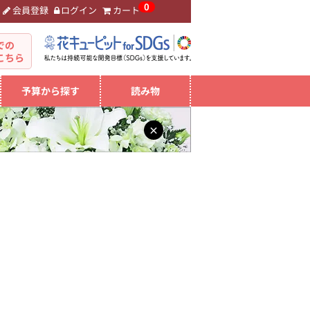
0
会員登録
ログイン
カート
。
での
こちら
予算から探す
読み物
×