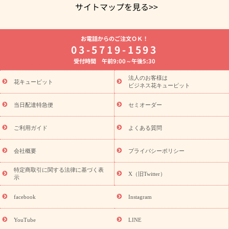
サイトマップを見る>>
よく贈られる花
お祝いの花特集
誕生日フラワーギフト特集
お電話からのご注文ＯＫ！
8月の誕生花(トルコキキョウ)
開店・開業祝い
退職祝い
結
03-5719-1593
婚記念日
お供え・お悔やみ
お供え・お悔やみの花
四十九日
受付時間 午前9:00～午後5:30
法要以降に贈る花
通夜・葬儀に贈る花
胡蝶蘭・花鉢
プリザ
ーブドフラワー
季節のイベント
ひまわり ギフト・プレゼント
法人のお客様は
季節のイベント
花キューピット
特集
お盆 花（新盆・初盆）
お盆 花（新
ビジネス花キューピット
盆・初盆）
お盆 花（新盆・初盆）
お盆・お供え 花とセットギ
フト
お盆・お供え プリザーブドフラワー
ひまわり ギフト・プ
当日配達特急便
セミオーダー
レゼント特集
夏の花贈り・お中元・暑中見舞い 花のギフト特集
敬老の日におくる花ギフト・プレゼント特集
敬老の日におくる
ご利用ガイド
よくある質問
花ギフト・プレゼント特集
敬老の日 花のおすすめランキング
敬
老の日 花鉢植えのギフト・プレゼント特集
敬老の日 花とセットギ
会社概要
プライバシーポリシー
フト・プレゼント特集
敬老の日の花 全てのギフト一覧
キャン
ペーン
映画『ウォーターガーディアンズ』コラボキャンペーン
特定商取引に関する法律に基づく表
X（旧Twitter）
示
誕生日の花を探す
「きょう誕生日なんです」キャンペーン
誕生日フラワーギフト
誕生日フラワーギフト特集
誕生日フラワ
facebook
Instagram
ーギフト商品一覧
バラ
ユリ
トルコキキョウ
8月の誕生花
(トルコキキョウ)
9月の誕生花(リンドウ)
誕生日セットギフト
YouTube
LINE
用途か
キャンペーン
「きょう誕生日なんです」キャンペーン