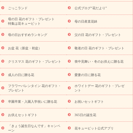
ら探す
お祝いの花特集
当日配達特急便
お祝い商品一覧
お
ごっこランド
公式ブログ“花だより”
祝い
開店・開業祝い
新築・引っ越し祝い
退職祝い
結婚記
念日
結婚祝い
出産祝い
退院祝い・快気祝い
還暦祝い・長
母の日 花のギフト・プレゼント
母の日産直花鉢
特集は花キューピット
寿祝い
プチギフト
ペットのお祝いフラワー
お中元・暑中見
舞い
敬老の日
お供え・お悔やみ
当日配達特急便 お供え
お
母の日おすすめランキング
父の日 花のギフト・プレゼント
供え・お悔やみ商品一覧
お供え・お悔やみの花
四十九日法要以
降に贈る花
通夜・葬儀に贈る花
お供え お花とセットギフト
お盆 花（新盆・初盆）
敬老の日 花のギフト・プレゼント
お供え プリザーブドフラワー
ペットのお供えフラワー
お盆（新
盆・初盆）
その他
お祝い返し
お見舞い
お取り寄せギフト
ビジネス用
ご自宅用
観葉植物
ミディ胡蝶蘭
プリザーブ
クリスマス 花のギフト・プレゼント
喪中見舞い・冬のお供えに贈る花
スタイルから探す
ドフラワー
アレンジメント
花束
スタ
ンド花
お祝い
お供え・お悔やみ
胡蝶蘭
胡蝶蘭・花鉢
ミ
成人の日に贈る花
愛妻の日に贈る花
ディ胡蝶蘭・お祝い
ミディ胡蝶蘭・お供え
世界初の青色胡蝶蘭
フラワーバレンタイン 花のギフト・
ホワイトデー 花のギフト・プレゼ
観葉植物
観葉植物
産直多肉植物
プリザーブドフラワー
プレゼント
ント
お祝い
お供え・お悔やみ
花とセットギフト
セミオーダー
プチギフト（hanamore -ハナモア-）
花とみどりのeギフト
花
卒園卒業・入園入学祝いに贈る花
お祝いセットギフト
キューピットのeGfit
カラー
ピンク
イエローオレンジ
レッ
予算から探す
ド
お花の種類
バラ
ユリ
トルコキキョウ
お供えセットギフト
365日の誕生花
お祝い
お祝い・
3000円～
お祝い・
4000円～
お祝い・
5000円～
お祝い・
7000円～
お祝い・
10000円～
お供え・お
「きょう誕生日なんです」キャンペ
花キューピット公式アプリ
ーン
悔やみ
お供え・お悔やみ・
3000円～
お供え・お悔やみ・
5000