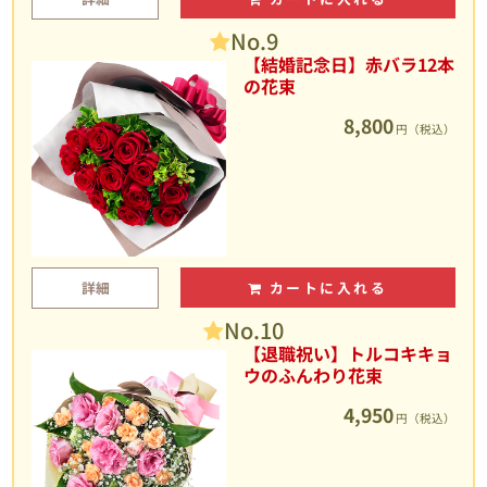
No.9
【結婚記念日】赤バラ12本
の花束
8,800
円（税込）
詳細
カートに入れる
No.10
【退職祝い】トルコキキョ
ウのふんわり花束
4,950
円（税込）