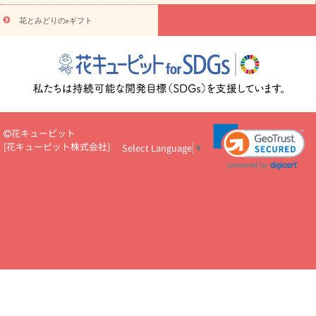
円～
お供え・お悔やみ・
7000円～
お供え・お悔やみ・
10000
花とみどりのeギフト
読み物
円～
注目されている記事
365日の誕生花カレンダー
開店・開業祝
いのマナー
定年退職祝いのマナー
お祝いを贈るときのマナー・
ルール
花キューピットのお祝いコラム一覧
誕生日のお花を「色
彩心理学」で選ぶ方法
結婚祝いの予算相場
出産祝いお役立ち情
報
転職祝いのマナー基礎知識
ペットのお祝いワンポイントアド
バイス
スタンド花（フラスタ）のマナー
お見舞いのマナーとル
花キューピット
ール
新築引っ越し祝いコラム
お祝い花のマナー総まとめ
職
[
花キューピット株式会社
]
Select Language
▼
場上司や先輩へ贈るお祝い花の正解は？
開店祝いの花 選び方ガイ
ド（早見表あり）
お供えを贈るときのマナー・ルール
花キューピットのお供え・
お悔やみ・仏花コラム一覧
花キューピットの仏花のルール・マナ
ーQ&A
ペットの供花の基礎知識とペットロスを癒す向き合い方
一周忌のマナー
四十九日の基礎知識
お盆のルール・マナー
お彼岸のルール・マナー
キリスト教のお葬式の流れ【マナー基礎
知識】
お供え花のマナー総まとめ
仏花の選び方ガイド（早見表
あり)
花キューピット×専門家
CO2排出量削減 / SDGsを考える
プロ直伝10のテクニック
花美人5人の「花のある暮らし」
美
しい“花とお祝い”の世界
花贈りをもっと楽しみたい
男性は花を
もらってうれしい？アンケート
テレワークにおすすめの観葉植