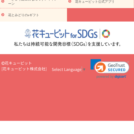
花キューピット公式アプリ
ーン
悔やみ
お供え・お悔やみ・
3000円～
お供え・お悔やみ・
5000
円～
お供え・お悔やみ・
7000円～
お供え・お悔やみ・
10000
花とみどりのeギフト
読み物
円～
注目されている記事
365日の誕生花カレンダー
開店・開業祝
いのマナー
定年退職祝いのマナー
お祝いを贈るときのマナー・
ルール
花キューピットのお祝いコラム一覧
誕生日のお花を「色
彩心理学」で選ぶ方法
結婚祝いの予算相場
出産祝いお役立ち情
報
転職祝いのマナー基礎知識
ペットのお祝いワンポイントアド
バイス
スタンド花（フラスタ）のマナー
お見舞いのマナーとル
花キューピット
ール
新築引っ越し祝いコラム
お祝い花のマナー総まとめ
職
[
花キューピット株式会社
]
Select Language
▼
場上司や先輩へ贈るお祝い花の正解は？
開店祝いの花 選び方ガイ
ド（早見表あり）
お供えを贈るときのマナー・ルール
花キューピットのお供え・
お悔やみ・仏花コラム一覧
花キューピットの仏花のルール・マナ
ーQ&A
ペットの供花の基礎知識とペットロスを癒す向き合い方
一周忌のマナー
四十九日の基礎知識
お盆のルール・マナー
お彼岸のルール・マナー
キリスト教のお葬式の流れ【マナー基礎
知識】
お供え花のマナー総まとめ
仏花の選び方ガイド（早見表
あり)
花キューピット×専門家
CO2排出量削減 / SDGsを考える
プロ直伝10のテクニック
花美人5人の「花のある暮らし」
美
しい“花とお祝い”の世界
花贈りをもっと楽しみたい
男性は花を