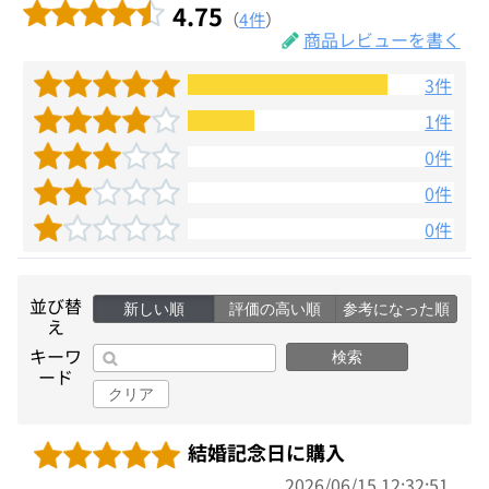
4.75
（
4件
）
商品レビューを書く
3件
1件
0件
0件
0件
並び替
新しい順
評価の高い順
参考になった順
え
キーワ
検索
ード
クリア
結婚記念日に購入
2026/06/15 12:32:51