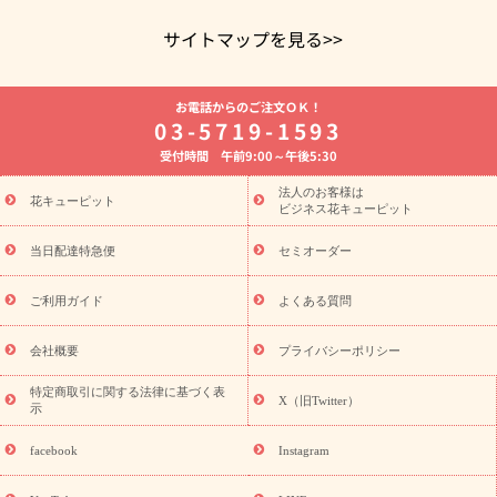
サイトマップを見る>>
よく贈られる花
お祝いの花特集
誕生日フラワーギフト特集
お電話からのご注文ＯＫ！
8月の誕生花(トルコキキョウ)
開店・開業祝い
退職祝い
結
03-5719-1593
婚記念日
お供え・お悔やみ
お供え・お悔やみの花
四十九日
受付時間 午前9:00～午後5:30
法要以降に贈る花
通夜・葬儀に贈る花
胡蝶蘭・花鉢
プリザ
ーブドフラワー
季節のイベント
ひまわり ギフト・プレゼント
法人のお客様は
季節のイベント
花キューピット
特集
お盆 花（新盆・初盆）
お盆 花（新
ビジネス花キューピット
盆・初盆）
お盆 花（新盆・初盆）
お盆・お供え 花とセットギ
フト
お盆・お供え プリザーブドフラワー
ひまわり ギフト・プ
当日配達特急便
セミオーダー
レゼント特集
夏の花贈り・お中元・暑中見舞い 花のギフト特集
敬老の日におくる花ギフト・プレゼント特集
敬老の日におくる
ご利用ガイド
よくある質問
花ギフト・プレゼント特集
敬老の日 花のおすすめランキング
敬
老の日 花鉢植えのギフト・プレゼント特集
敬老の日 花とセットギ
会社概要
プライバシーポリシー
フト・プレゼント特集
敬老の日の花 全てのギフト一覧
キャン
ペーン
映画『ウォーターガーディアンズ』コラボキャンペーン
特定商取引に関する法律に基づく表
X（旧Twitter）
示
誕生日の花を探す
「きょう誕生日なんです」キャンペーン
誕生日フラワーギフト
誕生日フラワーギフト特集
誕生日フラワ
facebook
Instagram
ーギフト商品一覧
バラ
ユリ
トルコキキョウ
8月の誕生花
(トルコキキョウ)
9月の誕生花(リンドウ)
誕生日セットギフト