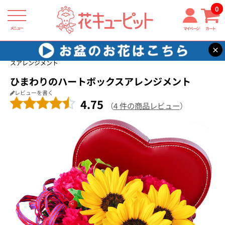
0
メニュー
マイページ
カート
×
花キューピット
結婚記念日
【結婚記念日】ひまわりのハートボック
スアレンジメント
ひまわりのハートボックスアレンジメント
レビューを書く
4.75
（
4 件の商品レビュー
）