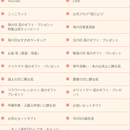
YouTube
LINE
用途か
キャンペーン
「きょう誕生日なんです」キャンペーン
ら探す
お祝いの花特集
当日配達特急便
お祝い商品一覧
お
ごっこランド
公式ブログ“花だより”
祝い
開店・開業祝い
新築・引っ越し祝い
退職祝い
結婚記
念日
結婚祝い
出産祝い
退院祝い・快気祝い
還暦祝い・長
母の日 花のギフト・プレゼント
母の日産直花鉢
特集は花キューピット
寿祝い
プチギフト
ペットのお祝いフラワー
お中元・暑中見
舞い
敬老の日
お供え・お悔やみ
当日配達特急便 お供え
お
母の日おすすめランキング
父の日 花のギフト・プレゼント
供え・お悔やみ商品一覧
お供え・お悔やみの花
四十九日法要以
降に贈る花
通夜・葬儀に贈る花
お供え お花とセットギフト
お盆 花（新盆・初盆）
敬老の日 花のギフト・プレゼント
お供え プリザーブドフラワー
ペットのお供えフラワー
お盆（新
盆・初盆）
その他
お祝い返し
お見舞い
お取り寄せギフト
ビジネス用
ご自宅用
観葉植物
ミディ胡蝶蘭
プリザーブ
クリスマス 花のギフト・プレゼント
喪中見舞い・冬のお供えに贈る花
スタイルから探す
ドフラワー
アレンジメント
花束
スタ
ンド花
お祝い
お供え・お悔やみ
胡蝶蘭
胡蝶蘭・花鉢
ミ
成人の日に贈る花
愛妻の日に贈る花
ディ胡蝶蘭・お祝い
ミディ胡蝶蘭・お供え
世界初の青色胡蝶蘭
フラワーバレンタイン 花のギフト・
ホワイトデー 花のギフト・プレゼ
観葉植物
観葉植物
産直多肉植物
プリザーブドフラワー
プレゼント
ント
お祝い
お供え・お悔やみ
花とセットギフト
セミオーダー
プチギフト（hanamore -ハナモア-）
花とみどりのeギフト
花
卒園卒業・入園入学祝いに贈る花
お祝いセットギフト
キューピットのeGfit
カラー
ピンク
イエローオレンジ
レッ
予算から探す
ド
お花の種類
バラ
ユリ
トルコキキョウ
お供えセットギフト
365日の誕生花
お祝い
お祝い・
3000円～
お祝い・
4000円～
お祝い・
5000円～
お祝い・
7000円～
お祝い・
10000円～
お供え・お
「きょう誕生日なんです」キャンペ