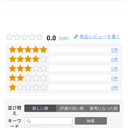
0.0
商品レビューを書く
（
0件
）
0件
0件
0件
0件
0件
並び替
新しい順
評価の高い順
参考になった順
え
キーワ
検索
ード