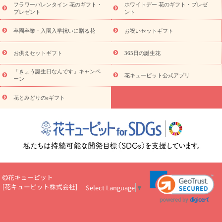
フラワーバレンタイン 花のギフト・
ホワイトデー 花のギフト・プレゼ
観葉植物
観葉植物
産直多肉植物
プリザーブドフラワー
プレゼント
ント
お祝い
お供え・お悔やみ
花とセットギフト
セミオーダー
プチギフト（hanamore -ハナモア-）
花とみどりのeギフト
花
卒園卒業・入園入学祝いに贈る花
お祝いセットギフト
キューピットのeGfit
カラー
ピンク
イエローオレンジ
レッ
予算から探す
ド
お花の種類
バラ
ユリ
トルコキキョウ
お供えセットギフト
365日の誕生花
お祝い
お祝い・
3000円～
お祝い・
4000円～
お祝い・
5000円～
お祝い・
7000円～
お祝い・
10000円～
お供え・お
「きょう誕生日なんです」キャンペ
花キューピット公式アプリ
ーン
悔やみ
お供え・お悔やみ・
3000円～
お供え・お悔やみ・
5000
円～
お供え・お悔やみ・
7000円～
お供え・お悔やみ・
10000
花とみどりのeギフト
読み物
円～
注目されている記事
365日の誕生花カレンダー
開店・開業祝
いのマナー
定年退職祝いのマナー
お祝いを贈るときのマナー・
ルール
花キューピットのお祝いコラム一覧
誕生日のお花を「色
彩心理学」で選ぶ方法
結婚祝いの予算相場
出産祝いお役立ち情
報
転職祝いのマナー基礎知識
ペットのお祝いワンポイントアド
バイス
スタンド花（フラスタ）のマナー
お見舞いのマナーとル
花キューピット
ール
新築引っ越し祝いコラム
お祝い花のマナー総まとめ
職
[
花キューピット株式会社
]
Select Language
▼
場上司や先輩へ贈るお祝い花の正解は？
開店祝いの花 選び方ガイ
ド（早見表あり）
お供えを贈るときのマナー・ルール
花キューピットのお供え・
お悔やみ・仏花コラム一覧
花キューピットの仏花のルール・マナ