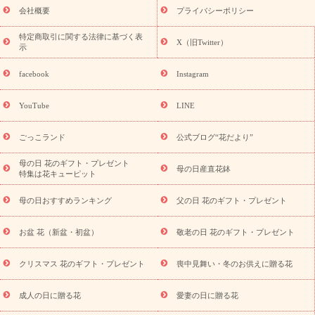
老の日 花鉢植えのギフト・プレゼント特集
敬老の日 花とセットギ
会社概要
プライバシーポリシー
フト・プレゼント特集
敬老の日の花 全てのギフト一覧
キャン
ペーン
映画『ウォーターガーディアンズ』コラボキャンペーン
特定商取引に関する法律に基づく表
X（旧Twitter）
示
誕生日の花を探す
「きょう誕生日なんです」キャンペーン
誕生日フラワーギフト
誕生日フラワーギフト特集
誕生日フラワ
facebook
Instagram
ーギフト商品一覧
バラ
ユリ
トルコキキョウ
8月の誕生花
(トルコキキョウ)
9月の誕生花(リンドウ)
誕生日セットギフト
YouTube
LINE
用途か
キャンペーン
「きょう誕生日なんです」キャンペーン
ら探す
お祝いの花特集
当日配達特急便
お祝い商品一覧
お
ごっこランド
公式ブログ“花だより”
祝い
開店・開業祝い
新築・引っ越し祝い
退職祝い
結婚記
念日
結婚祝い
出産祝い
退院祝い・快気祝い
還暦祝い・長
母の日 花のギフト・プレゼント
母の日産直花鉢
特集は花キューピット
寿祝い
プチギフト
ペットのお祝いフラワー
お中元・暑中見
舞い
敬老の日
お供え・お悔やみ
当日配達特急便 お供え
お
母の日おすすめランキング
父の日 花のギフト・プレゼント
供え・お悔やみ商品一覧
お供え・お悔やみの花
四十九日法要以
降に贈る花
通夜・葬儀に贈る花
お供え お花とセットギフト
お盆 花（新盆・初盆）
敬老の日 花のギフト・プレゼント
お供え プリザーブドフラワー
ペットのお供えフラワー
お盆（新
盆・初盆）
その他
お祝い返し
お見舞い
お取り寄せギフト
ビジネス用
ご自宅用
観葉植物
ミディ胡蝶蘭
プリザーブ
クリスマス 花のギフト・プレゼント
喪中見舞い・冬のお供えに贈る花
スタイルから探す
ドフラワー
アレンジメント
花束
スタ
ンド花
お祝い
お供え・お悔やみ
胡蝶蘭
胡蝶蘭・花鉢
ミ
成人の日に贈る花
愛妻の日に贈る花
ディ胡蝶蘭・お祝い
ミディ胡蝶蘭・お供え
世界初の青色胡蝶蘭