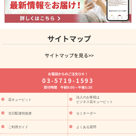
サイトマップ
サイトマップを見る>>
よく贈られる花
お祝いの花特集
誕生日フラワーギフト特集
お電話からのご注文ＯＫ！
8月の誕生花(トルコキキョウ)
開店・開業祝い
退職祝い
結
03-5719-1593
婚記念日
お供え・お悔やみ
お供え・お悔やみの花
四十九日
受付時間 午前9:00～午後5:30
法要以降に贈る花
通夜・葬儀に贈る花
胡蝶蘭・花鉢
プリザ
ーブドフラワー
季節のイベント
ひまわり ギフト・プレゼント
法人のお客様は
季節のイベント
花キューピット
特集
お盆 花（新盆・初盆）
お盆 花（新
ビジネス花キューピット
盆・初盆）
お盆 花（新盆・初盆）
お盆・お供え 花とセットギ
フト
お盆・お供え プリザーブドフラワー
ひまわり ギフト・プ
当日配達特急便
セミオーダー
レゼント特集
夏の花贈り・お中元・暑中見舞い 花のギフト特集
敬老の日におくる花ギフト・プレゼント特集
敬老の日におくる
ご利用ガイド
よくある質問
花ギフト・プレゼント特集
敬老の日 花のおすすめランキング
敬