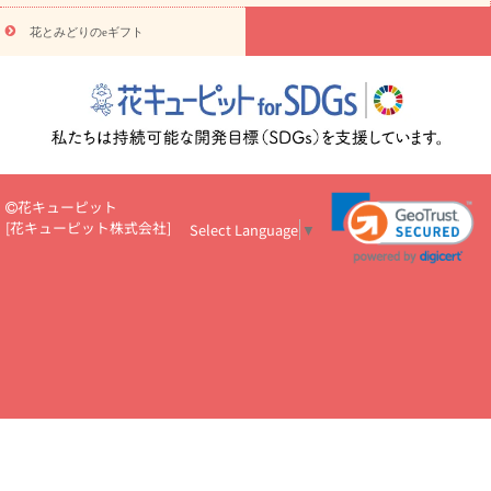
円～
お供え・お悔やみ・
7000円～
お供え・お悔やみ・
10000
花とみどりのeギフト
読み物
円～
注目されている記事
365日の誕生花カレンダー
開店・開業祝
いのマナー
定年退職祝いのマナー
お祝いを贈るときのマナー・
ルール
花キューピットのお祝いコラム一覧
誕生日のお花を「色
彩心理学」で選ぶ方法
結婚祝いの予算相場
出産祝いお役立ち情
報
転職祝いのマナー基礎知識
ペットのお祝いワンポイントアド
バイス
スタンド花（フラスタ）のマナー
お見舞いのマナーとル
花キューピット
ール
新築引っ越し祝いコラム
お祝い花のマナー総まとめ
職
[
花キューピット株式会社
]
Select Language
▼
場上司や先輩へ贈るお祝い花の正解は？
開店祝いの花 選び方ガイ
ド（早見表あり）
お供えを贈るときのマナー・ルール
花キューピットのお供え・
お悔やみ・仏花コラム一覧
花キューピットの仏花のルール・マナ
ーQ&A
ペットの供花の基礎知識とペットロスを癒す向き合い方
一周忌のマナー
四十九日の基礎知識
お盆のルール・マナー
お彼岸のルール・マナー
キリスト教のお葬式の流れ【マナー基礎
知識】
お供え花のマナー総まとめ
仏花の選び方ガイド（早見表
あり)
花キューピット×専門家
CO2排出量削減 / SDGsを考える
プロ直伝10のテクニック
花美人5人の「花のある暮らし」
美
しい“花とお祝い”の世界
花贈りをもっと楽しみたい
男性は花を
もらってうれしい？アンケート
テレワークにおすすめの観葉植