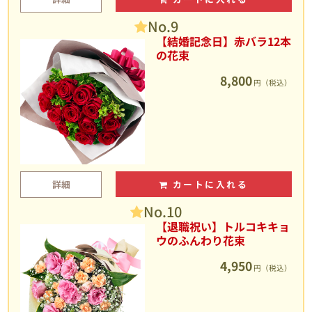
No.9
【結婚記念日】赤バラ12本
の花束
8,800
円（税込）
詳細
カートに入れる
No.10
【退職祝い】トルコキキョ
ウのふんわり花束
4,950
円（税込）