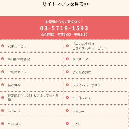
サイトマップを見る>>
よく贈られる花
お祝いの花特集
誕生日フラワーギフト特集
お電話からのご注文ＯＫ！
8月の誕生花(トルコキキョウ)
開店・開業祝い
退職祝い
結
03-5719-1593
婚記念日
お供え・お悔やみ
お供え・お悔やみの花
四十九日
受付時間 午前9:00～午後5:30
法要以降に贈る花
通夜・葬儀に贈る花
胡蝶蘭・花鉢
プリザ
ーブドフラワー
季節のイベント
ひまわり ギフト・プレゼント
法人のお客様は
季節のイベント
花キューピット
特集
お盆 花（新盆・初盆）
お盆 花（新
ビジネス花キューピット
盆・初盆）
お盆 花（新盆・初盆）
お盆・お供え 花とセットギ
フト
お盆・お供え プリザーブドフラワー
ひまわり ギフト・プ
当日配達特急便
セミオーダー
レゼント特集
夏の花贈り・お中元・暑中見舞い 花のギフト特集
敬老の日におくる花ギフト・プレゼント特集
敬老の日におくる
ご利用ガイド
よくある質問
花ギフト・プレゼント特集
敬老の日 花のおすすめランキング
敬
老の日 花鉢植えのギフト・プレゼント特集
敬老の日 花とセットギ
会社概要
プライバシーポリシー
フト・プレゼント特集
敬老の日の花 全てのギフト一覧
キャン
ペーン
映画『ウォーターガーディアンズ』コラボキャンペーン
特定商取引に関する法律に基づく表
X（旧Twitter）
示
誕生日の花を探す
「きょう誕生日なんです」キャンペーン
誕生日フラワーギフト
誕生日フラワーギフト特集
誕生日フラワ
facebook
Instagram
ーギフト商品一覧
バラ
ユリ
トルコキキョウ
8月の誕生花
(トルコキキョウ)
9月の誕生花(リンドウ)
誕生日セットギフト
YouTube
LINE
用途か
キャンペーン
「きょう誕生日なんです」キャンペーン