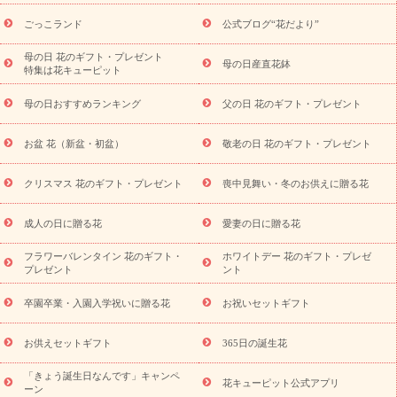
ら探す
お祝いの花特集
当日配達特急便
お祝い商品一覧
お
ごっこランド
公式ブログ“花だより”
祝い
開店・開業祝い
新築・引っ越し祝い
退職祝い
結婚記
念日
結婚祝い
出産祝い
退院祝い・快気祝い
還暦祝い・長
母の日 花のギフト・プレゼント
母の日産直花鉢
特集は花キューピット
寿祝い
プチギフト
ペットのお祝いフラワー
お中元・暑中見
舞い
敬老の日
お供え・お悔やみ
当日配達特急便 お供え
お
母の日おすすめランキング
父の日 花のギフト・プレゼント
供え・お悔やみ商品一覧
お供え・お悔やみの花
四十九日法要以
降に贈る花
通夜・葬儀に贈る花
お供え お花とセットギフト
お盆 花（新盆・初盆）
敬老の日 花のギフト・プレゼント
お供え プリザーブドフラワー
ペットのお供えフラワー
お盆（新
盆・初盆）
その他
お祝い返し
お見舞い
お取り寄せギフト
ビジネス用
ご自宅用
観葉植物
ミディ胡蝶蘭
プリザーブ
クリスマス 花のギフト・プレゼント
喪中見舞い・冬のお供えに贈る花
スタイルから探す
ドフラワー
アレンジメント
花束
スタ
ンド花
お祝い
お供え・お悔やみ
胡蝶蘭
胡蝶蘭・花鉢
ミ
成人の日に贈る花
愛妻の日に贈る花
ディ胡蝶蘭・お祝い
ミディ胡蝶蘭・お供え
世界初の青色胡蝶蘭
フラワーバレンタイン 花のギフト・
ホワイトデー 花のギフト・プレゼ
観葉植物
観葉植物
産直多肉植物
プリザーブドフラワー
プレゼント
ント
お祝い
お供え・お悔やみ
花とセットギフト
セミオーダー
プチギフト（hanamore -ハナモア-）
花とみどりのeギフト
花
卒園卒業・入園入学祝いに贈る花
お祝いセットギフト
キューピットのeGfit
カラー
ピンク
イエローオレンジ
レッ
予算から探す
ド
お花の種類
バラ
ユリ
トルコキキョウ
お供えセットギフト
365日の誕生花
お祝い
お祝い・
3000円～
お祝い・
4000円～
お祝い・
5000円～
お祝い・
7000円～
お祝い・
10000円～
お供え・お
「きょう誕生日なんです」キャンペ
花キューピット公式アプリ
ーン
悔やみ
お供え・お悔やみ・
3000円～
お供え・お悔やみ・
5000