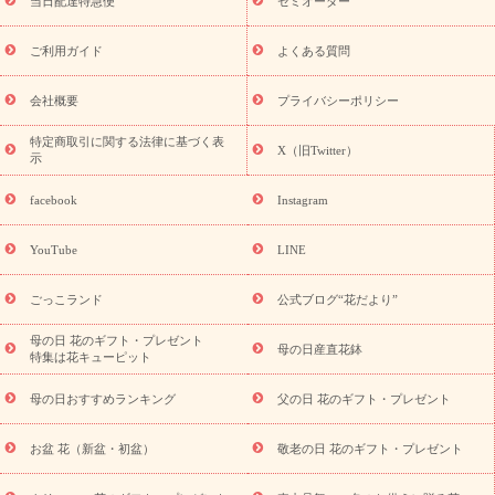
フト
お盆・お供え プリザーブドフラワー
ひまわり ギフト・プ
当日配達特急便
セミオーダー
レゼント特集
夏の花贈り・お中元・暑中見舞い 花のギフト特集
敬老の日におくる花ギフト・プレゼント特集
敬老の日におくる
ご利用ガイド
よくある質問
花ギフト・プレゼント特集
敬老の日 花のおすすめランキング
敬
老の日 花鉢植えのギフト・プレゼント特集
敬老の日 花とセットギ
会社概要
プライバシーポリシー
フト・プレゼント特集
敬老の日の花 全てのギフト一覧
キャン
ペーン
映画『ウォーターガーディアンズ』コラボキャンペーン
特定商取引に関する法律に基づく表
X（旧Twitter）
示
誕生日の花を探す
「きょう誕生日なんです」キャンペーン
誕生日フラワーギフト
誕生日フラワーギフト特集
誕生日フラワ
facebook
Instagram
ーギフト商品一覧
バラ
ユリ
トルコキキョウ
8月の誕生花
(トルコキキョウ)
9月の誕生花(リンドウ)
誕生日セットギフト
YouTube
LINE
用途か
キャンペーン
「きょう誕生日なんです」キャンペーン
ら探す
お祝いの花特集
当日配達特急便
お祝い商品一覧
お
ごっこランド
公式ブログ“花だより”
祝い
開店・開業祝い
新築・引っ越し祝い
退職祝い
結婚記
念日
結婚祝い
出産祝い
退院祝い・快気祝い
還暦祝い・長
母の日 花のギフト・プレゼント
母の日産直花鉢
特集は花キューピット
寿祝い
プチギフト
ペットのお祝いフラワー
お中元・暑中見
舞い
敬老の日
お供え・お悔やみ
当日配達特急便 お供え
お
母の日おすすめランキング
父の日 花のギフト・プレゼント
供え・お悔やみ商品一覧
お供え・お悔やみの花
四十九日法要以
降に贈る花
通夜・葬儀に贈る花
お供え お花とセットギフト
お盆 花（新盆・初盆）
敬老の日 花のギフト・プレゼント
お供え プリザーブドフラワー
ペットのお供えフラワー
お盆（新
盆・初盆）
その他
お祝い返し
お見舞い
お取り寄せギフト