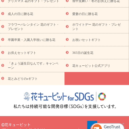
ビジネス用
ご自宅用
観葉植物
ミディ胡蝶蘭
プリザーブ
クリスマス 花のギフト・プレゼント
喪中見舞い・冬のお供えに贈る花
スタイルから探す
ドフラワー
アレンジメント
花束
スタ
ンド花
お祝い
お供え・お悔やみ
胡蝶蘭
胡蝶蘭・花鉢
ミ
成人の日に贈る花
愛妻の日に贈る花
ディ胡蝶蘭・お祝い
ミディ胡蝶蘭・お供え
世界初の青色胡蝶蘭
フラワーバレンタイン 花のギフト・
ホワイトデー 花のギフト・プレゼ
観葉植物
観葉植物
産直多肉植物
プリザーブドフラワー
プレゼント
ント
お祝い
お供え・お悔やみ
花とセットギフト
セミオーダー
プチギフト（hanamore -ハナモア-）
花とみどりのeギフト
花
卒園卒業・入園入学祝いに贈る花
お祝いセットギフト
キューピットのeGfit
カラー
ピンク
イエローオレンジ
レッ
予算から探す
ド
お花の種類
バラ
ユリ
トルコキキョウ
お供えセットギフト
365日の誕生花
お祝い
お祝い・
3000円～
お祝い・
4000円～
お祝い・
5000円～
お祝い・
7000円～
お祝い・
10000円～
お供え・お
「きょう誕生日なんです」キャンペ
花キューピット公式アプリ
ーン
悔やみ
お供え・お悔やみ・
3000円～
お供え・お悔やみ・
5000
円～
お供え・お悔やみ・
7000円～
お供え・お悔やみ・
10000
花とみどりのeギフト
読み物
円～
注目されている記事
365日の誕生花カレンダー
開店・開業祝
いのマナー
定年退職祝いのマナー
お祝いを贈るときのマナー・
ルール
花キューピットのお祝いコラム一覧
誕生日のお花を「色
彩心理学」で選ぶ方法
結婚祝いの予算相場
出産祝いお役立ち情
報
転職祝いのマナー基礎知識
ペットのお祝いワンポイントアド
バイス
スタンド花（フラスタ）のマナー
お見舞いのマナーとル
花キューピット
ール
新築引っ越し祝いコラム
お祝い花のマナー総まとめ
職