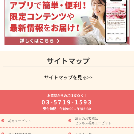
サイトマップ
サイトマップを見る>>
よく贈られる花
お祝いの花特集
誕生日フラワーギフト特集
お電話からのご注文ＯＫ！
8月の誕生花(トルコキキョウ)
開店・開業祝い
退職祝い
結
03-5719-1593
婚記念日
お供え・お悔やみ
お供え・お悔やみの花
四十九日
受付時間 午前9:00～午後5:30
法要以降に贈る花
通夜・葬儀に贈る花
胡蝶蘭・花鉢
プリザ
ーブドフラワー
季節のイベント
ひまわり ギフト・プレゼント
法人のお客様は
季節のイベント
花キューピット
特集
お盆 花（新盆・初盆）
お盆 花（新
ビジネス花キューピット
盆・初盆）
お盆 花（新盆・初盆）
お盆・お供え 花とセットギ