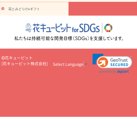
円～
お供え・お悔やみ・
7000円～
お供え・お悔やみ・
10000
花とみどりのeギフト
読み物
円～
注目されている記事
365日の誕生花カレンダー
開店・開業祝
いのマナー
定年退職祝いのマナー
お祝いを贈るときのマナー・
ルール
花キューピットのお祝いコラム一覧
誕生日のお花を「色
彩心理学」で選ぶ方法
結婚祝いの予算相場
出産祝いお役立ち情
報
転職祝いのマナー基礎知識
ペットのお祝いワンポイントアド
バイス
スタンド花（フラスタ）のマナー
お見舞いのマナーとル
花キューピット
ール
新築引っ越し祝いコラム
お祝い花のマナー総まとめ
職
[
花キューピット株式会社
]
Select Language
▼
場上司や先輩へ贈るお祝い花の正解は？
開店祝いの花 選び方ガイ
ド（早見表あり）
お供えを贈るときのマナー・ルール
花キューピットのお供え・
お悔やみ・仏花コラム一覧
花キューピットの仏花のルール・マナ
ーQ&A
ペットの供花の基礎知識とペットロスを癒す向き合い方
一周忌のマナー
四十九日の基礎知識
お盆のルール・マナー
お彼岸のルール・マナー
キリスト教のお葬式の流れ【マナー基礎
知識】
お供え花のマナー総まとめ
仏花の選び方ガイド（早見表
あり)
花キューピット×専門家
CO2排出量削減 / SDGsを考える
プロ直伝10のテクニック
花美人5人の「花のある暮らし」
美
しい“花とお祝い”の世界
花贈りをもっと楽しみたい
男性は花を
もらってうれしい？アンケート
テレワークにおすすめの観葉植