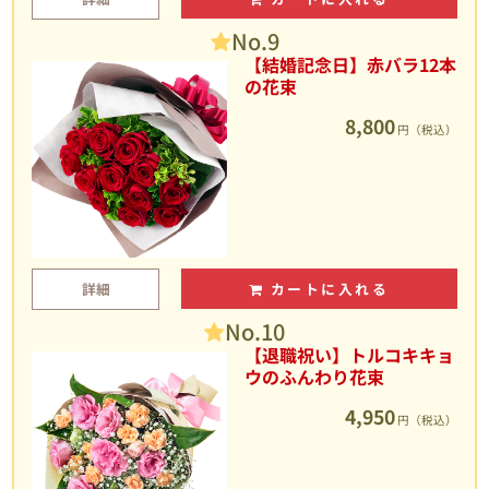
No.9
【結婚記念日】赤バラ12本
の花束
8,800
円（税込）
詳細
カートに入れる
No.10
【退職祝い】トルコキキョ
ウのふんわり花束
4,950
円（税込）