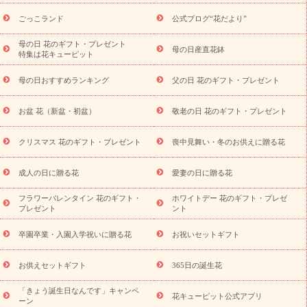
ら探す
お祝いの花特集
当日配達特急便
お祝い商品一覧
お
ごっこランド
公式ブログ“花だより”
祝い
開店・開業祝い
新築・引っ越し祝い
退職祝い
結婚記
念日
結婚祝い
出産祝い
退院祝い・快気祝い
還暦祝い・長
母の日 花のギフト・プレゼント
母の日産直花鉢
特集は花キューピット
寿祝い
プチギフト
ペットのお祝いフラワー
お中元・暑中見
舞い
敬老の日
お供え・お悔やみ
当日配達特急便 お供え
お
母の日おすすめランキング
父の日 花のギフト・プレゼント
供え・お悔やみ商品一覧
お供え・お悔やみの花
四十九日法要以
降に贈る花
通夜・葬儀に贈る花
お供え お花とセットギフト
お盆 花（新盆・初盆）
敬老の日 花のギフト・プレゼント
お供え プリザーブドフラワー
ペットのお供えフラワー
お盆（新
盆・初盆）
その他
お祝い返し
お見舞い
お取り寄せギフト
ビジネス用
ご自宅用
観葉植物
ミディ胡蝶蘭
プリザーブ
クリスマス 花のギフト・プレゼント
喪中見舞い・冬のお供えに贈る花
スタイルから探す
ドフラワー
アレンジメント
花束
スタ
ンド花
お祝い
お供え・お悔やみ
胡蝶蘭
胡蝶蘭・花鉢
ミ
成人の日に贈る花
愛妻の日に贈る花
ディ胡蝶蘭・お祝い
ミディ胡蝶蘭・お供え
世界初の青色胡蝶蘭
フラワーバレンタイン 花のギフト・
ホワイトデー 花のギフト・プレゼ
観葉植物
観葉植物
産直多肉植物
プリザーブドフラワー
プレゼント
ント
お祝い
お供え・お悔やみ
花とセットギフト
セミオーダー
プチギフト（hanamore -ハナモア-）
花とみどりのeギフト
花
卒園卒業・入園入学祝いに贈る花
お祝いセットギフト
キューピットのeGfit
カラー
ピンク
イエローオレンジ
レッ
予算から探す
ド
お花の種類
バラ
ユリ
トルコキキョウ
お供えセットギフト
365日の誕生花
お祝い
お祝い・
3000円～
お祝い・
4000円～
お祝い・
5000円～
お祝い・
7000円～
お祝い・
10000円～
お供え・お
「きょう誕生日なんです」キャンペ
花キューピット公式アプリ
ーン
悔やみ
お供え・お悔やみ・
3000円～
お供え・お悔やみ・
5000