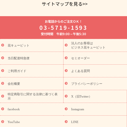
サイトマップを見る>>
よく贈られる花
お祝いの花特集
誕生日フラワーギフト特集
お電話からのご注文ＯＫ！
8月の誕生花(トルコキキョウ)
開店・開業祝い
退職祝い
結
03-5719-1593
婚記念日
お供え・お悔やみ
お供え・お悔やみの花
四十九日
受付時間 午前9:00～午後5:30
法要以降に贈る花
通夜・葬儀に贈る花
胡蝶蘭・花鉢
プリザ
ーブドフラワー
季節のイベント
ひまわり ギフト・プレゼント
法人のお客様は
季節のイベント
花キューピット
特集
お盆 花（新盆・初盆）
お盆 花（新
ビジネス花キューピット
盆・初盆）
お盆 花（新盆・初盆）
お盆・お供え 花とセットギ
フト
お盆・お供え プリザーブドフラワー
ひまわり ギフト・プ
当日配達特急便
セミオーダー
レゼント特集
夏の花贈り・お中元・暑中見舞い 花のギフト特集
敬老の日におくる花ギフト・プレゼント特集
敬老の日におくる
ご利用ガイド
よくある質問
花ギフト・プレゼント特集
敬老の日 花のおすすめランキング
敬
老の日 花鉢植えのギフト・プレゼント特集
敬老の日 花とセットギ
会社概要
プライバシーポリシー
フト・プレゼント特集
敬老の日の花 全てのギフト一覧
キャン
ペーン
映画『ウォーターガーディアンズ』コラボキャンペーン
特定商取引に関する法律に基づく表
X（旧Twitter）
示
誕生日の花を探す
「きょう誕生日なんです」キャンペーン
誕生日フラワーギフト
誕生日フラワーギフト特集
誕生日フラワ
facebook
Instagram
ーギフト商品一覧
バラ
ユリ
トルコキキョウ
8月の誕生花
(トルコキキョウ)
9月の誕生花(リンドウ)
誕生日セットギフト
YouTube
LINE
用途か
キャンペーン
「きょう誕生日なんです」キャンペーン