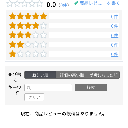
0.0
商品レビューを書く
（
0件
）
0件
0件
0件
0件
0件
並び替
新しい順
評価の高い順
参考になった順
え
キーワ
検索
ード
クリア
現在、商品レビューの投稿はありません。