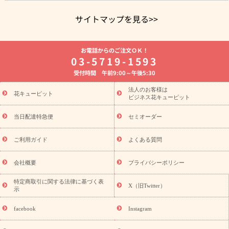
サイトマップを見る>>
よく贈られる花
お祝いの花特集
誕生日フラワーギフト特集
お電話からのご注文ＯＫ！
8月の誕生花(トルコキキョウ)
開店・開業祝い
退職祝い
結
03-5719-1593
婚記念日
お供え・お悔やみ
お供え・お悔やみの花
四十九日
受付時間 午前9:00～午後5:30
法要以降に贈る花
通夜・葬儀に贈る花
胡蝶蘭・花鉢
プリザ
ーブドフラワー
季節のイベント
ひまわり ギフト・プレゼント
法人のお客様は
季節のイベント
花キューピット
特集
お盆 花（新盆・初盆）
お盆 花（新
ビジネス花キューピット
盆・初盆）
お盆 花（新盆・初盆）
お盆・お供え 花とセットギ
フト
お盆・お供え プリザーブドフラワー
ひまわり ギフト・プ
当日配達特急便
セミオーダー
レゼント特集
夏の花贈り・お中元・暑中見舞い 花のギフト特集
敬老の日におくる花ギフト・プレゼント特集
敬老の日におくる
ご利用ガイド
よくある質問
花ギフト・プレゼント特集
敬老の日 花のおすすめランキング
敬
老の日 花鉢植えのギフト・プレゼント特集
敬老の日 花とセットギ
会社概要
プライバシーポリシー
フト・プレゼント特集
敬老の日の花 全てのギフト一覧
キャン
誕生日の花を
特定商取引に関する法律に基づく表
ペーン
「きょう誕生日なんです」キャンペーン
X（旧Twitter）
示
探す
誕生日フラワーギフト
誕生日フラワーギフト特集
誕生
日フラワーギフト商品一覧
バラ
ユリ
トルコキキョウ
8月の
facebook
Instagram
誕生花(トルコキキョウ)
9月の誕生花(リンドウ)
誕生日セット