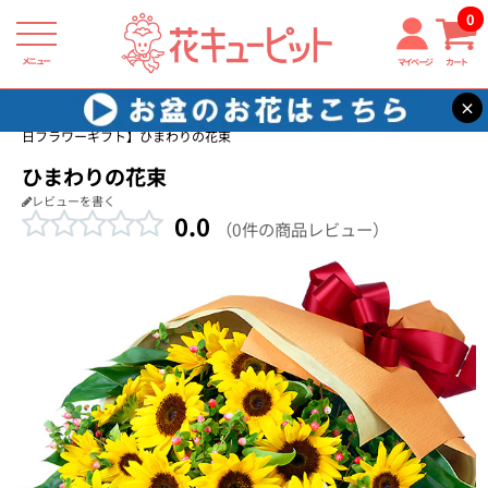
0
メニュー
マイページ
カート
×
花キューピット
友達に贈る誕生日フラワーギフト
【友達に贈る誕生
日フラワーギフト】ひまわりの花束
ひまわりの花束
レビューを書く
0.0
（0件の商品レビュー）