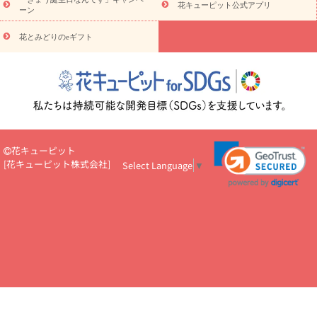
お供え・お悔やみ
お供え・お悔やみ・
3000円～
お供え・お
花キューピット公式アプリ
ーン
悔やみ・
5000円～
お供え・お悔やみ・
7000円～
お供え・お悔
読み物
やみ・
10000円～
花とみどりのeギフト
注目されている記事
365日の誕生花カレンダー
開店・開業祝
いのマナー
定年退職祝いのマナー
お祝いを贈るときのマナー・
ルール
花キューピットのお祝いコラム一覧
誕生日のお花を「色
彩心理学」で選ぶ方法
結婚祝いの予算相場
出産祝いお役立ち情
報
転職祝いのマナー基礎知識
ペットのお祝いワンポイントアド
バイス
スタンド花（フラスタ）のマナー
お見舞いのマナーとル
ール
新築引っ越し祝いコラム
お祝い花のマナー総まとめ
職
花キューピット
場上司や先輩へ贈るお祝い花の正解は？
開店祝いの花 選び方ガイ
[
花キューピット株式会社
]
Select Language
▼
ド（早見表あり）
お供えを贈るときのマナー・ルール
花キューピットのお供え・
お悔やみ・仏花コラム一覧
花キューピットの仏花のルール・マナ
ーQ&A
ペットの供花の基礎知識とペットロスを癒す向き合い方
一周忌のマナー
四十九日の基礎知識
お盆のルール・マナー
お彼岸のルール・マナー
キリスト教のお葬式の流れ【マナー基礎
知識】
お供え花のマナー総まとめ
仏花の選び方ガイド（早見表
あり)
花キューピット×専門家
CO2排出量削減 / SDGsを考える
プロ直伝10のテクニック
花美人5人の「花のある暮らし」
美
しい“花とお祝い”の世界
花贈りをもっと楽しみたい
男性は花を