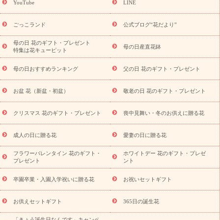
ギフト
キャンペーン
「きょう誕生日なんです」キャンペーン
YouTube
LINE
用途から探す
お祝いの花特集
当日配達特急便
お祝い商品
一覧
お祝い
開店・開業祝い
新築・引っ越し祝い
退職祝い
ごっこランド
公式ブログ“花だより”
結婚記念日
結婚祝い
出産祝い
退院祝い・快気祝い
還暦
祝い・長寿祝い
プチギフト
ペットのお祝いフラワー
お中
母の日 花のギフト・プレゼント
母の日産直花鉢
特集は花キューピット
元・暑中見舞い
敬老の日
お供え・お悔やみ
当日配達特急便
お供え
お供え・お悔やみ商品一覧
お供え・お悔やみの花
四
母の日おすすめランキング
父の日 花のギフト・プレゼント
十九日法要以降に贈る花
通夜・葬儀に贈る花
お供え お花とセッ
トギフト
お供え プリザーブドフラワー
ペットのお供えフラワー
お盆 花（新盆・初盆）
敬老の日 花のギフト・プレゼント
お盆（新盆・初盆）
その他
お祝い返し
お見舞い
お取り
寄せギフト
ビジネス用
ご自宅用
観葉植物
ミディ胡蝶蘭
クリスマス 花のギフト・プレゼント
喪中見舞い・冬のお供えに贈る花
スタイルから探す
プリザーブドフラワー
アレンジメント
花束
スタンド花
お祝い
お供え・お悔やみ
胡蝶蘭
胡蝶
成人の日に贈る花
愛妻の日に贈る花
蘭・花鉢
ミディ胡蝶蘭・お祝い
ミディ胡蝶蘭・お供え
世界初
の青色胡蝶蘭
観葉植物
観葉植物
産直多肉植物
プリザーブ
フラワーバレンタイン 花のギフト・
ホワイトデー 花のギフト・プレゼ
ドフラワー
お祝い
お供え・お悔やみ
花とセットギフト
セ
プレゼント
ント
ミオーダー
プチギフト（hanamore -ハナモア-）
花とみどりの
eギフト
花キューピットのeGfit
カラー
ピンク
イエローオ
卒園卒業・入園入学祝いに贈る花
お祝いセットギフト
予
レンジ
レッド
お花の種類
バラ
ユリ
トルコキキョウ
算から探す
お祝い
お祝い・
3000円～
お祝い・
4000円～
お供えセットギフト
365日の誕生花
お祝い・
5000円～
お祝い・
7000円～
お祝い・
10000円～
「きょう誕生日なんです」キャンペ