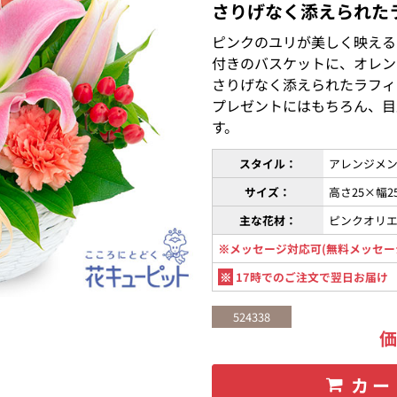
さりげなく添えられた
ピンクのユリが美しく映える
付きのバスケットに、オレン
さりげなく添えられたラフィ
プレゼントにはもちろん、目
す。
スタイル：
アレンジメン
サイズ：
高さ25×幅2
主な花材：
ピンクオリ
※メッセージ対応可(無料メッセー
※
17時でのご注文で翌日お届け
524338
カー