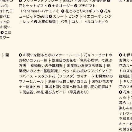
敬老の
プリザーブドフラワー
お祝い
お供え・お悔やみ
え・お
お供
花とセットギフト
セミオーダー
プチギフト
四十九日
（hanamore -ハナモア-）
花とみどりのeギフト
花キ
 お花と
ューピットのeGfit
カラー
ピンク
イエローオレンジ
ットの
レッド
お花の種類
バラ
ユリ
トルコキキョウ
お祝い
ご自
ラワー
ー
開
お祝いを贈るときのマナー・ルール
花キューピットの
お供
お祝いコラム一覧
誕生日のお花を「色彩心理学」で選ぶ
お供え
方法
結婚祝いの予算相場
出産祝いお役立ち情報
転
花のルー
職祝いのマナー基礎知識
ペットのお祝いワンポイントア
トロス
ドバイス
スタンド花（フラスタ）のマナー
お見舞いの
礎知識
マナーとルール
新築引っ越し祝いコラム
お祝い花のマ
キリ
ナー総まとめ
職場上司や先輩へ贈るお祝い花の正解は？
花のマ
開店祝いの花 選び方ガイド（早見表あり）
花キ
える
暮らし
楽しみ
テレワ
を撮る
キュー
の付き