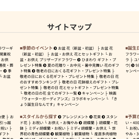
サイトマップ
季節のイベント
誕生
ラワーギ
お盆 花（新盆・初盆）
お盆 花
開業祝
（新盆・初盆）
お盆・お供え 花とセットギフト
お
フラワ
お供
盆・お供え プリザーブドフラワー
ひまわり ギフト・プ
ラ
ユ
通夜・葬
レゼント特集
夏の花贈り・お中元・暑中見舞い 花のギフ
ウ)
9
ー
季
ト特集
敬老の日におくる花ギフト・プレゼント特集
ャンペ
お盆
敬老の日におくる花ギフト・プレゼント特集
敬老の日 花
のおすすめランキング
敬老の日 花鉢植えのギフト・プレ
ゼント特集
敬老の日 花とセットギフト・プレゼント特集
敬老の日の花 全てのギフト一覧
キャンペーン
映画
『ウォーターガーディアンズ』コラボキャンペーン
「き
ょう誕生日なんです」キャンペーン
スタイルから探す
予算
急便
お
アレンジメント
花束
スタン
引っ越
ド花
お祝い
お供え・お悔やみ
胡蝶蘭
胡蝶蘭・花
い・
40
産祝い
鉢
ミディ胡蝶蘭・お祝い
ミディ胡蝶蘭・お供え
世
お祝
ギフト
界初の青色胡蝶蘭
観葉植物
観葉植物
産直多肉植物
やみ・