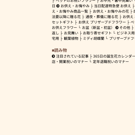
ペットのお祝いフラワー
お中元・暑中見舞い
日
お供え・お悔やみ
当日配達特急便 お供え
え・お悔やみ商品一覧
お供え・お悔やみの花
法要以降に贈る花
通夜・葬儀に贈る花
お供え
セットギフト
お供え プリザーブドフラワー
ペ
お供えフラワー
お盆（新盆・初盆）
その他
返し
お見舞い
お取り寄せギフト
ビジネス用
宅用
観葉植物
ミディ胡蝶蘭
プリザーブドフ
読み物
注目されている記事
365日の誕生花カレンダ
店・開業祝いのマナー
定年退職祝いのマナー