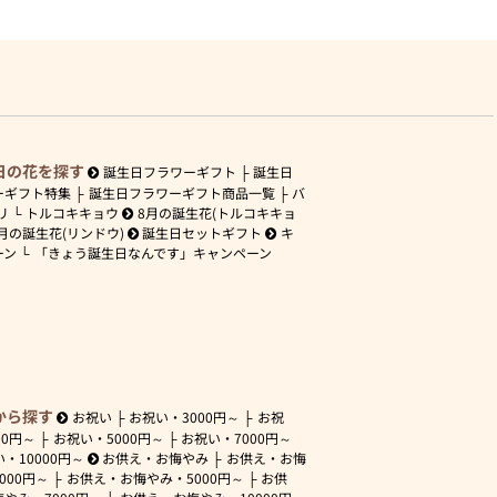
日の花を探す
誕生日フラワーギフト
誕生日
ーギフト特集
誕生日フラワーギフト商品一覧
バ
リ
トルコキキョウ
8月の誕生花(トルコキキョ
月の誕生花(リンドウ)
誕生日セットギフト
キ
ーン
「きょう誕生日なんです」キャンペーン
から探す
お祝い
お祝い・
3000円～
お祝
00円～
お祝い・
5000円～
お祝い・
7000円～
い・
10000円～
お供え・お悔やみ
お供え・お悔
3000円～
お供え・お悔やみ・
5000円～
お供