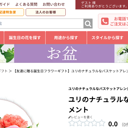
ゲスト 様
ガイド
よくある質問
お問い合わせ
ご利用ありがとうございます
配達特急便
法人のお客様
お電話
ご注文は
誕生日の花を探す
用途から探す
スタイルから探す
ギフト
【友達に贈る誕生日フラワーギフト】ユリのナチュラルなバスケットアレ
ユリのナチュラルなバスケットアレンジ
ユリのナチュラル
メント
レビューを書く
0.0
（0