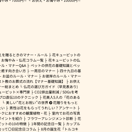
悔やみ・
7000円～
お供え・お悔やみ・
10000円～
えを贈るときのマナー・ルール
花キューピットの
・お悔やみ・仏花コラム一覧
花キューピットの仏
ル・マナーQ&A
ペットの供花の基礎知識とペッ
を癒す向き合い方
一周忌のマナー
四十九日の基
お盆のルール・マナー
お彼岸のルール・マナー
スト教のお葬式の流れ【マナー基礎知識】
お供え
ナー総まとめ
仏花の選び方ガイド（早見表あり)
ューピット×専門家
CO2排出量削減 / SDGsを考
プロ直伝10のテクニック
花美人5人の「花のある
」
美しい“花とお祝い”の世界
花贈りをもっと
たい
男性は花をもらってうれしい？アンケート
ークにおすすめの観葉植物・花
室内でお花の写真
ポイントを紹介
フラワーアレンジメント診断
花
ピットの10の特徴
1年間の記念日一覧
カップル
合って〇日記念日コラム
8月の誕生花「トルコキ