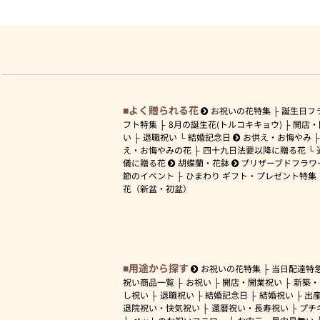
よく贈られる花
お祝いの花特集
誕生日フ
フト特集
8月の誕生花(トルコキキョウ)
開店・
い
退職祝い
結婚記念日
お供え・お悔やみ
え・お悔やみの花
四十九日法要以降に贈る花
儀に贈る花
胡蝶蘭・花鉢
プリザーブドフラワ
節のイベント
ひまわり ギフト・プレゼント特集
花（新盆・初盆）
用途から探す
お祝いの花特集
当日配達特
祝い商品一覧
お祝い
開店・開業祝い
新築・
し祝い
退職祝い
結婚記念日
結婚祝い
出
退院祝い・快気祝い
還暦祝い・長寿祝い
プチ