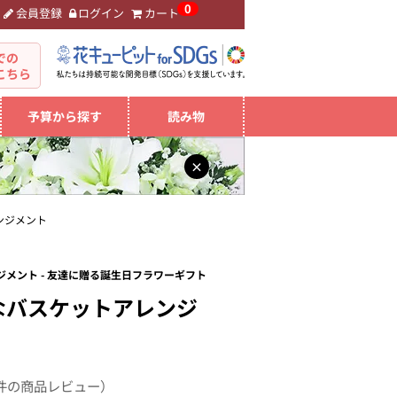
0
会員登録
ログイン
カート
。
での
こちら
予算から探す
読み物
×
ンジメント
メント - 友達に贈る誕生日フラワーギフト
なバスケットアレンジ
件の商品レビュー）