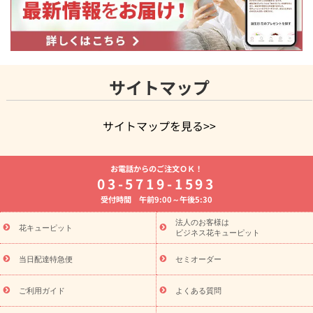
サイトマップ
サイトマップを見る>>
よく贈られる花
お祝いの花特集
誕生日フラワーギフト特集
お電話からのご注文ＯＫ！
8月の誕生花(トルコキキョウ)
開店・開業祝い
退職祝い
結
03-5719-1593
婚記念日
お供え・お悔やみ
お供え・お悔やみの花
四十九日
受付時間 午前9:00～午後5:30
法要以降に贈る花
通夜・葬儀に贈る花
胡蝶蘭・花鉢
プリザ
ーブドフラワー
季節のイベント
ひまわり ギフト・プレゼント
法人のお客様は
季節のイベント
花キューピット
特集
お盆 花（新盆・初盆）
お盆 花（新
ビジネス花キューピット
盆・初盆）
お盆 花（新盆・初盆）
お盆・お供え 花とセットギ
フト
お盆・お供え プリザーブドフラワー
ひまわり ギフト・プ
当日配達特急便
セミオーダー
レゼント特集
夏の花贈り・お中元・暑中見舞い 花のギフト特集
敬老の日におくる花ギフト・プレゼント特集
敬老の日におくる
ご利用ガイド
よくある質問
花ギフト・プレゼント特集
敬老の日 花のおすすめランキング
敬