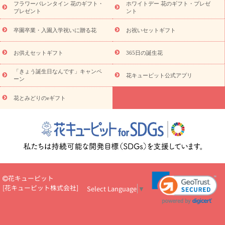
フラワーバレンタイン 花のギフト・
ホワイトデー 花のギフト・プレゼ
観葉植物
観葉植物
産直多肉植物
プリザーブドフラワー
プレゼント
ント
お祝い
お供え・お悔やみ
花とセットギフト
セミオーダー
プチギフト（hanamore -ハナモア-）
花とみどりのeギフト
花
卒園卒業・入園入学祝いに贈る花
お祝いセットギフト
キューピットのeGfit
カラー
ピンク
イエローオレンジ
レッ
予算から探す
ド
お花の種類
バラ
ユリ
トルコキキョウ
お供えセットギフト
365日の誕生花
お祝い
お祝い・
3000円～
お祝い・
4000円～
お祝い・
5000円～
お祝い・
7000円～
お祝い・
10000円～
お供え・お
「きょう誕生日なんです」キャンペ
花キューピット公式アプリ
ーン
悔やみ
お供え・お悔やみ・
3000円～
お供え・お悔やみ・
5000
円～
お供え・お悔やみ・
7000円～
お供え・お悔やみ・
10000
花とみどりのeギフト
読み物
円～
注目されている記事
365日の誕生花カレンダー
開店・開業祝
いのマナー
定年退職祝いのマナー
お祝いを贈るときのマナー・
ルール
花キューピットのお祝いコラム一覧
誕生日のお花を「色
彩心理学」で選ぶ方法
結婚祝いの予算相場
出産祝いお役立ち情
報
転職祝いのマナー基礎知識
ペットのお祝いワンポイントアド
バイス
スタンド花（フラスタ）のマナー
お見舞いのマナーとル
花キューピット
ール
新築引っ越し祝いコラム
お祝い花のマナー総まとめ
職
[
花キューピット株式会社
]
Select Language
▼
場上司や先輩へ贈るお祝い花の正解は？
開店祝いの花 選び方ガイ
ド（早見表あり）
お供えを贈るときのマナー・ルール
花キューピットのお供え・
お悔やみ・仏花コラム一覧
花キューピットの仏花のルール・マナ