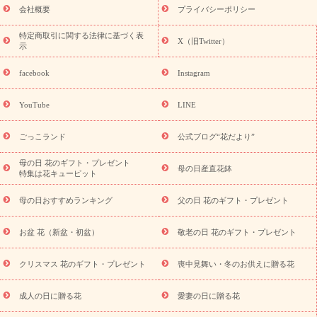
老の日 花鉢植えのギフト・プレゼント特集
敬老の日 花とセットギ
会社概要
プライバシーポリシー
フト・プレゼント特集
敬老の日の花 全てのギフト一覧
キャン
ペーン
映画『ウォーターガーディアンズ』コラボキャンペーン
特定商取引に関する法律に基づく表
X（旧Twitter）
示
誕生日の花を探す
「きょう誕生日なんです」キャンペーン
誕生日フラワーギフト
誕生日フラワーギフト特集
誕生日フラワ
facebook
Instagram
ーギフト商品一覧
バラ
ユリ
トルコキキョウ
8月の誕生花
(トルコキキョウ)
9月の誕生花(リンドウ)
誕生日セットギフト
YouTube
LINE
用途か
キャンペーン
「きょう誕生日なんです」キャンペーン
ら探す
お祝いの花特集
当日配達特急便
お祝い商品一覧
お
ごっこランド
公式ブログ“花だより”
祝い
開店・開業祝い
新築・引っ越し祝い
退職祝い
結婚記
念日
結婚祝い
出産祝い
退院祝い・快気祝い
還暦祝い・長
母の日 花のギフト・プレゼント
母の日産直花鉢
特集は花キューピット
寿祝い
プチギフト
ペットのお祝いフラワー
お中元・暑中見
舞い
敬老の日
お供え・お悔やみ
当日配達特急便 お供え
お
母の日おすすめランキング
父の日 花のギフト・プレゼント
供え・お悔やみ商品一覧
お供え・お悔やみの花
四十九日法要以
降に贈る花
通夜・葬儀に贈る花
お供え お花とセットギフト
お盆 花（新盆・初盆）
敬老の日 花のギフト・プレゼント
お供え プリザーブドフラワー
ペットのお供えフラワー
お盆（新
盆・初盆）
その他
お祝い返し
お見舞い
お取り寄せギフト
ビジネス用
ご自宅用
観葉植物
ミディ胡蝶蘭
プリザーブ
クリスマス 花のギフト・プレゼント
喪中見舞い・冬のお供えに贈る花
スタイルから探す
ドフラワー
アレンジメント
花束
スタ
ンド花
お祝い
お供え・お悔やみ
胡蝶蘭
胡蝶蘭・花鉢
ミ
成人の日に贈る花
愛妻の日に贈る花
ディ胡蝶蘭・お祝い
ミディ胡蝶蘭・お供え
世界初の青色胡蝶蘭