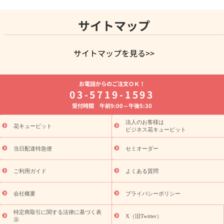
サイトマップ
サイトマップを見る>>
よく贈られる花
お祝いの花特集
誕生日フラワーギフト特集
お電話からのご注文ＯＫ！
8月の誕生花(トルコキキョウ)
開店・開業祝い
退職祝い
結
03-5719-1593
婚記念日
お供え・お悔やみ
お供え・お悔やみの花
四十九日
受付時間 午前9:00～午後5:30
法要以降に贈る花
通夜・葬儀に贈る花
胡蝶蘭・花鉢
プリザ
ーブドフラワー
季節のイベント
ひまわり ギフト・プレゼント
法人のお客様は
季節のイベント
花キューピット
特集
お盆 花（新盆・初盆）
お盆 花（新
ビジネス花キューピット
盆・初盆）
お盆 花（新盆・初盆）
お盆・お供え 花とセットギ
フト
お盆・お供え プリザーブドフラワー
ひまわり ギフト・プ
当日配達特急便
セミオーダー
レゼント特集
夏の花贈り・お中元・暑中見舞い 花のギフト特集
敬老の日におくる花ギフト・プレゼント特集
敬老の日におくる
ご利用ガイド
よくある質問
花ギフト・プレゼント特集
敬老の日 花のおすすめランキング
敬
老の日 花鉢植えのギフト・プレゼント特集
敬老の日 花とセットギ
会社概要
プライバシーポリシー
フト・プレゼント特集
敬老の日の花 全てのギフト一覧
キャン
ペーン
映画『ウォーターガーディアンズ』コラボキャンペーン
特定商取引に関する法律に基づく表
X（旧Twitter）
示