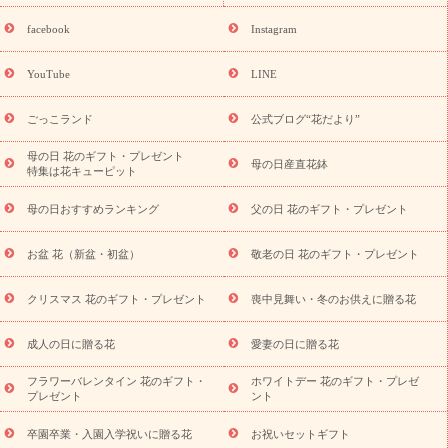
誕生日の花を探す
「きょう誕生日なんです」キャンペーン
誕生日フラワーギフト
誕生日フラワーギフト特集
誕生日フラワ
facebook
Instagram
ーギフト商品一覧
バラ
ユリ
トルコキキョウ
8月の誕生花
(トルコキキョウ)
9月の誕生花(リンドウ)
誕生日セットギフト
YouTube
LINE
用途か
キャンペーン
「きょう誕生日なんです」キャンペーン
ら探す
お祝いの花特集
当日配達特急便
お祝い商品一覧
お
ごっこランド
公式ブログ“花だより”
祝い
開店・開業祝い
新築・引っ越し祝い
退職祝い
結婚記
念日
結婚祝い
出産祝い
退院祝い・快気祝い
還暦祝い・長
母の日 花のギフト・プレゼント
母の日産直花鉢
特集は花キューピット
寿祝い
プチギフト
ペットのお祝いフラワー
お中元・暑中見
舞い
敬老の日
お供え・お悔やみ
当日配達特急便 お供え
お
母の日おすすめランキング
父の日 花のギフト・プレゼント
供え・お悔やみ商品一覧
お供え・お悔やみの花
四十九日法要以
降に贈る花
通夜・葬儀に贈る花
お供え お花とセットギフト
お盆 花（新盆・初盆）
敬老の日 花のギフト・プレゼント
お供え プリザーブドフラワー
ペットのお供えフラワー
お盆（新
盆・初盆）
その他
お祝い返し
お見舞い
お取り寄せギフト
ビジネス用
ご自宅用
観葉植物
ミディ胡蝶蘭
プリザーブ
クリスマス 花のギフト・プレゼント
喪中見舞い・冬のお供えに贈る花
スタイルから探す
ドフラワー
アレンジメント
花束
スタ
ンド花
お祝い
お供え・お悔やみ
胡蝶蘭
胡蝶蘭・花鉢
ミ
成人の日に贈る花
愛妻の日に贈る花
ディ胡蝶蘭・お祝い
ミディ胡蝶蘭・お供え
世界初の青色胡蝶蘭
フラワーバレンタイン 花のギフト・
ホワイトデー 花のギフト・プレゼ
観葉植物
観葉植物
産直多肉植物
プリザーブドフラワー
プレゼント
ント
お祝い
お供え・お悔やみ
花とセットギフト
セミオーダー
プチギフト（hanamore -ハナモア-）
花とみどりのeギフト
花
卒園卒業・入園入学祝いに贈る花
お祝いセットギフト