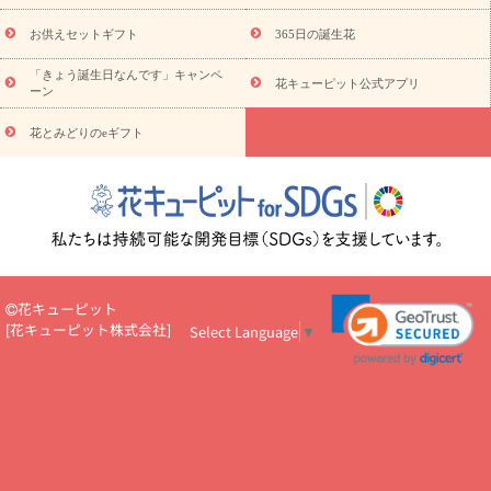
キューピットのeGfit
カラー
ピンク
イエローオレンジ
レッ
予算から探す
ド
お花の種類
バラ
ユリ
トルコキキョウ
お供えセットギフト
365日の誕生花
お祝い
お祝い・
3000円～
お祝い・
4000円～
お祝い・
5000円～
お祝い・
7000円～
お祝い・
10000円～
お供え・お
「きょう誕生日なんです」キャンペ
花キューピット公式アプリ
ーン
悔やみ
お供え・お悔やみ・
3000円～
お供え・お悔やみ・
5000
円～
お供え・お悔やみ・
7000円～
お供え・お悔やみ・
10000
花とみどりのeギフト
読み物
円～
注目されている記事
365日の誕生花カレンダー
開店・開業祝
いのマナー
定年退職祝いのマナー
お祝いを贈るときのマナー・
ルール
花キューピットのお祝いコラム一覧
誕生日のお花を「色
彩心理学」で選ぶ方法
結婚祝いの予算相場
出産祝いお役立ち情
報
転職祝いのマナー基礎知識
ペットのお祝いワンポイントアド
バイス
スタンド花（フラスタ）のマナー
お見舞いのマナーとル
花キューピット
ール
新築引っ越し祝いコラム
お祝い花のマナー総まとめ
職
[
花キューピット株式会社
]
Select Language
▼
場上司や先輩へ贈るお祝い花の正解は？
開店祝いの花 選び方ガイ
ド（早見表あり）
お供えを贈るときのマナー・ルール
花キューピットのお供え・
お悔やみ・仏花コラム一覧
花キューピットの仏花のルール・マナ
ーQ&A
ペットの供花の基礎知識とペットロスを癒す向き合い方
一周忌のマナー
四十九日の基礎知識
お盆のルール・マナー
お彼岸のルール・マナー
キリスト教のお葬式の流れ【マナー基礎