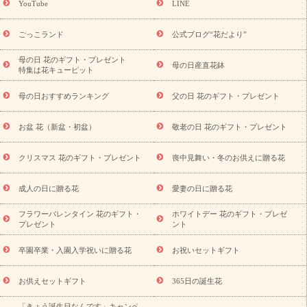
YouTube
LINE
用途か
キャンペーン
「きょう誕生日なんです」キャンペーン
ら探す
お祝いの花特集
当日配達特急便
お祝い商品一覧
お
ごっこランド
公式ブログ“花だより”
祝い
開店・開業祝い
新築・引っ越し祝い
退職祝い
結婚記
念日
結婚祝い
出産祝い
退院祝い・快気祝い
還暦祝い・長
母の日 花のギフト・プレゼント
母の日産直花鉢
特集は花キューピット
寿祝い
プチギフト
ペットのお祝いフラワー
お中元・暑中見
舞い
敬老の日
お供え・お悔やみ
当日配達特急便 お供え
お
母の日おすすめランキング
父の日 花のギフト・プレゼント
供え・お悔やみ商品一覧
お供え・お悔やみの花
四十九日法要以
降に贈る花
通夜・葬儀に贈る花
お供え お花とセットギフト
お盆 花（新盆・初盆）
敬老の日 花のギフト・プレゼント
お供え プリザーブドフラワー
ペットのお供えフラワー
お盆（新
盆・初盆）
その他
お祝い返し
お見舞い
お取り寄せギフト
ビジネス用
ご自宅用
観葉植物
ミディ胡蝶蘭
プリザーブ
クリスマス 花のギフト・プレゼント
喪中見舞い・冬のお供えに贈る花
スタイルから探す
ドフラワー
アレンジメント
花束
スタ
ンド花
お祝い
お供え・お悔やみ
胡蝶蘭
胡蝶蘭・花鉢
ミ
成人の日に贈る花
愛妻の日に贈る花
ディ胡蝶蘭・お祝い
ミディ胡蝶蘭・お供え
世界初の青色胡蝶蘭
フラワーバレンタイン 花のギフト・
ホワイトデー 花のギフト・プレゼ
観葉植物
観葉植物
産直多肉植物
プリザーブドフラワー
プレゼント
ント
お祝い
お供え・お悔やみ
花とセットギフト
セミオーダー
プチギフト（hanamore -ハナモア-）
花とみどりのeギフト
花
卒園卒業・入園入学祝いに贈る花
お祝いセットギフト
キューピットのeGfit
カラー
ピンク
イエローオレンジ
レッ
予算から探す
ド
お花の種類
バラ
ユリ
トルコキキョウ
お供えセットギフト
365日の誕生花
お祝い
お祝い・
3000円～
お祝い・
4000円～
お祝い・
「きょう誕生日なんです」キャンペ