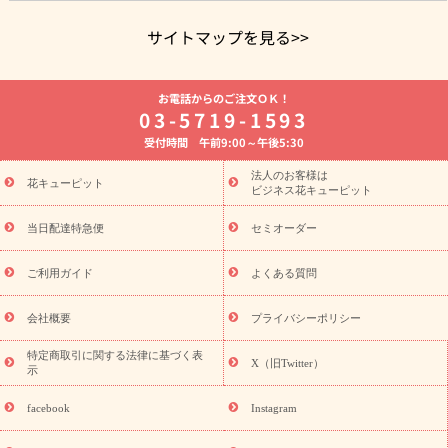
サイトマップを見る>>
よく贈られる花
お祝いの花特集
誕生日フラワーギフト特集
お電話からのご注文ＯＫ！
8月の誕生花(トルコキキョウ)
開店・開業祝い
退職祝い
結
03-5719-1593
婚記念日
お供え・お悔やみ
お供え・お悔やみの花
四十九日
受付時間 午前9:00～午後5:30
法要以降に贈る花
通夜・葬儀に贈る花
胡蝶蘭・花鉢
プリザ
ーブドフラワー
季節のイベント
ひまわり ギフト・プレゼント
法人のお客様は
季節のイベント
花キューピット
特集
お盆 花（新盆・初盆）
お盆 花（新
ビジネス花キューピット
盆・初盆）
お盆 花（新盆・初盆）
お盆・お供え 花とセットギ
フト
お盆・お供え プリザーブドフラワー
ひまわり ギフト・プ
当日配達特急便
セミオーダー
レゼント特集
夏の花贈り・お中元・暑中見舞い 花のギフト特集
敬老の日におくる花ギフト・プレゼント特集
敬老の日におくる
ご利用ガイド
よくある質問
花ギフト・プレゼント特集
敬老の日 花のおすすめランキング
敬
老の日 花鉢植えのギフト・プレゼント特集
敬老の日 花とセットギ
会社概要
プライバシーポリシー
フト・プレゼント特集
敬老の日の花 全てのギフト一覧
キャン
ペーン
映画『ウォーターガーディアンズ』コラボキャンペーン
特定商取引に関する法律に基づく表
X（旧Twitter）
示
誕生日の花を探す
「きょう誕生日なんです」キャンペーン
誕生日フラワーギフト
誕生日フラワーギフト特集
誕生日フラワ
facebook
Instagram
ーギフト商品一覧
バラ
ユリ
トルコキキョウ
8月の誕生花
(トルコキキョウ)
9月の誕生花(リンドウ)
誕生日セットギフト