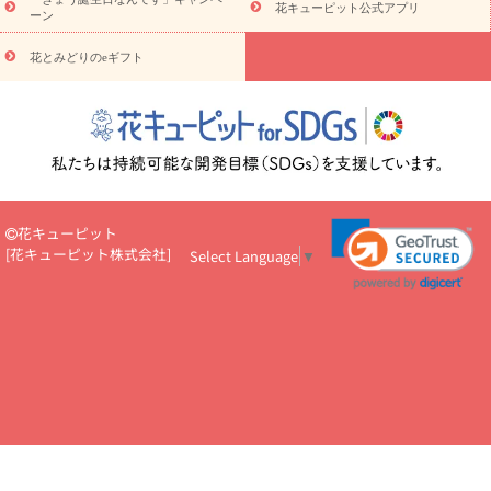
5000円～
お祝い・
7000円～
お祝い・
10000円～
お供え・お
花キューピット公式アプリ
ーン
悔やみ
お供え・お悔やみ・
3000円～
お供え・お悔やみ・
5000
円～
お供え・お悔やみ・
7000円～
お供え・お悔やみ・
10000
花とみどりのeギフト
読み物
円～
注目されている記事
365日の誕生花カレンダー
開店・開業祝
いのマナー
定年退職祝いのマナー
お祝いを贈るときのマナー・
ルール
花キューピットのお祝いコラム一覧
誕生日のお花を「色
彩心理学」で選ぶ方法
結婚祝いの予算相場
出産祝いお役立ち情
報
転職祝いのマナー基礎知識
ペットのお祝いワンポイントアド
バイス
スタンド花（フラスタ）のマナー
お見舞いのマナーとル
花キューピット
ール
新築引っ越し祝いコラム
お祝い花のマナー総まとめ
職
[
花キューピット株式会社
]
Select Language
▼
場上司や先輩へ贈るお祝い花の正解は？
開店祝いの花 選び方ガイ
ド（早見表あり）
お供えを贈るときのマナー・ルール
花キューピットのお供え・
お悔やみ・仏花コラム一覧
花キューピットの仏花のルール・マナ
ーQ&A
ペットの供花の基礎知識とペットロスを癒す向き合い方
一周忌のマナー
四十九日の基礎知識
お盆のルール・マナー
お彼岸のルール・マナー
キリスト教のお葬式の流れ【マナー基礎
知識】
お供え花のマナー総まとめ
仏花の選び方ガイド（早見表
あり)
花キューピット×専門家
CO2排出量削減 / SDGsを考える
プロ直伝10のテクニック
花美人5人の「花のある暮らし」
美
しい“花とお祝い”の世界
花贈りをもっと楽しみたい
男性は花を