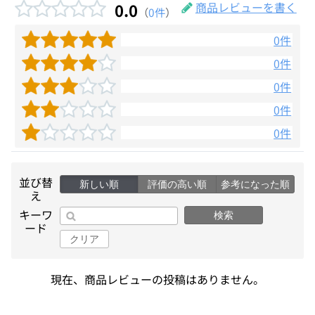
0.0
商品レビューを書く
（
0件
）
0件
0件
0件
0件
0件
並び替
新しい順
評価の高い順
参考になった順
え
キーワ
検索
ード
クリア
現在、商品レビューの投稿はありません。