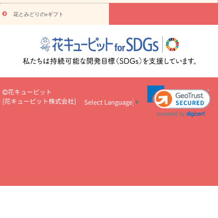
円～
お供え・お悔やみ・
7000円～
お供え・お悔やみ・
10000
花とみどりのeギフト
読み物
円～
注目されている記事
365日の誕生花カレンダー
開店・開業祝
いのマナー
定年退職祝いのマナー
お祝いを贈るときのマナー・
ルール
花キューピットのお祝いコラム一覧
誕生日のお花を「色
彩心理学」で選ぶ方法
結婚祝いの予算相場
出産祝いお役立ち情
報
転職祝いのマナー基礎知識
ペットのお祝いワンポイントアド
バイス
スタンド花（フラスタ）のマナー
お見舞いのマナーとル
花キューピット
ール
新築引っ越し祝いコラム
お祝い花のマナー総まとめ
職
[
花キューピット株式会社
]
Select Language
▼
場上司や先輩へ贈るお祝い花の正解は？
開店祝いの花 選び方ガイ
ド（早見表あり）
お供えを贈るときのマナー・ルール
花キューピットのお供え・
お悔やみ・仏花コラム一覧
花キューピットの仏花のルール・マナ
ーQ&A
ペットの供花の基礎知識とペットロスを癒す向き合い方
一周忌のマナー
四十九日の基礎知識
お盆のルール・マナー
お彼岸のルール・マナー
キリスト教のお葬式の流れ【マナー基礎
知識】
お供え花のマナー総まとめ
仏花の選び方ガイド（早見表
あり)
花キューピット×専門家
CO2排出量削減 / SDGsを考える
プロ直伝10のテクニック
花美人5人の「花のある暮らし」
美
しい“花とお祝い”の世界
花贈りをもっと楽しみたい
男性は花を
もらってうれしい？アンケート
テレワークにおすすめの観葉植