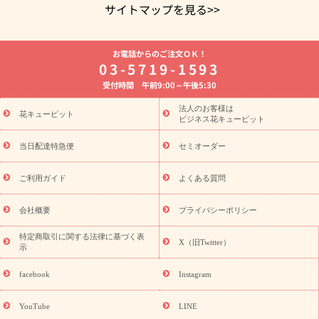
サイトマップを見る>>
よく贈られる花
お祝いの花特集
誕生日フラワーギフト特集
お電話からのご注文ＯＫ！
8月の誕生花(トルコキキョウ)
開店・開業祝い
退職祝い
結
03-5719-1593
婚記念日
お供え・お悔やみ
お供え・お悔やみの花
四十九日
受付時間 午前9:00～午後5:30
法要以降に贈る花
通夜・葬儀に贈る花
胡蝶蘭・花鉢
プリザ
ーブドフラワー
季節のイベント
ひまわり ギフト・プレゼント
法人のお客様は
季節のイベント
花キューピット
特集
お盆 花（新盆・初盆）
お盆 花（新
ビジネス花キューピット
盆・初盆）
お盆 花（新盆・初盆）
お盆・お供え 花とセットギ
フト
お盆・お供え プリザーブドフラワー
ひまわり ギフト・プ
当日配達特急便
セミオーダー
レゼント特集
夏の花贈り・お中元・暑中見舞い 花のギフト特集
敬老の日におくる花ギフト・プレゼント特集
敬老の日におくる
ご利用ガイド
よくある質問
花ギフト・プレゼント特集
敬老の日 花のおすすめランキング
敬
老の日 花鉢植えのギフト・プレゼント特集
敬老の日 花とセットギ
会社概要
プライバシーポリシー
フト・プレゼント特集
敬老の日の花 全てのギフト一覧
キャン
ペーン
映画『ウォーターガーディアンズ』コラボキャンペーン
特定商取引に関する法律に基づく表
X（旧Twitter）
示
誕生日の花を探す
「きょう誕生日なんです」キャンペーン
誕生日フラワーギフト
誕生日フラワーギフト特集
誕生日フラワ
facebook
Instagram
ーギフト商品一覧
バラ
ユリ
トルコキキョウ
8月の誕生花
(トルコキキョウ)
9月の誕生花(リンドウ)
誕生日セットギフト
YouTube
LINE
用途か
キャンペーン
「きょう誕生日なんです」キャンペーン