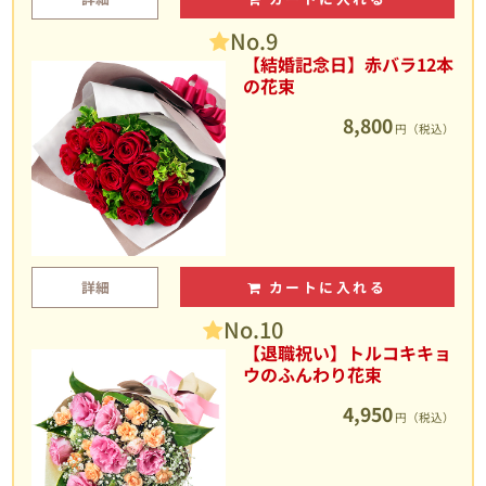
No.9
【結婚記念日】赤バラ12本
の花束
8,800
円（税込）
詳細
カートに入れる
No.10
【退職祝い】トルコキキョ
ウのふんわり花束
4,950
円（税込）