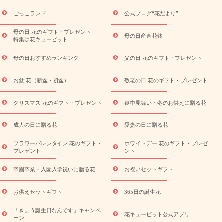
ら探す
お祝いの花特集
当日配達特急便
お祝い商品一覧
お
ごっこランド
公式ブログ“花だより”
祝い
開店・開業祝い
新築・引っ越し祝い
退職祝い
結婚記
念日
結婚祝い
出産祝い
退院祝い・快気祝い
還暦祝い・長
母の日 花のギフト・プレゼント
母の日産直花鉢
特集は花キューピット
寿祝い
プチギフト
ペットのお祝いフラワー
お中元・暑中見
舞い
敬老の日
お供え・お悔やみ
当日配達特急便 お供え
お
母の日おすすめランキング
父の日 花のギフト・プレゼント
供え・お悔やみ商品一覧
お供え・お悔やみの花
四十九日法要以
降に贈る花
通夜・葬儀に贈る花
お供え お花とセットギフト
お盆 花（新盆・初盆）
敬老の日 花のギフト・プレゼント
お供え プリザーブドフラワー
ペットのお供えフラワー
お盆（新
盆・初盆）
その他
お祝い返し
お見舞い
お取り寄せギフト
ビジネス用
ご自宅用
観葉植物
ミディ胡蝶蘭
プリザーブ
クリスマス 花のギフト・プレゼント
喪中見舞い・冬のお供えに贈る花
スタイルから探す
ドフラワー
アレンジメント
花束
スタ
ンド花
お祝い
お供え・お悔やみ
胡蝶蘭
胡蝶蘭・花鉢
ミ
成人の日に贈る花
愛妻の日に贈る花
ディ胡蝶蘭・お祝い
ミディ胡蝶蘭・お供え
世界初の青色胡蝶蘭
フラワーバレンタイン 花のギフト・
ホワイトデー 花のギフト・プレゼ
観葉植物
観葉植物
産直多肉植物
プリザーブドフラワー
プレゼント
ント
お祝い
お供え・お悔やみ
花とセットギフト
セミオーダー
プチギフト（hanamore -ハナモア-）
花とみどりのeギフト
花
卒園卒業・入園入学祝いに贈る花
お祝いセットギフト
キューピットのeGfit
カラー
ピンク
イエローオレンジ
レッ
予算から探す
ド
お花の種類
バラ
ユリ
トルコキキョウ
お供えセットギフト
365日の誕生花
お祝い
お祝い・
3000円～
お祝い・
4000円～
お祝い・
5000円～
お祝い・
7000円～
お祝い・
10000円～
お供え・お
「きょう誕生日なんです」キャンペ
花キューピット公式アプリ
ーン
悔やみ
お供え・お悔やみ・
3000円～
お供え・お悔やみ・
5000