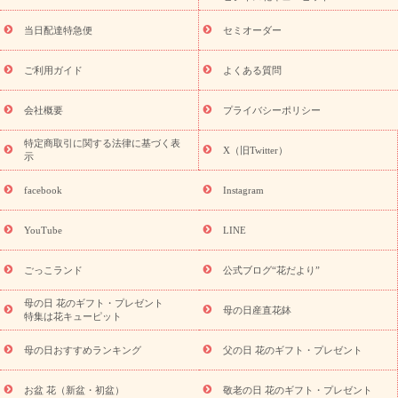
盆・初盆）
お盆 花（新盆・初盆）
お盆・お供え 花とセットギ
フト
お盆・お供え プリザーブドフラワー
ひまわり ギフト・プ
当日配達特急便
セミオーダー
レゼント特集
夏の花贈り・お中元・暑中見舞い 花のギフト特集
敬老の日におくる花ギフト・プレゼント特集
敬老の日におくる
ご利用ガイド
よくある質問
花ギフト・プレゼント特集
敬老の日 花のおすすめランキング
敬
老の日 花鉢植えのギフト・プレゼント特集
敬老の日 花とセットギ
会社概要
プライバシーポリシー
フト・プレゼント特集
敬老の日の花 全てのギフト一覧
キャン
ペーン
映画『ウォーターガーディアンズ』コラボキャンペーン
特定商取引に関する法律に基づく表
X（旧Twitter）
示
誕生日の花を探す
「きょう誕生日なんです」キャンペーン
誕生日フラワーギフト
誕生日フラワーギフト特集
誕生日フラワ
facebook
Instagram
ーギフト商品一覧
バラ
ユリ
トルコキキョウ
8月の誕生花
(トルコキキョウ)
9月の誕生花(リンドウ)
誕生日セットギフト
YouTube
LINE
用途か
キャンペーン
「きょう誕生日なんです」キャンペーン
ら探す
お祝いの花特集
当日配達特急便
お祝い商品一覧
お
ごっこランド
公式ブログ“花だより”
祝い
開店・開業祝い
新築・引っ越し祝い
退職祝い
結婚記
念日
結婚祝い
出産祝い
退院祝い・快気祝い
還暦祝い・長
母の日 花のギフト・プレゼント
母の日産直花鉢
特集は花キューピット
寿祝い
プチギフト
ペットのお祝いフラワー
お中元・暑中見
舞い
敬老の日
お供え・お悔やみ
当日配達特急便 お供え
お
母の日おすすめランキング
父の日 花のギフト・プレゼント
供え・お悔やみ商品一覧
お供え・お悔やみの花
四十九日法要以
降に贈る花
通夜・葬儀に贈る花
お供え お花とセットギフト
お盆 花（新盆・初盆）
敬老の日 花のギフト・プレゼント
お供え プリザーブドフラワー
ペットのお供えフラワー
お盆（新