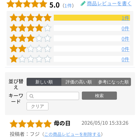
5.0
商品レビューを書く
（
1件
）
1件
0件
0件
0件
0件
並び替
新しい順
評価の高い順
参考になった順
え
キーワ
検索
ード
クリア
母の日
2026/05/10 15:33:26
投稿者：フジ
（
この商品レビューを削除する
）