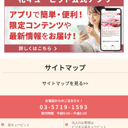
サイトマップ
サイトマップを見る>>
よく贈られる花
お祝いの花特集
誕生日フラワーギフト特集
お電話からのご注文ＯＫ！
8月の誕生花(トルコキキョウ)
開店・開業祝い
退職祝い
結
03-5719-1593
婚記念日
お供え・お悔やみ
お供え・お悔やみの花
四十九日
受付時間 午前9:00～午後5:30
法要以降に贈る花
通夜・葬儀に贈る花
胡蝶蘭・花鉢
プリザ
ーブドフラワー
季節のイベント
ひまわり ギフト・プレゼント
法人のお客様は
季節のイベント
花キューピット
特集
お盆 花（新盆・初盆）
お盆 花（新
ビジネス花キューピット