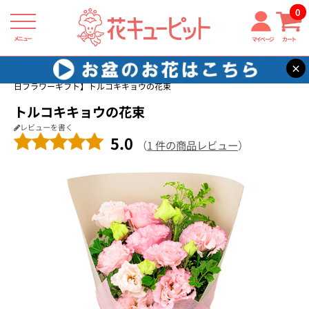
0
メニュー
マイページ
カート
×
花キューピット
家族に贈る誕生日フラワーギフト
【家族に贈る誕生
日フラワーギフト】トルコキキョウの花束
トルコキキョウの花束
レビューを書く
5.0
（
1 件の商品レビュー
）