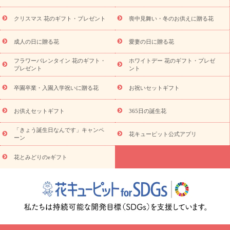
盆・初盆）
その他
お祝い返し
お見舞い
お取り寄せギフト
ビジネス用
ご自宅用
観葉植物
ミディ胡蝶蘭
プリザーブ
クリスマス 花のギフト・プレゼント
喪中見舞い・冬のお供えに贈る花
スタイルから探す
ドフラワー
アレンジメント
花束
スタ
ンド花
お祝い
お供え・お悔やみ
胡蝶蘭
胡蝶蘭・花鉢
ミ
成人の日に贈る花
愛妻の日に贈る花
ディ胡蝶蘭・お祝い
ミディ胡蝶蘭・お供え
世界初の青色胡蝶蘭
フラワーバレンタイン 花のギフト・
ホワイトデー 花のギフト・プレゼ
観葉植物
観葉植物
産直多肉植物
プリザーブドフラワー
プレゼント
ント
お祝い
お供え・お悔やみ
花とセットギフト
セミオーダー
プチギフト（hanamore -ハナモア-）
花とみどりのeギフト
花
卒園卒業・入園入学祝いに贈る花
お祝いセットギフト
キューピットのeGfit
カラー
ピンク
イエローオレンジ
レッ
予算から探す
ド
お花の種類
バラ
ユリ
トルコキキョウ
お供えセットギフト
365日の誕生花
お祝い
お祝い・
3000円～
お祝い・
4000円～
お祝い・
5000円～
お祝い・
7000円～
お祝い・
10000円～
お供え・お
「きょう誕生日なんです」キャンペ
花キューピット公式アプリ
ーン
悔やみ
お供え・お悔やみ・
3000円～
お供え・お悔やみ・
5000
円～
お供え・お悔やみ・
7000円～
お供え・お悔やみ・
10000
花とみどりのeギフト
読み物
円～
注目されている記事
365日の誕生花カレンダー
開店・開業祝
いのマナー
定年退職祝いのマナー
お祝いを贈るときのマナー・
ルール
花キューピットのお祝いコラム一覧
誕生日のお花を「色
彩心理学」で選ぶ方法
結婚祝いの予算相場
出産祝いお役立ち情
報
転職祝いのマナー基礎知識
ペットのお祝いワンポイントアド
バイス
スタンド花（フラスタ）のマナー
お見舞いのマナーとル