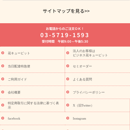
サイトマップを見る>>
よく贈られる花
お祝いの花特集
誕生日フラワーギフト特集
お電話からのご注文ＯＫ！
8月の誕生花(トルコキキョウ)
開店・開業祝い
退職祝い
結
03-5719-1593
婚記念日
お供え・お悔やみ
お供え・お悔やみの花
四十九日
受付時間 午前9:00～午後5:30
法要以降に贈る花
通夜・葬儀に贈る花
胡蝶蘭・花鉢
プリザ
ーブドフラワー
季節のイベント
ひまわり ギフト・プレゼント
法人のお客様は
季節のイベント
花キューピット
特集
お盆 花（新盆・初盆）
お盆 花（新
ビジネス花キューピット
盆・初盆）
お盆 花（新盆・初盆）
お盆・お供え 花とセットギ
フト
お盆・お供え プリザーブドフラワー
ひまわり ギフト・プ
当日配達特急便
セミオーダー
レゼント特集
夏の花贈り・お中元・暑中見舞い 花のギフト特集
敬老の日におくる花ギフト・プレゼント特集
敬老の日におくる
ご利用ガイド
よくある質問
花ギフト・プレゼント特集
敬老の日 花のおすすめランキング
敬
老の日 花鉢植えのギフト・プレゼント特集
敬老の日 花とセットギ
会社概要
プライバシーポリシー
フト・プレゼント特集
敬老の日の花 全てのギフト一覧
キャン
ペーン
映画『ウォーターガーディアンズ』コラボキャンペーン
特定商取引に関する法律に基づく表
X（旧Twitter）
示
誕生日の花を探す
「きょう誕生日なんです」キャンペーン
誕生日フラワーギフト
誕生日フラワーギフト特集
誕生日フラワ
facebook
Instagram
ーギフト商品一覧
バラ
ユリ
トルコキキョウ
8月の誕生花
(トルコキキョウ)
9月の誕生花(リンドウ)
誕生日セットギフト