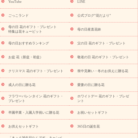
YouTube
LINE
用途か
キャンペーン
「きょう誕生日なんです」キャンペーン
ら探す
お祝いの花特集
当日配達特急便
お祝い商品一覧
お
ごっこランド
公式ブログ“花だより”
祝い
開店・開業祝い
新築・引っ越し祝い
退職祝い
結婚記
念日
結婚祝い
出産祝い
退院祝い・快気祝い
還暦祝い・長
母の日 花のギフト・プレゼント
母の日産直花鉢
特集は花キューピット
寿祝い
プチギフト
ペットのお祝いフラワー
お中元・暑中見
舞い
敬老の日
お供え・お悔やみ
当日配達特急便 お供え
お
母の日おすすめランキング
父の日 花のギフト・プレゼント
供え・お悔やみ商品一覧
お供え・お悔やみの花
四十九日法要以
降に贈る花
通夜・葬儀に贈る花
お供え お花とセットギフト
お盆 花（新盆・初盆）
敬老の日 花のギフト・プレゼント
お供え プリザーブドフラワー
ペットのお供えフラワー
お盆（新
盆・初盆）
その他
お祝い返し
お見舞い
お取り寄せギフト
ビジネス用
ご自宅用
観葉植物
ミディ胡蝶蘭
プリザーブ
クリスマス 花のギフト・プレゼント
喪中見舞い・冬のお供えに贈る花
スタイルから探す
ドフラワー
アレンジメント
花束
スタ
ンド花
お祝い
お供え・お悔やみ
胡蝶蘭
胡蝶蘭・花鉢
ミ
成人の日に贈る花
愛妻の日に贈る花
ディ胡蝶蘭・お祝い
ミディ胡蝶蘭・お供え
世界初の青色胡蝶蘭
フラワーバレンタイン 花のギフト・
ホワイトデー 花のギフト・プレゼ
観葉植物
観葉植物
産直多肉植物
プリザーブドフラワー
プレゼント
ント
お祝い
お供え・お悔やみ
花とセットギフト
セミオーダー
プチギフト（hanamore -ハナモア-）
花とみどりのeギフト
花
卒園卒業・入園入学祝いに贈る花
お祝いセットギフト
キューピットのeGfit
カラー
ピンク
イエローオレンジ
レッ
予算から探す
ド
お花の種類
バラ
ユリ
トルコキキョウ
お供えセットギフト
365日の誕生花
お祝い
お祝い・
3000円～
お祝い・
4000円～
お祝い・
「きょう誕生日なんです」キャンペ