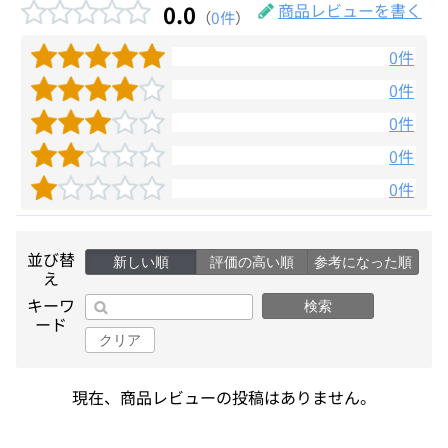
0.0
商品レビューを書く
（
0件
）
0件
0件
0件
0件
0件
並び替
新しい順
評価の高い順
参考になった順
え
キーワ
検索
ード
クリア
現在、商品レビューの投稿はありません。