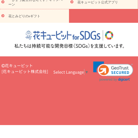
5000円～
お祝い・
7000円～
お祝い・
10000円～
お供え・お
花キューピット公式アプリ
ーン
悔やみ
お供え・お悔やみ・
3000円～
お供え・お悔やみ・
5000
円～
お供え・お悔やみ・
7000円～
お供え・お悔やみ・
10000
花とみどりのeギフト
読み物
円～
注目されている記事
365日の誕生花カレンダー
開店・開業祝
いのマナー
定年退職祝いのマナー
お祝いを贈るときのマナー・
ルール
花キューピットのお祝いコラム一覧
誕生日のお花を「色
彩心理学」で選ぶ方法
結婚祝いの予算相場
出産祝いお役立ち情
報
転職祝いのマナー基礎知識
ペットのお祝いワンポイントアド
バイス
スタンド花（フラスタ）のマナー
お見舞いのマナーとル
花キューピット
ール
新築引っ越し祝いコラム
お祝い花のマナー総まとめ
職
[
花キューピット株式会社
]
Select Language
▼
場上司や先輩へ贈るお祝い花の正解は？
開店祝いの花 選び方ガイ
ド（早見表あり）
お供えを贈るときのマナー・ルール
花キューピットのお供え・
お悔やみ・仏花コラム一覧
花キューピットの仏花のルール・マナ
ーQ&A
ペットの供花の基礎知識とペットロスを癒す向き合い方
一周忌のマナー
四十九日の基礎知識
お盆のルール・マナー
お彼岸のルール・マナー
キリスト教のお葬式の流れ【マナー基礎
知識】
お供え花のマナー総まとめ
仏花の選び方ガイド（早見表
あり)
花キューピット×専門家
CO2排出量削減 / SDGsを考える
プロ直伝10のテクニック
花美人5人の「花のある暮らし」
美
しい“花とお祝い”の世界
花贈りをもっと楽しみたい
男性は花を