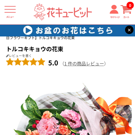
0
メニュー
マイページ
カート
×
花キューピット
家族に贈る誕生日フラワーギフト
【家族に贈る誕生
日フラワーギフト】トルコキキョウの花束
トルコキキョウの花束
レビューを書く
5.0
（
1 件の商品レビュー
）