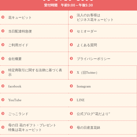
受付時間 午前9:00～午後5:30
法要以降に贈る花
通夜・葬儀に贈る花
胡蝶蘭・花鉢
プリザ
ーブドフラワー
季節のイベント
ひまわり ギフト・プレゼント
法人のお客様は
季節のイベント
花キューピット
特集
お盆 花（新盆・初盆）
お盆 花（新
ビジネス花キューピット
盆・初盆）
お盆 花（新盆・初盆）
お盆・お供え 花とセットギ
フト
お盆・お供え プリザーブドフラワー
ひまわり ギフト・プ
当日配達特急便
セミオーダー
レゼント特集
夏の花贈り・お中元・暑中見舞い 花のギフト特集
敬老の日におくる花ギフト・プレゼント特集
敬老の日におくる
ご利用ガイド
よくある質問
花ギフト・プレゼント特集
敬老の日 花のおすすめランキング
敬
老の日 花鉢植えのギフト・プレゼント特集
敬老の日 花とセットギ
会社概要
プライバシーポリシー
フト・プレゼント特集
敬老の日の花 全てのギフト一覧
キャン
ペーン
映画『ウォーターガーディアンズ』コラボキャンペーン
特定商取引に関する法律に基づく表
X（旧Twitter）
示
誕生日の花を探す
「きょう誕生日なんです」キャンペーン
誕生日フラワーギフト
誕生日フラワーギフト特集
誕生日フラワ
facebook
Instagram
ーギフト商品一覧
バラ
ユリ
トルコキキョウ
8月の誕生花
(トルコキキョウ)
9月の誕生花(リンドウ)
誕生日セットギフト
YouTube
LINE
用途か
キャンペーン
「きょう誕生日なんです」キャンペーン
ら探す
お祝いの花特集
当日配達特急便
お祝い商品一覧
お
ごっこランド
公式ブログ“花だより”
祝い
開店・開業祝い
新築・引っ越し祝い
退職祝い
結婚記
念日
結婚祝い
出産祝い
退院祝い・快気祝い
還暦祝い・長
母の日 花のギフト・プレゼント
母の日産直花鉢
特集は花キューピット
寿祝い
プチギフト
ペットのお祝いフラワー
お中元・暑中見