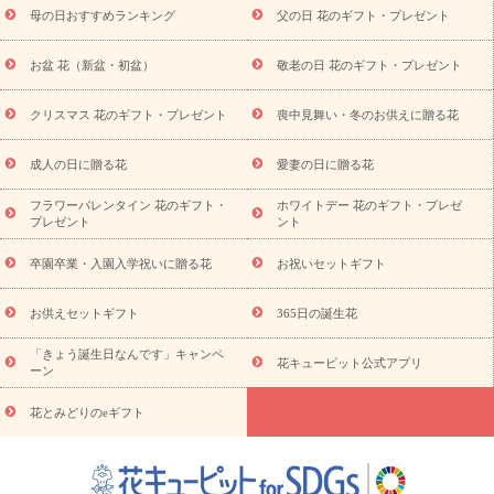
舞い
敬老の日
お供え・お悔やみ
当日配達特急便 お供え
お
母の日おすすめランキング
父の日 花のギフト・プレゼント
供え・お悔やみ商品一覧
お供え・お悔やみの花
四十九日法要以
降に贈る花
通夜・葬儀に贈る花
お供え お花とセットギフト
お盆 花（新盆・初盆）
敬老の日 花のギフト・プレゼント
お供え プリザーブドフラワー
ペットのお供えフラワー
お盆（新
盆・初盆）
その他
お祝い返し
お見舞い
お取り寄せギフト
ビジネス用
ご自宅用
観葉植物
ミディ胡蝶蘭
プリザーブ
クリスマス 花のギフト・プレゼント
喪中見舞い・冬のお供えに贈る花
スタイルから探す
ドフラワー
アレンジメント
花束
スタ
ンド花
お祝い
お供え・お悔やみ
胡蝶蘭
胡蝶蘭・花鉢
ミ
成人の日に贈る花
愛妻の日に贈る花
ディ胡蝶蘭・お祝い
ミディ胡蝶蘭・お供え
世界初の青色胡蝶蘭
フラワーバレンタイン 花のギフト・
ホワイトデー 花のギフト・プレゼ
観葉植物
観葉植物
産直多肉植物
プリザーブドフラワー
プレゼント
ント
お祝い
お供え・お悔やみ
花とセットギフト
セミオーダー
プチギフト（hanamore -ハナモア-）
花とみどりのeギフト
花
卒園卒業・入園入学祝いに贈る花
お祝いセットギフト
キューピットのeGfit
カラー
ピンク
イエローオレンジ
レッ
予算から探す
ド
お花の種類
バラ
ユリ
トルコキキョウ
お供えセットギフト
365日の誕生花
お祝い
お祝い・
3000円～
お祝い・
4000円～
お祝い・
5000円～
お祝い・
7000円～
お祝い・
10000円～
お供え・お
「きょう誕生日なんです」キャンペ
花キューピット公式アプリ
ーン
悔やみ
お供え・お悔やみ・
3000円～
お供え・お悔やみ・
5000
円～
お供え・お悔やみ・
7000円～
お供え・お悔やみ・
10000
花とみどりのeギフト
読み物
円～
注目されている記事
365日の誕生花カレンダー
開店・開業祝
いのマナー
定年退職祝いのマナー
お祝いを贈るときのマナー・