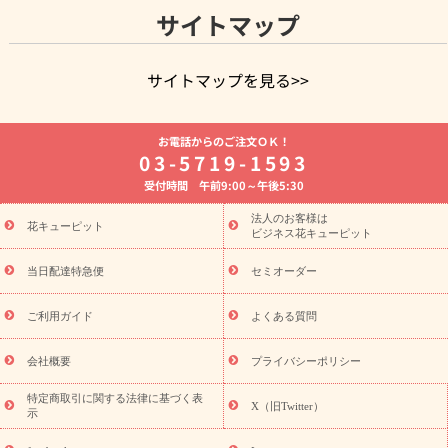
サイトマップ
サイトマップを見る>>
よく贈られる花
お祝いの花特集
誕生日フラワーギフト特集
お電話からのご注文ＯＫ！
8月の誕生花(トルコキキョウ)
開店・開業祝い
退職祝い
結
03-5719-1593
婚記念日
お供え・お悔やみ
お供え・お悔やみの花
四十九日
受付時間 午前9:00～午後5:30
法要以降に贈る花
通夜・葬儀に贈る花
胡蝶蘭・花鉢
プリザ
ーブドフラワー
季節のイベント
ひまわり ギフト・プレゼント
法人のお客様は
季節のイベント
花キューピット
特集
お盆 花（新盆・初盆）
お盆 花（新
ビジネス花キューピット
盆・初盆）
お盆 花（新盆・初盆）
お盆・お供え 花とセットギ
フト
お盆・お供え プリザーブドフラワー
ひまわり ギフト・プ
当日配達特急便
セミオーダー
レゼント特集
夏の花贈り・お中元・暑中見舞い 花のギフト特集
敬老の日におくる花ギフト・プレゼント特集
敬老の日におくる
ご利用ガイド
よくある質問
花ギフト・プレゼント特集
敬老の日 花のおすすめランキング
敬
老の日 花鉢植えのギフト・プレゼント特集
敬老の日 花とセットギ
会社概要
プライバシーポリシー
フト・プレゼント特集
敬老の日の花 全てのギフト一覧
キャン
ペーン
映画『ウォーターガーディアンズ』コラボキャンペーン
特定商取引に関する法律に基づく表
X（旧Twitter）
示
誕生日の花を探す
「きょう誕生日なんです」キャンペーン
誕生日フラワーギフト
誕生日フラワーギフト特集
誕生日フラワ