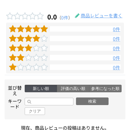
0.0
商品レビューを書く
（
0件
）
0件
0件
0件
0件
0件
並び替
新しい順
評価の高い順
参考になった順
え
キーワ
検索
ード
クリア
現在、商品レビューの投稿はありません。