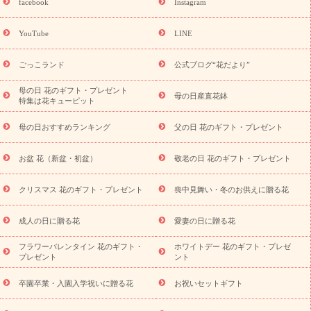
facebook
Instagram
ーギフト商品一覧
バラ
ユリ
トルコキキョウ
8月の誕生花
(トルコキキョウ)
9月の誕生花(リンドウ)
誕生日セットギフト
YouTube
LINE
用途か
キャンペーン
「きょう誕生日なんです」キャンペーン
ら探す
お祝いの花特集
当日配達特急便
お祝い商品一覧
お
ごっこランド
公式ブログ“花だより”
祝い
開店・開業祝い
新築・引っ越し祝い
退職祝い
結婚記
念日
結婚祝い
出産祝い
退院祝い・快気祝い
還暦祝い・長
母の日 花のギフト・プレゼント
母の日産直花鉢
特集は花キューピット
寿祝い
プチギフト
ペットのお祝いフラワー
お中元・暑中見
舞い
敬老の日
お供え・お悔やみ
お供え・お悔やみ商品一覧
母の日おすすめランキング
父の日 花のギフト・プレゼント
お供え・お悔やみの花
四十九日法要以降に贈る花
通夜・葬儀
に贈る花
お供え お花とセットギフト
お供え プリザーブドフラ
お盆 花（新盆・初盆）
敬老の日 花のギフト・プレゼント
ワー
ペットのお供えフラワー
お盆（新盆・初盆）
その他
お祝い返し
お見舞い
お取り寄せギフト
ビジネス用
ご自宅
スタイル
クリスマス 花のギフト・プレゼント
喪中見舞い・冬のお供えに贈る花
用
観葉植物
ミディ胡蝶蘭
プリザーブドフラワー
から探す
アレンジメント
花束
スタンド花
お祝い
お供
成人の日に贈る花
愛妻の日に贈る花
え・お悔やみ
胡蝶蘭
胡蝶蘭・花鉢
ミディ胡蝶蘭・お祝い
ミディ胡蝶蘭・お供え
世界初の青色胡蝶蘭
観葉植物
観葉植
フラワーバレンタイン 花のギフト・
ホワイトデー 花のギフト・プレゼ
物
産直多肉植物
プリザーブドフラワー
お祝い
お供え・お
プレゼント
ント
悔やみ
花とセットギフト
セミオーダー
プチギフト
（hanamore -ハナモア-）
花とみどりのeギフト
花キューピッ
卒園卒業・入園入学祝いに贈る花
お祝いセットギフト
トのeGfit
カラー
ピンク
イエローオレンジ
レッド
お花の