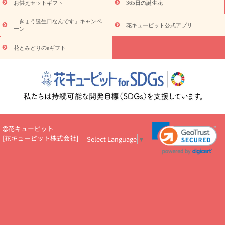
予算から探す
種類
バラ
ユリ
トルコキキョウ
お祝い
お供えセットギフト
365日の誕生花
お祝い・
3000円～
お祝い・
4000円～
お祝い・
5000円～
お
「きょう誕生日なんです」キャンペ
祝い・
7000円～
お祝い・
10000円～
お供え・お悔やみ
お供
花キューピット公式アプリ
ーン
え・お悔やみ・
3000円～
お供え・お悔やみ・
5000円～
お供
読み
え・お悔やみ・
7000円～
お供え・お悔やみ・
10000円～
花とみどりのeギフト
物
注目されている記事
365日の誕生花カレンダー
開店・開業祝
いのマナー
定年退職祝いのマナー
お祝いを贈るときのマナー・
ルール
花キューピットのお祝いコラム一覧
誕生日のお花を「色
彩心理学」で選ぶ方法
結婚祝いの予算相場
出産祝いお役立ち情
報
転職祝いのマナー基礎知識
ペットのお祝いワンポイントアド
バイス
スタンド花（フラスタ）のマナー
お見舞いのマナーとル
花キューピット
ール
新築引っ越し祝いコラム
お祝い花のマナー総まとめ
職
[
花キューピット株式会社
]
Select Language
▼
場上司や先輩へ贈るお祝い花の正解は？
開店祝いの花 選び方ガイ
ド（早見表あり）
お供えを贈るときのマナー・ルール
花キューピットのお供え・
お悔やみ・仏花コラム一覧
花キューピットの仏花のルール・マナ
ーQ&A
ペットの供花の基礎知識とペットロスを癒す向き合い方
一周忌のマナー
四十九日の基礎知識
お盆のルール・マナー
お彼岸のルール・マナー
キリスト教のお葬式の流れ【マナー基礎
知識】
お供え花のマナー総まとめ
仏花の選び方ガイド（早見表