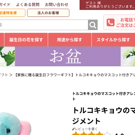
ゲスト 様
ガイド
よくある質問
お問い合わせ
ご利用ありがとうございます
配達特急便
法人のお客様
お電話
ご注文は
誕生日の花を探す
用途から探す
スタイルから探す
ギフト
【家族に贈る誕生日フラワーギフト】トルコキキョウのマスコット付きア
トルコキキョウのマスコット付きアレン
ト
トルコキキョウの
ジメント
レビューを書く