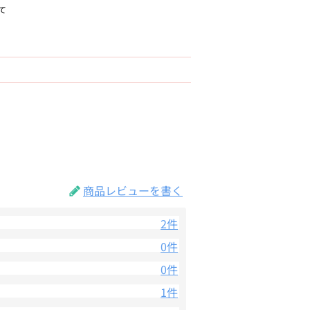
て
商品レビューを書く
2件
0件
0件
1件