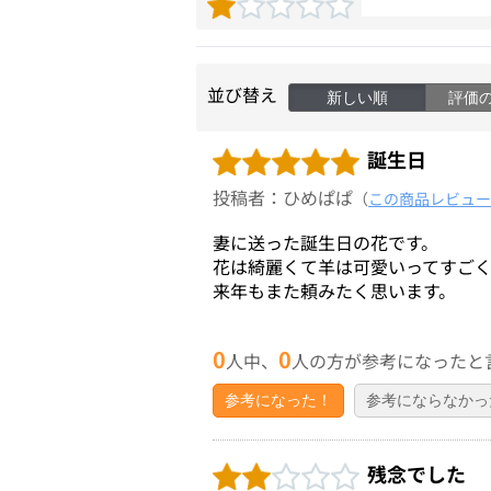
並び替え
新しい順
評価
誕生日
投稿者：ひめぱぱ
（
この商品レビュー
妻に送った誕生日の花です。
花は綺麗くて羊は可愛いってすご
来年もまた頼みたく思います。
0
0
人中、
人の方が参考になったと
参考になった！
参考にならなかっ
残念でした