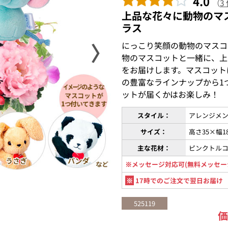
4.0
（
3
上品な花々に動物のマ
ラス
〉
にっこり笑顔の動物のマスコ
物のマスコットと一緒に、上
をお届けします。マスコット
の豊富なラインナップから1
ットが届くかはお楽しみ！
スタイル：
アレンジメン
サイズ：
高さ35×幅1
主な花材：
ピンクトル
※メッセージ対応可(無料メッセー
※
17時でのご注文で翌日お届け
525119