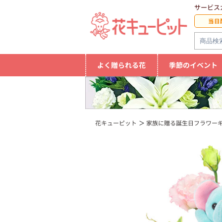
サービス
当日
よく贈られる花
季節のイベント
花キューピット
家族に贈る誕生日フラワー