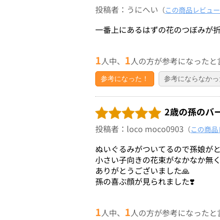
投稿者：うにへい
（
この商品レビュー
一番上にあるはずの花のつぼみが
1
1
人中、
人の方が参考になったと
参考になった！
参考にならなかっ
2歳の孫のバ
投稿者：loco moco0903
（
この商品
ぬいぐるみがついてるので孫娘が
小さい子向きの花束がなかなか無くて助
ありがとうございました🙏
孫の喜ぶ顔が見られました❣️
1
1
人中、
人の方が参考になったと