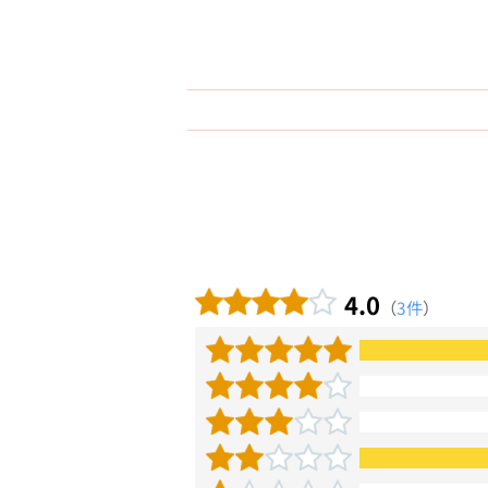
4.0
（
3件
）