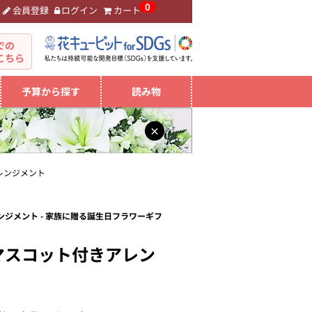
0
会員登録
ログイン
カート
。
での
こちら
予算から探す
読み物
×
レンジメント
ジメント - 家族に贈る誕生日フラワーギフ
マスコット付きアレン