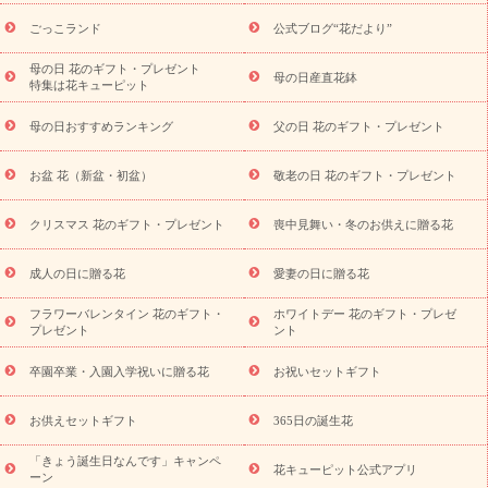
ら探す
お祝いの花特集
当日配達特急便
お祝い商品一覧
お
ごっこランド
公式ブログ“花だより”
祝い
開店・開業祝い
新築・引っ越し祝い
退職祝い
結婚記
念日
結婚祝い
出産祝い
退院祝い・快気祝い
還暦祝い・長
母の日 花のギフト・プレゼント
母の日産直花鉢
特集は花キューピット
寿祝い
プチギフト
ペットのお祝いフラワー
お中元・暑中見
舞い
敬老の日
お供え・お悔やみ
当日配達特急便 お供え
お
母の日おすすめランキング
父の日 花のギフト・プレゼント
供え・お悔やみ商品一覧
お供え・お悔やみの花
四十九日法要以
降に贈る花
通夜・葬儀に贈る花
お供え お花とセットギフト
お盆 花（新盆・初盆）
敬老の日 花のギフト・プレゼント
お供え プリザーブドフラワー
ペットのお供えフラワー
お盆（新
盆・初盆）
その他
お祝い返し
お見舞い
お取り寄せギフト
ビジネス用
ご自宅用
観葉植物
ミディ胡蝶蘭
プリザーブ
クリスマス 花のギフト・プレゼント
喪中見舞い・冬のお供えに贈る花
スタイルから探す
ドフラワー
アレンジメント
花束
スタ
ンド花
お祝い
お供え・お悔やみ
胡蝶蘭
胡蝶蘭・花鉢
ミ
成人の日に贈る花
愛妻の日に贈る花
ディ胡蝶蘭・お祝い
ミディ胡蝶蘭・お供え
世界初の青色胡蝶蘭
フラワーバレンタイン 花のギフト・
ホワイトデー 花のギフト・プレゼ
観葉植物
観葉植物
産直多肉植物
プリザーブドフラワー
プレゼント
ント
お祝い
お供え・お悔やみ
花とセットギフト
セミオーダー
プチギフト（hanamore -ハナモア-）
花とみどりのeギフト
花
卒園卒業・入園入学祝いに贈る花
お祝いセットギフト
キューピットのeGfit
カラー
ピンク
イエローオレンジ
レッ
予算から探す
ド
お花の種類
バラ
ユリ
トルコキキョウ
お供えセットギフト
365日の誕生花
お祝い
お祝い・
3000円～
お祝い・
4000円～
お祝い・
5000円～
お祝い・
7000円～
お祝い・
10000円～
お供え・お
「きょう誕生日なんです」キャンペ
花キューピット公式アプリ
ーン
悔やみ
お供え・お悔やみ・
3000円～
お供え・お悔やみ・
5000