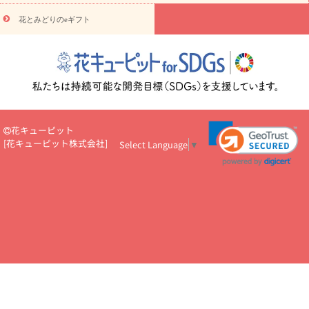
円～
お供え・お悔やみ・
7000円～
お供え・お悔やみ・
10000
花とみどりのeギフト
読み物
円～
注目されている記事
365日の誕生花カレンダー
開店・開業祝
いのマナー
定年退職祝いのマナー
お祝いを贈るときのマナー・
ルール
花キューピットのお祝いコラム一覧
誕生日のお花を「色
彩心理学」で選ぶ方法
結婚祝いの予算相場
出産祝いお役立ち情
報
転職祝いのマナー基礎知識
ペットのお祝いワンポイントアド
バイス
スタンド花（フラスタ）のマナー
お見舞いのマナーとル
花キューピット
ール
新築引っ越し祝いコラム
お祝い花のマナー総まとめ
職
[
花キューピット株式会社
]
Select Language
▼
場上司や先輩へ贈るお祝い花の正解は？
開店祝いの花 選び方ガイ
ド（早見表あり）
お供えを贈るときのマナー・ルール
花キューピットのお供え・
お悔やみ・仏花コラム一覧
花キューピットの仏花のルール・マナ
ーQ&A
ペットの供花の基礎知識とペットロスを癒す向き合い方
一周忌のマナー
四十九日の基礎知識
お盆のルール・マナー
お彼岸のルール・マナー
キリスト教のお葬式の流れ【マナー基礎
知識】
お供え花のマナー総まとめ
仏花の選び方ガイド（早見表
あり)
花キューピット×専門家
CO2排出量削減 / SDGsを考える
プロ直伝10のテクニック
花美人5人の「花のある暮らし」
美
しい“花とお祝い”の世界
花贈りをもっと楽しみたい
男性は花を
もらってうれしい？アンケート
テレワークにおすすめの観葉植