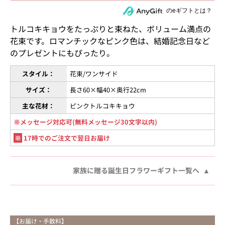
住所を知らない相手にeギフトで贈る
のeギフトとは？
トルコキキョウをたっぷりと束ねた、ボリューム満点の
花束です。ロマンチックなピンク色は、結婚記念日など
のプレゼントにもぴったり。
スタイル：
花束/ワンサイド
サイズ：
長さ60×幅40×奥行22cm
主な花材：
ピンクトルコキキョウ
※メッセージ対応可(無料メッセージ30文字以内)
※
17時でのご注文で翌日お届け
家族に贈る誕生日フラワーギフト一覧へ
【お届け・手数料】