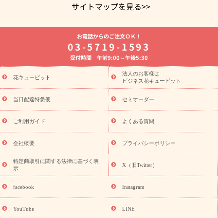
サイトマップを見る>>
よく贈られる花
お祝いの花特集
誕生日フラワーギフト特集
お電話からのご注文ＯＫ！
8月の誕生花(トルコキキョウ)
開店・開業祝い
退職祝い
結
03-5719-1593
婚記念日
お供え・お悔やみ
お供え・お悔やみの花
四十九日
受付時間 午前9:00～午後5:30
法要以降に贈る花
通夜・葬儀に贈る花
胡蝶蘭・花鉢
プリザ
ーブドフラワー
季節のイベント
ひまわり ギフト・プレゼント
法人のお客様は
季節のイベント
花キューピット
特集
お盆 花（新盆・初盆）
お盆 花（新
ビジネス花キューピット
盆・初盆）
お盆 花（新盆・初盆）
お盆・お供え 花とセットギ
フト
お盆・お供え プリザーブドフラワー
ひまわり ギフト・プ
当日配達特急便
セミオーダー
レゼント特集
夏の花贈り・お中元・暑中見舞い 花のギフト特集
敬老の日におくる花ギフト・プレゼント特集
敬老の日におくる
ご利用ガイド
よくある質問
花ギフト・プレゼント特集
敬老の日 花のおすすめランキング
敬
老の日 花鉢植えのギフト・プレゼント特集
敬老の日 花とセットギ
会社概要
プライバシーポリシー
フト・プレゼント特集
敬老の日の花 全てのギフト一覧
キャン
ペーン
映画『ウォーターガーディアンズ』コラボキャンペーン
特定商取引に関する法律に基づく表
X（旧Twitter）
示
誕生日の花を探す
「きょう誕生日なんです」キャンペーン
誕生日フラワーギフト
誕生日フラワーギフト特集
誕生日フラワ
facebook
Instagram
ーギフト商品一覧
バラ
ユリ
トルコキキョウ
8月の誕生花
(トルコキキョウ)
9月の誕生花(リンドウ)
誕生日セットギフト
YouTube
LINE
用途か
キャンペーン
「きょう誕生日なんです」キャンペーン