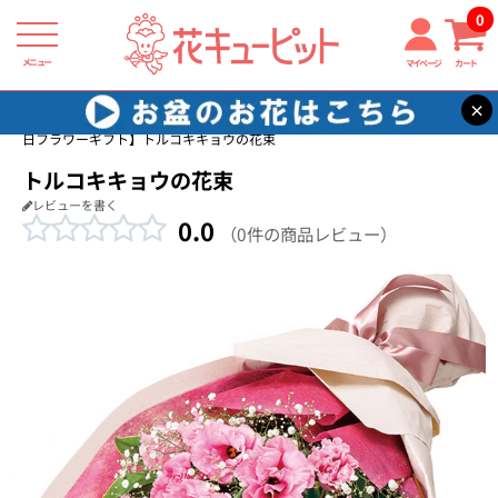
0
メニュー
マイページ
カート
×
花キューピット
家族に贈る誕生日フラワーギフト
【家族に贈る誕生
日フラワーギフト】トルコキキョウの花束
トルコキキョウの花束
レビューを書く
0.0
（0件の商品レビュー）