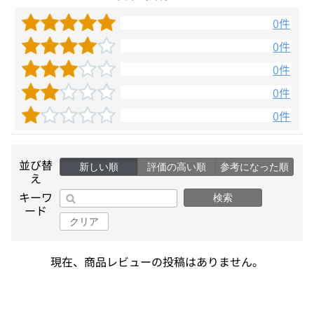
0件
0件
0件
0件
0件
並び替
新しい順
評価の高い順
参考になった順
え
キーワ
検索
ード
クリア
現在、商品レビューの投稿はありません。